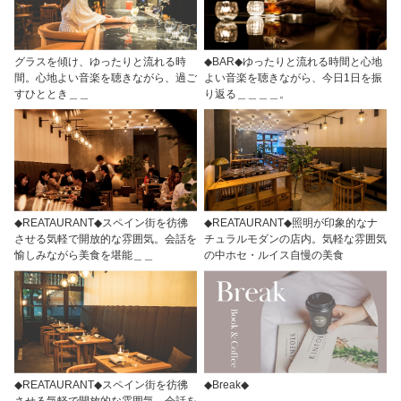
グラスを傾け、ゆったりと流れる時
◆BAR◆ゆったりと流れる時間と心地
間。心地よい音楽を聴きながら、過ご
よい音楽を聴きながら、今日1日を振
すひととき＿＿
り返る＿＿＿＿。
◆REATAURANT◆スペイン街を彷彿
◆REATAURANT◆照明が印象的なナ
させる気軽で開放的な雰囲気。会話を
チュラルモダンの店内。気軽な雰囲気
愉しみながら美食を堪能＿＿
の中ホセ・ルイス自慢の美食
◆REATAURANT◆スペイン街を彷彿
◆Break◆