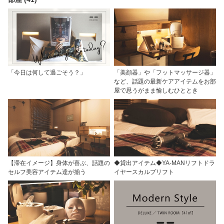
「今日は何して過ごそう？」
「美顔器」や「フットマッサージ器」
など、話題の最新ケアアイテムをお部
屋で思うがまま愉しむひととき
【滞在イメージ】身体が喜ぶ、話題の
◆貸出アイテム◆YA-MANリフトドラ
セルフ美容アイテム達が揃う
イヤースカルプリフト