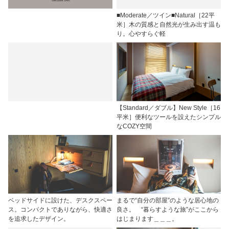
■Moderate／ツイン■Natural［22平
米］木の質感と自然光が生み出す温も
り。心やすらぐ軽
【Standard／ダブル】New Style［16
平米］便利なツールを設えたシンプル
なCOZY空間
ベッドサイドに設けた、デスクスペー
まるで“自分の部屋”のような居心地の
ス。コンパクトでありながら、快適さ
良さ。 “暮らすような旅”がここから
を追求したデザイン。
はじまります＿＿＿。