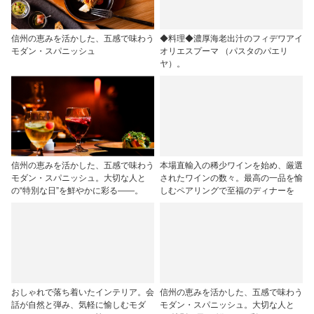
信州の恵みを活かした、五感で味わう
◆料理◆濃厚海老出汁のフィデワアイ
モダン・スパニッシュ
オリエスプーマ （パスタのパエリ
ヤ）。
信州の恵みを活かした、五感で味わう
本場直輸入の稀少ワインを始め、厳選
モダン・スパニッシュ。大切な人と
されたワインの数々。最高の一品を愉
の“特別な日”を鮮やかに彩る――。
しむペアリングで至福のディナーを
おしゃれで落ち着いたインテリア。会
信州の恵みを活かした、五感で味わう
話が自然と弾み、気軽に愉しむモダ
モダン・スパニッシュ。大切な人と