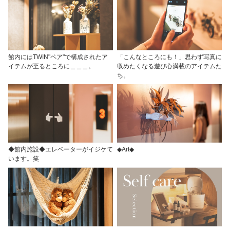
館内にはTWIN"ペア"で構成されたア
「こんなところにも！」思わず写真に
イテムが至るところに＿＿＿。
収めたくなる遊び心満載のアイテムた
ち。
◆館内施設◆エレベーターがイジケて
◆Art◆
います。笑