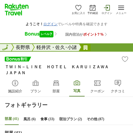
お気に入り
予約確認
ログイン
メニュー
全国
全国
長野県
軽井沢・佐久･小諸
ＴＷＩＮ&#6529
ＴＷＩＮ－ＬＩＮＥ ＨＯＴＥＬ ＫＡＲＵＩＺＡＷＡ
ＪＡＰＡＮ
写真
施設紹介
プラン
部屋
クーポン
クチコミ
フォトギャラリー
部屋 (41)
風呂 (6)
食事 (33)
宿泊プラン (2)
その他 (87)
部屋 (41)