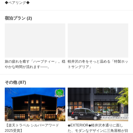
◆ペアリング◆
宿泊プラン (2)
旅の疲れを癒す「ハーブティー」。穏
軽井沢の冬をそっと温める「特製ホッ
やかな時間が流れます――。
トサングリア」
その他 (87)
【楽天トラベル シルバーアワード
◆EXTERIOR◆軽井沢本通りに面し
2025受賞】
た、モダンなデザインに三角屋根が目