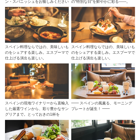
ン・スパニッシュをお愉しみください
の“特別な日”を鮮やかに彩る――。
スペイン料理ならではの、美味しいも
スペイン料理ならではの、美味しいも
のをシェアする楽しみ。エスプーマで
のをシェアする楽しみ。エスプーマで
仕上げる演出も楽しい。
仕上げる演出も楽しい。
スペインの現地ワイナリーから直輸入
━━ スペインの風薫る、モーニング
した厳選ワインから、彩り豊かなサン
プレートが誕生！ ━━
グリアまで。とっておきの1杯を