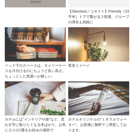
【Standard／コネクト】Friendly［33
平米］ドアで繋がる２部屋。グループ
の滞在も気軽に
ベッド下のスペースは、キャリーケー
客室イメージ
スを片付けるのにちょうど良い高さ。
ちょっとした気遣いが嬉しい。
ホテルには”インテリアや旅”など、思
ホテルオリジナルの”ミネラルウォー
わず手に取りたくなる本ばかり。お気
ター”。お部屋に無料でご用意してお
に入りの1冊をお好みの場所で
ります。