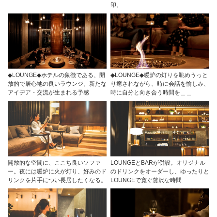
印。
◆LOUNGE◆ホテルの象徴である、開
◆LOUNGE◆暖炉の灯りを眺めうっと
放的で居心地の良いラウンジ。新たな
り癒されながら、時に会話を愉しみ、
アイデア・交流が生まれる予感
時に自分と向き合う時間を＿＿
開放的な空間に、ここち良いソファ
LOUNGEとBARが併設。オリジナル
ー。夜には暖炉に火が灯り、好みのド
のドリンクをオーダーし、ゆったりと
リンクを片手につい長居したくなる。
LOUNGEで寛ぐ贅沢な時間