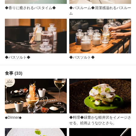
◆香りに癒されるバスタイム◆
◆バスルーム◆清潔感溢れるバスルー
ム
◆バスソルト◆
◆バスソルト◆
食事 (33)
◆Dinner◆
◆料理◆緑豊かな軽井沢をイメージさ
せる、絵画ようなひとさら。