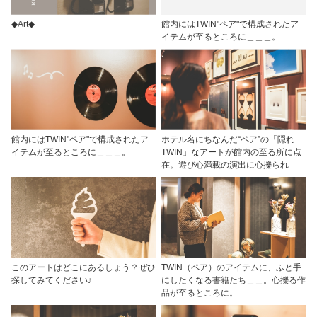
◆Art◆
館内にはTWIN"ペア"で構成されたア
イテムが至るところに＿＿＿。
館内にはTWIN"ペア"で構成されたア
ホテル名にちなんだ“ペア”の「隠れ
イテムが至るところに＿＿＿。
TWIN」なアートが館内の至る所に点
在。遊び心満載の演出に心擽られ
このアートはどこにあるしょう？ぜひ
TWIN（ペア）のアイテムに、ふと手
探してみてください♪
にしたくなる書籍たち＿＿。心擽る作
品が至るところに。