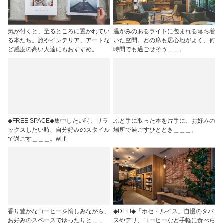
気が付くと、至るところに置かれてい
温かみのあるライトに包まれる落ち着
る本たち。旅やインテリア、アートな
いた空間。どの席も居心地がよく、何
ど感度の高い人達にもおすすめ。
時間でも過ごせそう＿＿。
◆FREE SPACE◆集中したい時、リラ
ふと手に取った本を片手に、お好みの
ックスしたい時、自分好みのスタイル
場所で過ごすひととき＿＿＿。
で過ごす＿＿＿。wi-f
香り豊かなコーヒーを愉しみながら、
◆DELI◆「ホセ・ルイス」自慢のタパ
お好みのスペースでゆったりと＿＿
スやデリ、コーヒーなど手軽に食べら