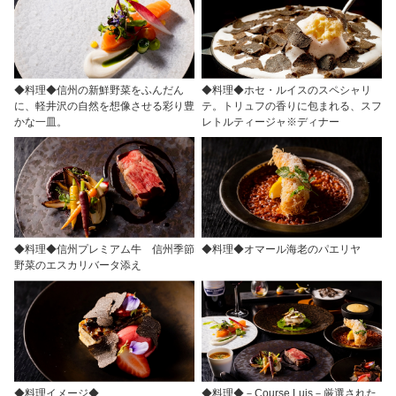
◆料理◆信州の新鮮野菜をふんだん
◆料理◆ホセ・ルイスのスペシャリ
に、軽井沢の自然を想像させる彩り豊
テ。トリュフの香りに包まれる、スフ
かな一皿。
レトルティージャ※ディナー
◆料理◆信州プレミアム牛 信州季節
◆料理◆オマール海老のパエリヤ
野菜のエスカリバータ添え
◆料理イメージ◆
◆料理◆－Course Luis－厳選された