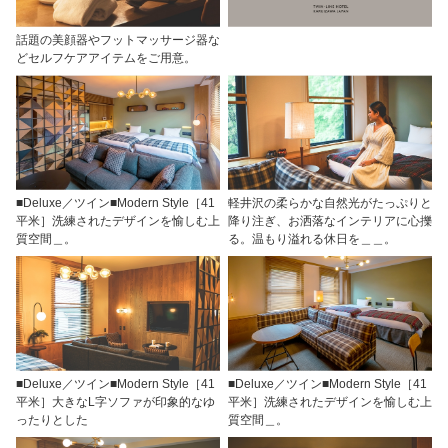
話題の美顔器やフットマッサージ器な
どセルフケアアイテムをご用意。
■Deluxe／ツイン■Modern Style［41
軽井沢の柔らかな自然光がたっぷりと
平米］洗練されたデザインを愉しむ上
降り注ぎ、お洒落なインテリアに心擽
質空間＿。
る。温もり溢れる休日を＿＿。
■Deluxe／ツイン■Modern Style［41
■Deluxe／ツイン■Modern Style［41
平米］大きなL字ソファが印象的なゆ
平米］洗練されたデザインを愉しむ上
ったりとした
質空間＿。