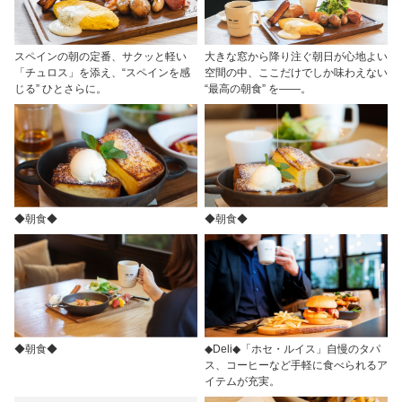
スペインの朝の定番、サクッと軽い
大きな窓から降り注ぐ朝日が心地よい
「チュロス」を添え、“スペインを感
空間の中、ここだけでしか味わえない
じる” ひとさらに。
“最高の朝食” を――。
◆朝食◆
◆朝食◆
◆朝食◆
◆Deli◆「ホセ・ルイス」自慢のタパ
ス、コーヒーなど手軽に食べられるア
イテムが充実。