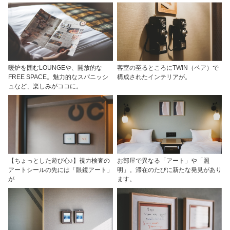
暖炉を囲むLOUNGEや、開放的な
客室の至るところにTWIN（ペア）で
FREE SPACE。魅力的なスパニッシ
構成されたインテリアが。
ュなど、楽しみがココに。
【ちょっとした遊び心♪】視力検査の
お部屋で異なる「アート」や「照
アートシールの先には「眼鏡アート」
明」。滞在のたびに新たな発見があり
が
ます。