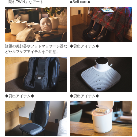
「隠れTWIN」なアート
◆Self-care◆
話題の美顔器やフットマッサージ器な
◆貸出アイテム◆
どセルフケアアイテムをご用意。
◆貸出アイテム◆
◆貸出アイテム◆