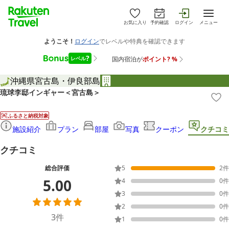
お気に入り
予約確認
ログイン
メニュー
沖縄県
宮古島・伊良部島
琉球李邸インギャー＜宮古島＞
ふるさと納税対象
施設紹介
プラン
部屋
写真
クーポン
クチコミ
クチコミ
総合評価
5
2
件
5.00
4
0
件
3
0
件
2
0
件
3
件
1
0
件