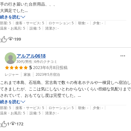
手の行き届いた台所用品、、、

大満足でした

いつでも泳げるプールは、朝日を見ながらが最高でした

続きを読む
|
|
|
|
|
部屋
:
5
接客・サービス
:
5
ロケーション
:
5
朝食
:
-
夕食
:
-
|
|
温泉・お風呂
:
5
設備
:
5
清潔さ
:
-
また宮古島に行くときは、是非是非使いたい宿泊施設です
199
アルアル0618
30代
/
男性
|
6
件のクチコミ
5
2023年6月8日
投稿
レジャー
家族
2023年5月
宿泊
これまで本島、石垣島、宮古島で数々の有名ホテルや一棟貸しへ宿泊し
てきましたが、ここは気にしないとわからないくらい些細な気配りまで
されていて、おもてなし度は完璧でした。

訪問前から親身になってご対応頂いた担当者様が大変素晴らしく、おか
続きを読む
|
|
|
|
|
げさまで最高の4日間を過ごす事が出来ました。

部屋
:
5
接客・サービス
:
5
ロケーション
:
5
朝食
:
-
夕食
:
-
|
|
温泉・お風呂
:
5
設備
:
5
清潔さ
:
-
同伴者へのお祝いでホールケーキをプレゼントして頂いたり、人数分の
飲み物(アルコール含む)、タオルアート等至れり尽くせりでした。

1
172
高台にある為、インギャーマリンガーデンを一望出来ます。
