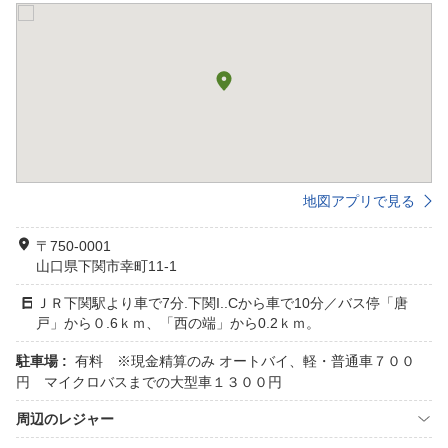
地図アプリで見る
〒750-0001
山口県下関市幸町11-1
ＪＲ下関駅より車で7分.下関I..Cから車で10分／バス停「唐
戸」から０.6ｋｍ、「西の端」から0.2ｋｍ。
駐車場 :
有料 ※現金精算のみ オートバイ、軽・普通車７００
円 マイクロバスまでの大型車１３００円
周辺のレジャー