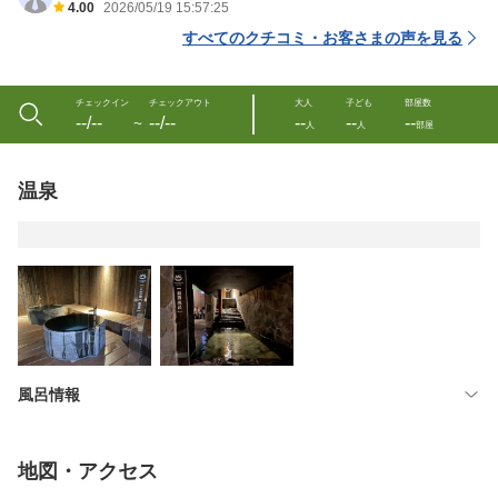
4.00
2026/05/19 15:57:25
すべてのクチコミ・お客さまの声を見る
チェックイン
チェックアウト
大人
子ども
部屋数
--/--
--/--
--
--
--
〜
人
人
部屋
温泉
風呂情報
地図・アクセス