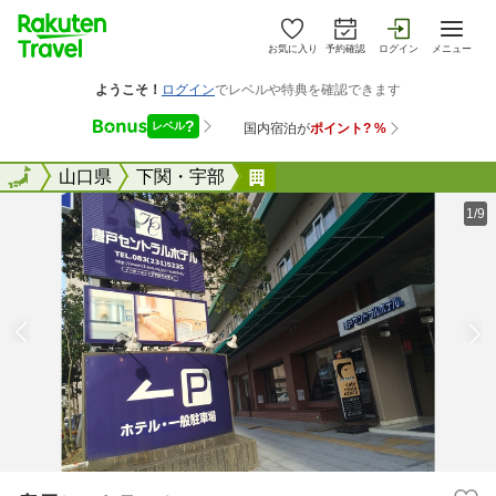
お気に入り
予約確認
ログイン
メニュー
全国
全国
山口県
下関・宇部
唐戸セントラルホテル
1/9