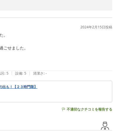
のみ食堂として営業する鮮魚店で、前日の夜札取ができる
忘れ物着払いでお送りしました、届いて良かったです。ま
2024年2月15日
投稿
。

過ごせました。

|
|
風呂
:
5
設備
:
5
清潔さ
:
-
の出も！【２３時門限】
不適切なクチコミを報告する