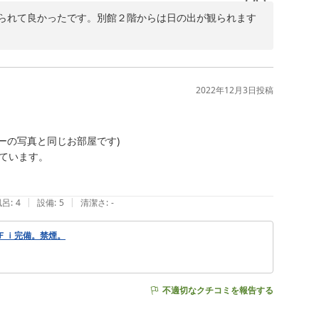
られて良かったです。別館２階からは日の出が観られます


2022年12月3日
投稿
の写真と同じお部屋です)

います。

|
|
風呂
:
4
設備
:
5
清潔さ
:
-
Ｆｉ完備。禁煙。
不適切なクチコミを報告する