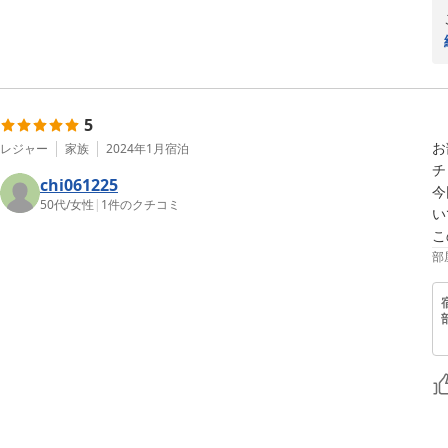
5
お
レジャー
家族
2024年1月
宿泊
チ
chi061225
今
50代
/
女性
|
1
件のクチコミ
い
こ
部