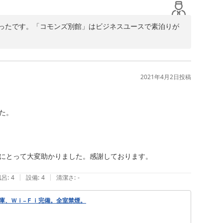
ったです。「コモンズ別館」はビジネスユースで素泊りが
で対応致しております。長期で夕食付きご希望のお客様は
2021年4月2日
投稿
。

にとって大変助かりました。感謝しております。

|
|
風呂
:
4
設備
:
4
清潔さ
:
-
庫、Ｗｉ−Ｆｉ完備。全室禁煙。