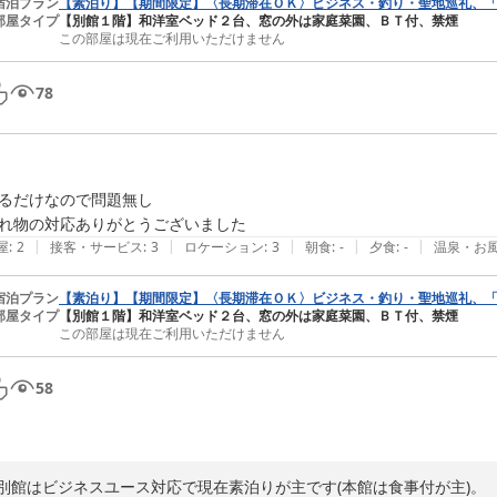
宿泊プラン
【素泊り】【期間限定】〈長期滞在ＯＫ〉ビジネス・釣り・聖地巡礼、
部屋タイプ
【別館１階】和洋室ベッド２台、窓の外は家庭菜園、ＢＴ付、禁煙
この部屋は現在ご利用いただけません
78
るだけなので問題無し

れ物の対応ありがとうございました
|
|
|
|
|
屋
:
2
接客・サービス
:
3
ロケーション
:
3
朝食
:
-
夕食
:
-
温泉・お
宿泊プラン
【素泊り】【期間限定】〈長期滞在ＯＫ〉ビジネス・釣り・聖地巡礼、
部屋タイプ
【別館１階】和洋室ベッド２台、窓の外は家庭菜園、ＢＴ付、禁煙
この部屋は現在ご利用いただけません
58
別館はビジネスユース対応で現在素泊りが主です(本館は食事付が主)。
