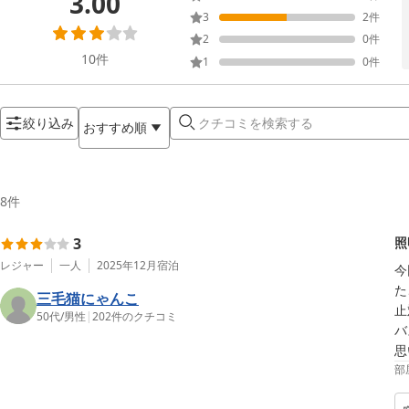
3.00
3
2
件
2
0
件
10
件
1
0
件
絞り込み
おすすめ順
8
件
3
照
レジャー
一人
2025年12月
宿泊
今
た
三毛猫にゃんこ
止
50代
/
男性
|
202
件のクチコミ
バ
思
部