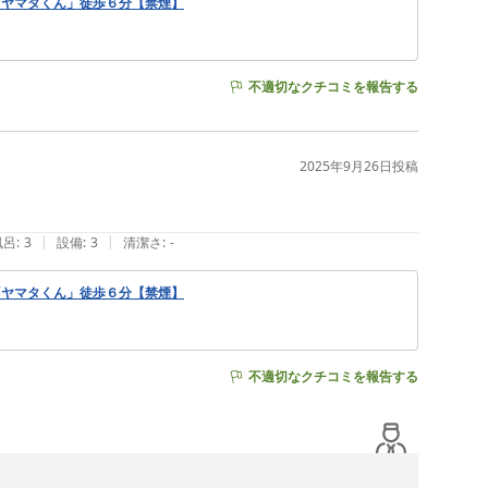
「ヤマタくん」徒歩６分【禁煙】
不適切なクチコミを報告する
2025年9月26日
投稿
|
|
風呂
:
3
設備
:
3
清潔さ
:
-
「ヤマタくん」徒歩６分【禁煙】
不適切なクチコミを報告する