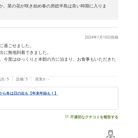
か。菜の花が咲き始め春の房総半島は良い時期に入りま
となります。快適にお過ごしいただけ嬉しく存じます。ま
2024年1月10日
投稿
に過ごせました。

出に無地到着できました。

、今度はゆっくりと本館の方に泊まり、お食事もいただきた
|
|
風呂
:
5
設備
:
5
清潔さ
:
-
から冬は日の出も【年末年始も！】
不適切なクチコミを報告する