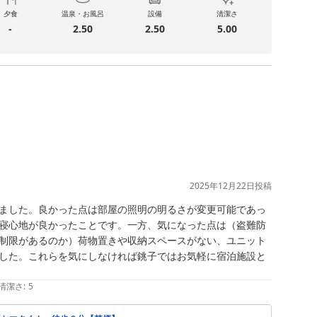
夕食
温泉・お風呂
設備
清潔さ
-
2.50
2.50
5.00
2025年12月22日
投稿
ました。良かった点は部屋の照明の明るさが変更可能であっ
寝心地が良かったことです。一方、気になった点は（盗難防
制限があるのか）荷物置きや収納スペースがない、ユニット
した。これらを気にしなければ銚子ではお気軽に宿泊施設と
清潔さ
:
5