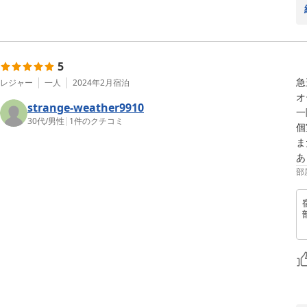
5
急
レジャー
一人
2024年2月
宿泊
オ
strange-weather9910
一
30代
/
男性
|
1
件のクチコミ
個
ま
あ
部