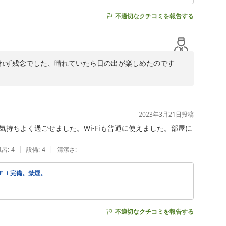
不適切なクチコミを報告する
れず残念でした、晴れていたら日の出が楽しめたのです
いただきありがとうございました。

2023年3月21日
投稿
持ちよく過ごせました。Wi-Fiも普通に使えました。部屋に
|
|
風呂
:
4
設備
:
4
清潔さ
:
-
Ｆｉ完備。禁煙。
不適切なクチコミを報告する