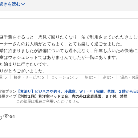
徒歩７分ほどに人気の海鮮料理の店が有り、その店は土曜、日曜、祭日
続きを読む
ので当館別館は金曜、土曜の素泊りのお客様が最近増えております。お
たの機会をお待ちしております。
2025-10-02
遽千葉をぐるっと一周見て回りたくなり一泊で利用させていただきました
ーナーさんのお人柄がとてもよく、とても楽しく過ごせました。

階に泊まりましたが設備についても過不足なく、部屋も広いため快適に
室はウォシュレットではありませんでしたが一階にあります。

た泊まりに行きたいです。

りがとうございました。
|
|
|
|
|
屋
:
5
接客・サービス
:
5
ロケーション
:
5
朝食
:
-
夕食
:
-
温泉・お
宿泊プラン
【素泊り】ビジネスや釣り、冷蔵庫、Ｗｉ−Ｆｉ完備、禁煙。２階から日
部屋タイプ
【別館１階】和洋室ベッド２台、窓の外は家庭菜園、ＢＴ付、禁煙
この部屋は現在ご利用いただけません
54