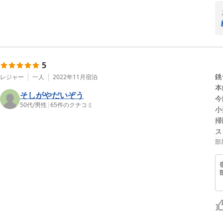
5
銚
レジャー
一人
2022年11月
宿泊
本
そしがやだいぞう
今
50代
/
男性
|
65
件のクチコミ
小
掃
ス
部