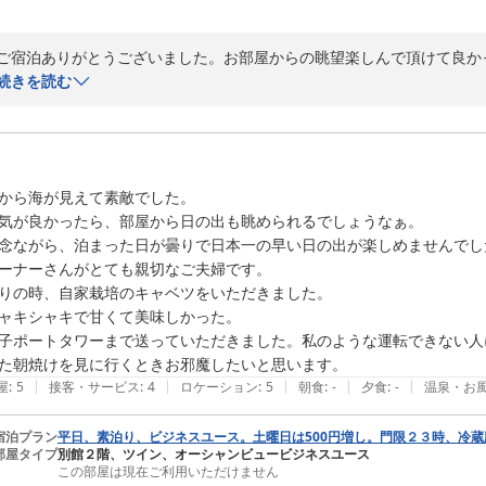
ご宿泊ありがとうございました。お部屋からの眺望楽しんで頂けて良か
基本ですが、食事つきがご希望のお客様はペンション　ヴィラコモンズ
続きを読む
2022-12-05
から海が見えて素敵でした。

気が良かったら、部屋から日の出も眺められるでしょうなぁ。

念ながら、泊まった日が曇りで日本一の早い日の出が楽しめませんでした
ーナーさんがとても親切なご夫婦です。

りの時、自家栽培のキャベツをいただきました。

ャキシャキで甘くて美味しかった。

子ポートタワーまで送っていただきました。私のような運転できない人
た朝焼けを見に行くときお邪魔したいと思います。
|
|
|
|
|
屋
:
5
接客・サービス
:
4
ロケーション
:
5
朝食
:
-
夕食
:
-
温泉・お
宿泊プラン
平日、素泊り、ビジネスユース。土曜日は500円増し。門限２３時、冷蔵
部屋タイプ
別館２階、ツイン、オーシャンビュービジネスユース
この部屋は現在ご利用いただけません