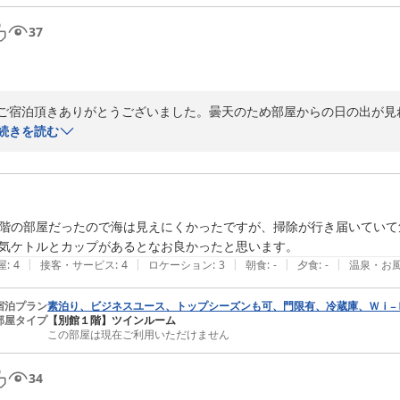
37
ご宿泊頂きありがとうございました。曇天のため部屋からの日の出が見
が・・・。当館中庭の銚子春キャベツは間もなく収穫終了です、食べて
続きを読む
またの機会をお待ち申し上げております。
2021-04-04
階の部屋だったので海は見えにくかったですが、掃除が行き届いていて気
気ケトルとカップがあるとなお良かったと思います。
|
|
|
|
|
屋
:
4
接客・サービス
:
4
ロケーション
:
3
朝食
:
-
夕食
:
-
温泉・お
宿泊プラン
素泊り、ビジネスユース、トップシーズンも可、門限有、冷蔵庫、Ｗｉ−
部屋タイプ
【別館１階】ツインルーム
この部屋は現在ご利用いただけません
34