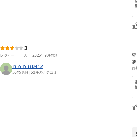
3
寝
レジャー
一人
2025年9月
宿泊
忘
ｎｏｂｕ0312
部
50代
/
男性
|
53
件のクチコミ