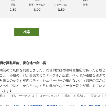
部屋
接客・サービス
ロケーション
朝食
2.50
3.00
3.50
-
検索
明が調整可能、寝心地の良い宿
回初めて別館を利用しました。総合的には宿泊料金相応であったと感じ
こと、部屋の一部が畳風でミニテーブルが設置、ベッドが適度な硬さで
対策なのか？）室内にティッシュペーパーの箱がない、（部屋の広さに
スの中ではどこからともなく常に機械的なモーター音？が聞こえていま
います♪
|
|
|
|
|
屋
:
3
接客・サービス
:
3
ロケーション
:
4
温泉・お風呂
:
2
設備
:
2