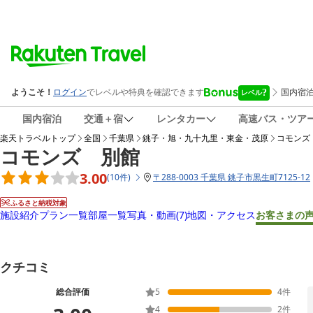
国内宿泊
交通＋宿
レンタカー
高速バス・ツア
楽天トラベルトップ
全国
千葉県
銚子・旭・九十九里・東金・茂原
コモンズ
コモンズ 別館
3.00
(
10
件
)
〒
288-0003 千葉県 銚子市黒生町7125-12
ふるさと納税対象
施設紹介
プラン一覧
部屋一覧
写真・動画
(7)
地図・アクセス
お客さまの
クチコミ
総合評価
5
4
件
4
2
件