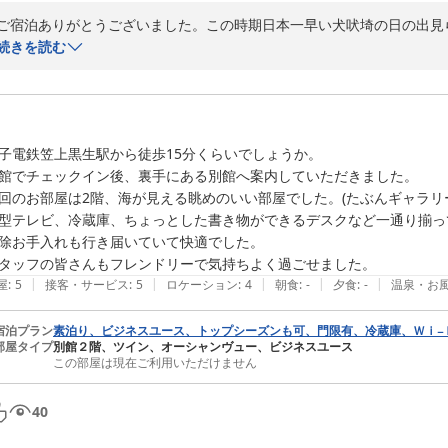
ご宿泊ありがとうございました。この時期日本一早い犬吠埼の日の出見
が１階の窓の外は家庭菜園で今は春系銚子キャベツが植えられています。
続きを読む
2024-01-13
子電鉄笠上黒生駅から徒歩15分くらいでしょうか。

館でチェックイン後、裏手にある別館へ案内していただきました。

回のお部屋は2階、海が見える眺めのいい部屋でした。(たぶんギャラリー
型テレビ、冷蔵庫、ちょっとした書き物ができるデスクなど一通り揃って
除お手入れも行き届いていて快適でした。

タッフの皆さんもフレンドリーで気持ちよく過ごせました。
|
|
|
|
|
屋
:
5
接客・サービス
:
5
ロケーション
:
4
朝食
:
-
夕食
:
-
温泉・お
宿泊プラン
素泊り、ビジネスユース、トップシーズンも可、門限有、冷蔵庫、Ｗｉ−
部屋タイプ
別館２階、ツイン、オーシャンヴュー、ビジネスユース
この部屋は現在ご利用いただけません
40