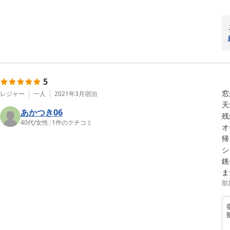
5
窓
レジャー
一人
2021年3月
宿泊
天
あかつき06
残
40代
/
女性
|
1
件のクチコミ
オ
帰
シ
銚
ま
部