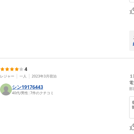
4
１
レジャー
一人
2023年3月
宿泊
電
シン19176443
部
40代
/
男性
|
7
件のクチコミ