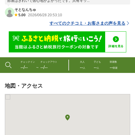
部屋はきれいで居心地がよかったです。共有キッ...
そとなんちゅ
5.00
2026/06/28 20:53:10
すべてのクチコミ・お客さまの声を見る
チェックイン
チェックアウト
大人
子ども
部屋数
--/--
--/--
--
--
--
〜
人
人
部屋
地図・アクセス