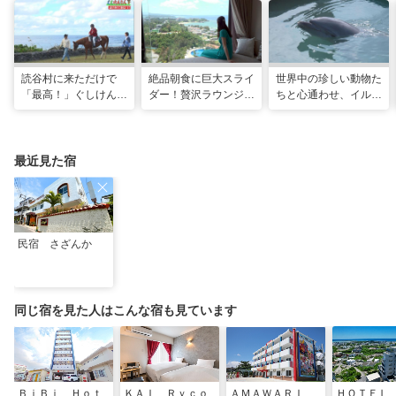
読谷村に来ただけで
絶品朝食に巨大スライ
世界中の珍しい動物た
「最高！」ぐしけんさ
ダー！贅沢ラウンジと
ちと心通わせ、イルカ
ん、馬に乗って日本茶
最旬ホテルで味わう
と一緒に泳ぐ夢の体験
にうっとり。沖縄の隠
VIP な宿泊体験！「リ
「間近でふれ合える！
れ名所を全力で満喫し
ゾートホテル」
推しアニマル！！」
てきた
最近見た宿
民宿 さざんか
同じ宿を見た人はこんな宿も見ています
ＢｉＢｉ Ｈｏｔ
ＫＡＩ Ｒｙｃｏ
ＡＭＡＷＡＲＩ
ＨＯＴＥＬ