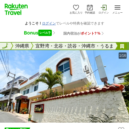
お気に入り
予約確認
ログイン
メニュー
全国
全国
沖縄県
宜野湾・北谷・読谷・沖縄市・うるま
1/16