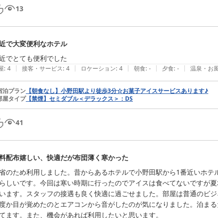
13
近で大変便利なホテル
近でとても便利でした
|
|
|
|
|
屋
:
4
接客・サービス
:
4
ロケーション
:
4
朝食
:
-
夕食
:
-
温泉・お
宿泊プラン
【朝食なし】小野田駅より徒歩3分☆お菓子アイスサービスあります♪
部屋タイプ
【禁煙】セミダブル＜デラックス＞：DS
41
料配布嬉しい、快適だが布団薄く寒かった
省のため利用しました。昔からあるホテルで小野田駅から1番近いホテ
らしいです。今回は寒い時期に行ったのでアイスは食べてないですが夏
います。スタッフの接遇も良く快適に過ごせました。部屋は普通のビジ
度か目が覚めたのとエアコンから音がしたのが気になりました。泊まる
てます。また、機会があれば利用したいと思います。