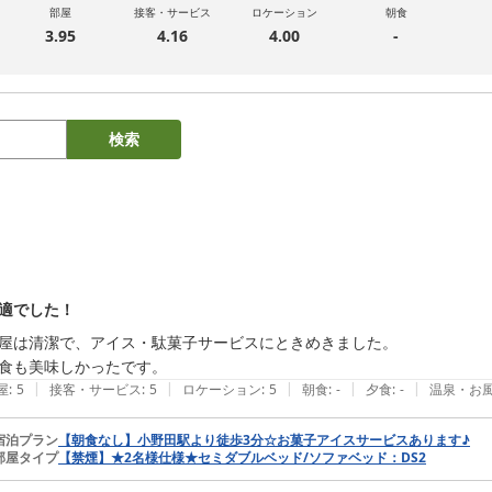
部屋
接客・サービス
ロケーション
朝食
3.95
4.16
4.00
-
検索
適でした！
屋は清潔で、アイス・駄菓子サービスにときめきました。

食も美味しかったです。
|
|
|
|
|
屋
:
5
接客・サービス
:
5
ロケーション
:
5
朝食
:
-
夕食
:
-
温泉・お
宿泊プラン
【朝食なし】小野田駅より徒歩3分☆お菓子アイスサービスあります♪
部屋タイプ
【禁煙】★2名様仕様★セミダブルベッド/ソファベッド：DS2