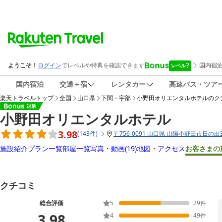
国内宿泊
交通＋宿
レンタカー
高速バス・ツア
楽天トラベルトップ
全国
山口県
下関・宇部
小野田オリエンタルホテル
のク
小野田オリエンタルホテル
3.98
(
143
件
)
〒
756-0091 山口県 山陽小野田市日の出3-
施設紹介
プラン一覧
部屋一覧
写真・動画
(19)
地図・アクセス
お客さまの
クチコミ
総合評価
5
29
件
3.98
4
49
件