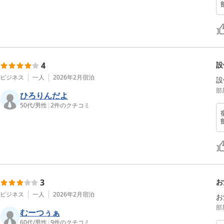
4
設
ビジネス
一人
2026年2月
宿泊
設
部
ひろりんだよ
50代
/
男性
|
2
件のクチコミ
3
お
ビジネス
一人
2026年2月
宿泊
お
部
むーつぅぁ
60代
/
男性
|
9
件のクチコミ