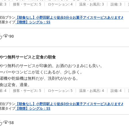
|
|
|
|
|
屋
:
3
接客・サービス
:
5
ロケーション
:
4
温泉・お風呂
:
3
設備
:
3
宿泊プラン
【朝食なし】小野田駅より徒歩3分☆お菓子アイスサービスあります♪
部屋タイプ
【喫煙】シングル：SS
90
やつ無料サービスと定食の朝食
やつ無料のサービスが印象的。お酒のおつまみにも良い。

ーパーやコンビニが近くにあるが、少し歩く。

濯機や乾燥機は無料だが、洗剤代がかかる。

食は定食。適量。
|
|
|
|
|
屋
:
4
接客・サービス
:
5
ロケーション
:
5
温泉・お風呂
:
4
設備
:
4
宿泊プラン
【朝食なし】小野田駅より徒歩3分☆お菓子アイスサービスあります♪
部屋タイプ
【喫煙】シングル：SS
58