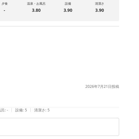
夕食
温泉・お風呂
設備
清潔さ
-
3.80
3.90
3.90
2026年7月21日
投稿
|
|
風呂
:
-
設備
:
5
清潔さ
:
5