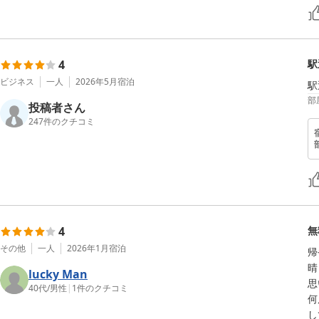
4
駅
ビジネス
一人
2026年5月
宿泊
駅
部
投稿者さん
247
件のクチコミ
4
無
その他
一人
2026年1月
宿泊
帰
晴
lucky Man
思
40代
/
男性
|
1
件のクチコミ
何
し