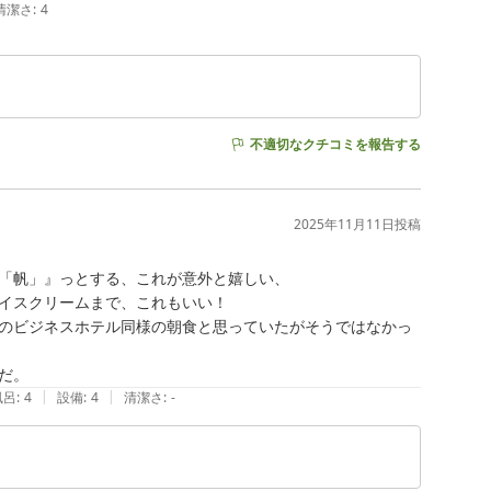
清潔さ
:
4
不適切なクチコミを報告する
2025年11月11日
投稿
「帆」』っとする、これが意外と嬉しい、

イスクリームまで、これもいい！

のビジネスホテル同様の朝食と思っていたがそうではなかっ
だ。
|
|
風呂
:
4
設備
:
4
清潔さ
:
-