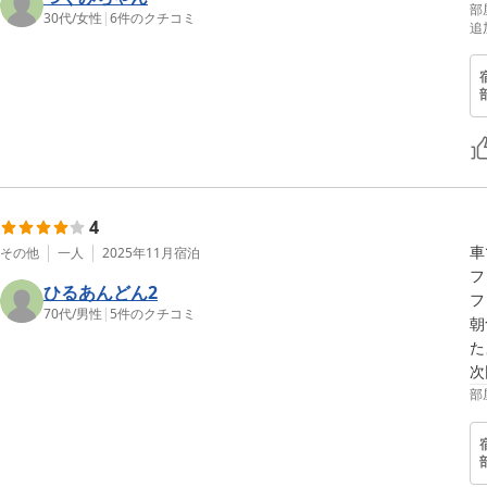
部
30代
/
女性
|
6
件のクチコミ
追
4
車
その他
一人
2025年11月
宿泊
フ
ひるあんどん2
フ
70代
/
男性
|
5
件のクチコミ
朝
た
次
部