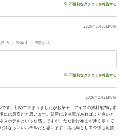
不適切なクチコミを報告する
2026年5月30日
投稿
|
|
風呂
:
3
設備
:
4
清潔さ
:
4
不適切なクチコミを報告する
2026年2月2日
投稿
ルです。初めて泊まりましたがお菓子、アイスの無料配布は素
場には最高だと思います。部屋に冷凍庫があればより良いと
ネスホテルといった感じですが、ただ掛け布団が薄く寒くて
だけならいいホテルだと思います。地元民として今後も応援