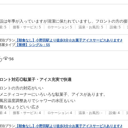
設は年季が入っていますが清潔に保たれていますし、フロントの方の接
|
|
|
|
|
屋
:
5
接客・サービス
:
5
ロケーション
:
5
温泉・お風呂
:
5
設備
:
5
宿泊プラン
【朝食なし】小野田駅より徒歩3分☆お菓子アイスサービスあります♪
部屋タイプ
【禁煙】シングル：SS
56
ロント対応◎駄菓子・アイス充実で快適
ロントの方の対応がいい

メニティコーナーにいろいろな駄菓子、アイスがあります。

風呂温度調整ありでシャワーの水圧もいい

屋もちょうどいい広さ
|
|
|
|
|
屋
:
4
接客・サービス
:
4
ロケーション
:
4
温泉・お風呂
:
-
設備
:
4
宿泊プラン
【朝食なし】小野田駅より徒歩3分☆お菓子アイスサービスあります♪