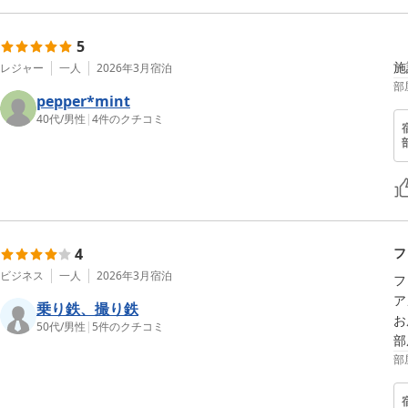
5
施
レジャー
一人
2026年3月
宿泊
部
pepper*mint
40代
/
男性
|
4
件のクチコミ
4
フ
ビジネス
一人
2026年3月
宿泊
フ
ア
乗り鉄、撮り鉄
お
50代
/
男性
|
5
件のクチコミ
部
部