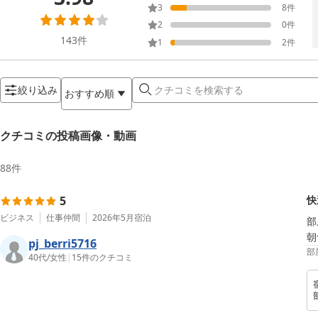
3
8
件
2
0
件
143
件
1
2
件
絞り込み
おすすめ順
クチコミの投稿画像・動画
88
件
5
快
ビジネス
仕事仲間
2026年5月
宿泊
部
朝
pj_berri5716
部
40代
/
女性
|
15
件のクチコミ