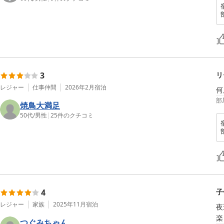
3
リ
レジャー
仕事仲間
2026年2月
宿泊
何
部
焼鳥大満足
50代
/
男性
|
25
件のクチコミ
4
子
レジャー
家族
2025年11月
宿泊
夜
楽
つぐみちゃん