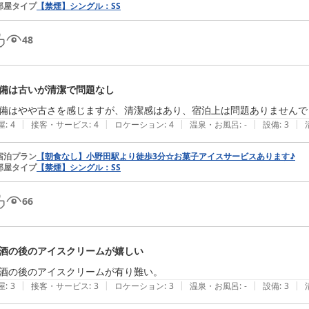
部屋タイプ
【禁煙】シングル：SS
48
備は古いが清潔で問題なし
備はやや古さを感じますが、清潔感はあり、宿泊上は問題ありませんで
|
|
|
|
|
屋
:
4
接客・サービス
:
4
ロケーション
:
4
温泉・お風呂
:
-
設備
:
3
宿泊プラン
【朝食なし】小野田駅より徒歩3分☆お菓子アイスサービスあります♪
部屋タイプ
【禁煙】シングル：SS
66
酒の後のアイスクリームが嬉しい
酒の後のアイスクリームが有り難い。
|
|
|
|
|
屋
:
3
接客・サービス
:
3
ロケーション
:
3
温泉・お風呂
:
-
設備
:
3