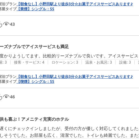
宿泊プラン
【朝食なし】小野田駅より徒歩3分☆お菓子アイスサービスあります♪
部屋タイプ
【禁煙】シングル：SS
43
ーズナブルでアイスサービスも満足
度かりようしてます。比較的リーズナブルで良いです。アイスサービス
|
|
|
|
|
屋
:
3
接客・サービス
:
4
ロケーション
:
3
温泉・お風呂
:
3
設備
:
3
宿泊プラン
【朝食なし】小野田駅より徒歩3分☆お菓子アイスサービスあります♪
部屋タイプ
【喫煙】シングル：SS
46
供も喜ぶ！アメニティ充実のホテル
遅くにチェックインしましたが、受付の方が優しく対応してくれました
しそうでした。お部屋も広く、清潔でした。トイレも綺麗でした。また