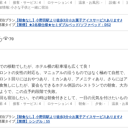
|
|
|
|
|
屋
:
4
接客・サービス
:
4
ロケーション
:
4
温泉・お風呂
:
-
設備
:
4
加情報
:
小さな子供と一緒に宿泊
宿泊プラン
【朝食なし】小野田駅より徒歩3分☆お菓子アイスサービスあります♪
部屋タイプ
【禁煙】★2名様仕様★セミダブルベッド/ソファベッド：DS2
70
での移動でしたが、ホテル横の駐車場も広くて良！

ロントの女性の対応も、マニュアルの沿うものではなく極めて自然で、
ロント回りにはおやつあり、ミカンあり、アメニティあり。さらにはア
食無しにしたが、宴会もできるホテル併設のレストランでの朝食。大方
ようで、この点予約段階で失敗。

回も宿泊したい。その時は朝食付きとして、一日の元気を付けたいもの
|
|
|
|
|
屋
:
4
接客・サービス
:
4
ロケーション
:
4
朝食
:
-
夕食
:
-
温泉・お
宿泊プラン
【朝食なし】小野田駅より徒歩3分☆お菓子アイスサービスあります♪
部屋タイプ
【禁煙】シングル：SS