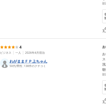
部
4
お
ビジネス
一人
2026年4月
宿泊
お
ス
わがままＦＰ上ちゃん
洗
50代
/
男性
|
138
件のクチコミ
朝
部