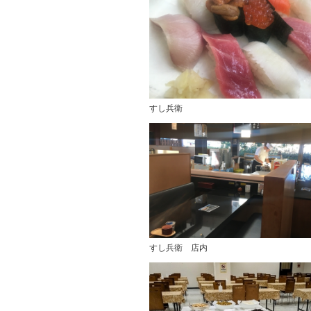
すし兵衛
すし兵衛 店内