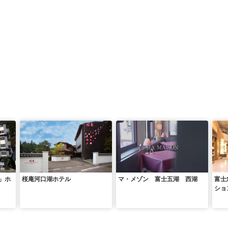
」ホ
桜庵河口湖ホテル
マ・メゾン 富士五湖 西湖
富士
ショ