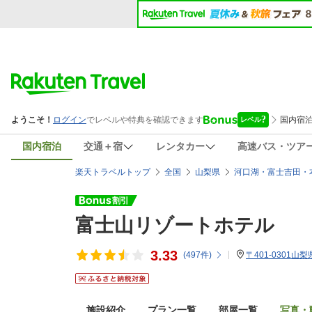
国内宿泊
交通＋宿
レンタカー
高速バス・ツア
楽天トラベルトップ
全国
山梨県
河口湖・富士吉田・
富士山リゾートホテル
3.33
(
497
件)
〒401-0301
施設紹介
プラン一覧
部屋一覧
写真・動