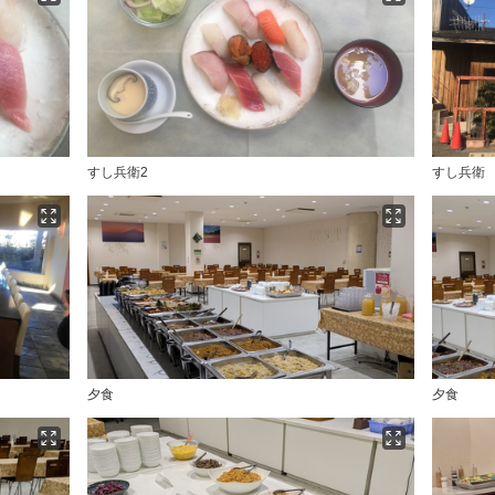
すし兵衛2
すし兵衛
夕食
夕食