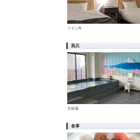
ツインN
風呂
大浴場
食事