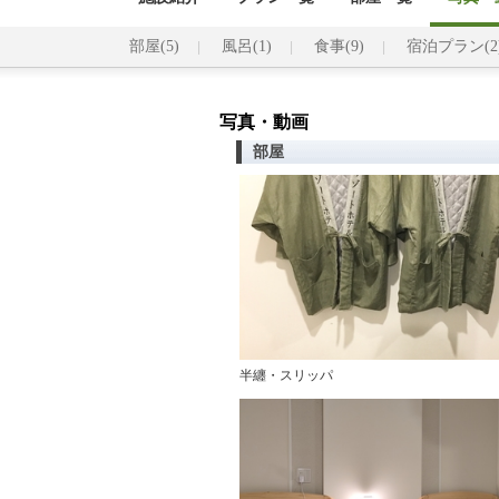
部屋(5)
風呂(1)
食事(9)
宿泊プラン(2
写真・動画
部屋
半纏・スリッパ