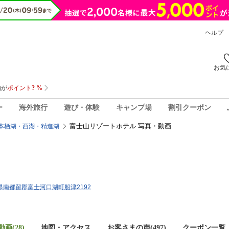
ヘルプ
お気
ー
海外旅行
遊び・体験
キャンプ場
割引クーポン
富士山リゾートホテル 写真・動画
本栖湖・西湖・精進湖
山梨県南都留郡富士河口湖町船津2192
画(28)
地図・アクセス
お客さまの声(
497
)
クーポン一覧