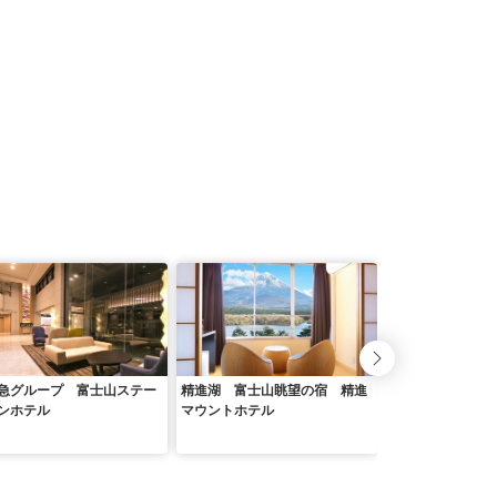
急グループ 富士山ステー
精進湖 富士山眺望の宿 精進
富士河口湖リゾー
ンホテル
マウントホテル