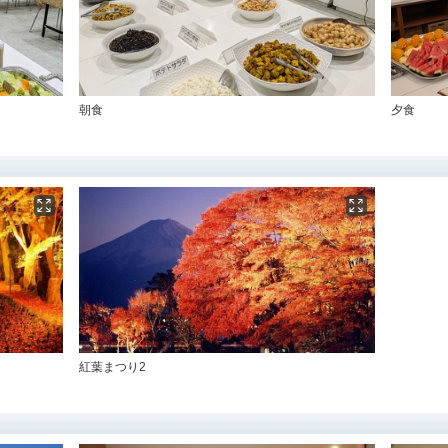
朝食
夕食
紅葉まつり2