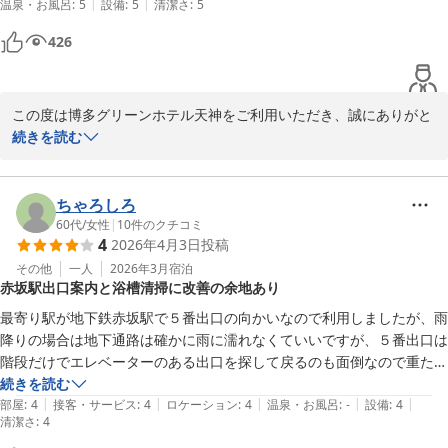
さらに、チェックイン13時・チェックアウト12時で最大23時間ご
|
|
温泉・お風呂
:
5
設備
:
5
清潔さ
:
5
において非常に助かる点でした。

滞在いただける点につきましても、ご満足いただけたようで嬉しく
次回の出張でも必ず使用させていただきたいホテルです！
426
思います。

今後もより快適にお過ごしいただけるホテルを目指し、サービス向
上に努めてまいります。

この度は博多グリーンホテル天神をご利用いただき、誠にありがと
また福岡へお越しの際は、ぜひ当ホテルをご利用くださいませ。

うございます。

続きを読む
スタッフ一同、心よりお待ち申し上げております。

また、お忙しい中ご感想をお寄せいただき、心より御礼申し上げま
フロント　池田
す。

ちゃろしろ
博多グリーンホテル天神
清掃や内装につきましてお褒めのお言葉をいただき、大変嬉しく存
60代
/
女性
|
10
件のクチコミ
2026-04-11
4
2026年4月3日
投稿
じます。

また、スタッフの対応や領収書のご要望につきましてもご満足いた
その他
一人
2026年3月
宿泊
赤坂駅出口案内と浴槽清掃に改善の余地あり
だけたとのこと、何よりでございます。

最寄り駅が地下鉄赤坂駅で５番出口の向かいなので利用しましたが、雨
ランドリーの利用状況表示につきましても、お役に立てたようで安
降りの場合は地下通路は確かに雨に濡れなくていいですが、５番出口は
心いたしました。長期でご滞在のお客様にも快適にお過ごしいただ
階段だけでエレベーターのある出口を探して戻るのも面倒なので重たい
けるよう、今後もサービス向上に努めてまいります。

スーツケースを抱えて階段を上がったら腰が痛くなりました。５番出口
続きを読む
|
|
|
|
|
とエレベーターのある出口両方の案内が必須だと感じました。チェック
部屋
:
4
接客・サービス
:
4
ロケーション
:
4
温泉・お風呂
:
-
設備
:
4
清潔さ
「次回も利用したい」とのお言葉を励みに、より一層ご満足いただ
:
4
インが１３時チェックアウトが１２時はゆっくりできて良かったです。
けるホテルを目指してまいります。
