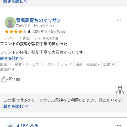
ございました。

続きを読む
フロント　河本
また、お忙しい中、貴重なご意見をお寄せいただきましたこと、心
より御礼申し上げます。

博多グリーンホテル天神
青海島育ちのマッサン
2026-07-12
お客様のおっしゃる通り当ホテルは地下鉄赤坂駅から徒歩3分以内
70代
/
男性
|
4
件のクチコミ
4
2026年6月6日
投稿
に位置しており、近隣にはコンビニやショッピングモールなど充実
しているため家族ずれのお客様などに大変ご好評いただいておりま
レジャー
家族
2026年5月
宿泊
フロントの接客が親切丁寧で良かった
す。

今後とも慢心することなくお客様が快適に過ごせる空間を作れるよ
フロントの接客が親切丁寧で大変良かったです。
う尽力してまいります。

続きを読む
また機会がございましたら是非当ホテルをご利用くださいませ。

|
|
|
|
|
部屋
:
4
接客・サービス
:
4
ロケーション
:
4
温泉・お風呂
:
-
設備
:
4
清潔さ
この度は誠にありがとうございました。

:
4
108
フロント　本田
博多グリーンホテル天神
2026-06-27
この度は博多グリーンホテル天神をご利用いただき、誠にありがと
うございます。

続きを読む
また、フロントスタッフの接客につきまして「親切丁寧で大変良か
った」とのお言葉を頂戴し、大変嬉しく拝読いたしました。

えぴくろる