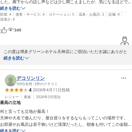
これからもお客様にご愛顧賜るホテルを目指し、スタッフ一同日々
した。廊下からの話し声などは少し聞こえましたが、気になるほどでは
精進してまいります。

ありませんでした。
続きを読む
また福岡にお越しの機会がございましたら、ぜひ当ホテルをご利用
|
|
|
|
|
部屋
:
4
接客・サービス
:
4
ロケーション
:
5
温泉・お風呂
:
3
設備
:
4
清潔さ
いただけますと幸いです。

:
4
お客様に再びお会いできる日を心よりお待ち申し上げております。

349
フロント　七熊
博多グリーンホテル天神
2026-04-27
この度は博多グリーンホテル天神店にご宿泊いただき誠にありがと
うございます。

続きを読む
また、天神地区に数多くございますホテルより当館をお選び頂きま
した事重ねてお礼申し上げます。

デコリンリン
お客様のおっしゃる通り、当ホテル周辺には飲食店やショッピング
50代
/
女性
|
3
件のクチコミ
4
2026年4月11日
投稿
をお楽しみいただける施設が多数あるため、大変便利な立地である
かと存じます。

レジャー
家族
2026年3月
宿泊
最高の立地
また、設備の古さにつきましてはご不便をおかけすることもあった
何と言っても立地が最高！

かと存じますが、清掃面に関してお褒めのお言葉をいただき、大変
天神や大名で遊んだり、屋台巡りをするならもってこいの場所です。

光栄に存じます。

お部屋やお風呂は若干狭いけど清潔だったし、朝食も付いてこの金額で
今後もより快適にお過ごしいただけるよう、館内の維持・改善に努
泊まれるなら文句ないです。

続きを読む