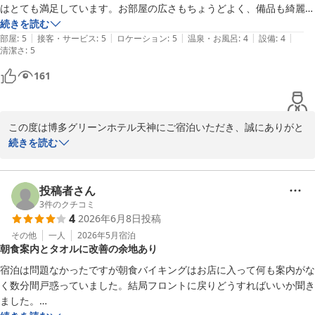
てお褒めの言葉をいただき、大変光栄に存じます。スタッフへの温
はとても満足しています。お部屋の広さもちょうどよく、備品も綺麗で
かいお褒めの言葉は、何よりの励みになります。

す。フェイスタオルがもう一枚あると嬉しいです。

続きを読む
|
|
|
|
|
ロケーションがとても便利で、地下鉄出口からのアクセスが抜群です。

部屋
:
5
接客・サービス
:
5
ロケーション
:
5
温泉・お風呂
:
4
設備
:
4
清潔さ
お部屋の清潔さや広さについてもご満足いただけたようで安心いた
:
5
また、お世話になります。
しました。これからも快適にお過ごしいただけるホテルを目指し、
161
サービス向上に努めてまいります。

またお近くへお越しの際は、ぜひ当ホテルをご利用くださいませ。
この度は博多グリーンホテル天神にご宿泊いただき、誠にありがと
スタッフ一同、心よりお待ちしております。

うございます。

続きを読む
フロント　瀬片
また、お忙しい中、貴重なご意見をお寄せいただきましたこと、心
博多グリーンホテル天神
より御礼申し上げます。

投稿者さん
2026-07-24
3
件のクチコミ
4
2026年6月8日
投稿
この度で三度目のご利用とのこと、数あるホテルの中から繰り返し
当館をお選びいただき、大変光栄に存じます。

その他
一人
2026年5月
宿泊
朝食案内とタオルに改善の余地あり
しかしながら、今回は隣室からの音によりご不便をおかけし、誠に
宿泊は問題なかったですが朝食バイキングはお店に入って何も案内がな
申し訳ございませんでした。快適にお過ごしいただける環境をご提
く数分間戸惑っていました。結局フロントに戻りどうすればいいか聞き
供できるよう、今後もより良いホテルづくりに努めてまいります。

ました。
