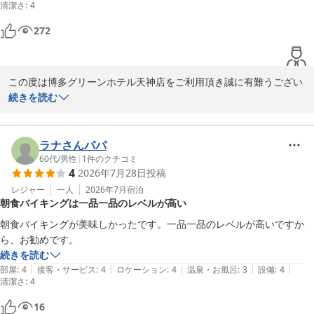
清潔さ
ントスタッフにお申し付けいただけましたら追加でのご用意も可能
:
4
でございます。今後のご案内方法についても、より分かりやすくお
272
伝えできるよう努めてまいります。

そのような中で、お食事についてお褒めのお言葉を頂戴し、大変嬉
この度は博多グリーンホテル天神店をご利用頂き誠に有難うござい
しく存じます。今後もサービス・設備ともにご満足いただけるホテ
ます。

続きを読む
ルを目指し、スタッフ一同努めてまいります。

また、お客様よりお褒めの言葉を頂戴し、スタッフ一同大変嬉しく
拝読致しました。重ねて御礼申し上げます。

また福岡へお越しの際には、ぜひ当ホテルをご利用いただけますと
お客様のご投稿にもございますよう、当ホテルは赤坂駅から徒歩3
ラナさんパパ
幸いでございます。

分、天神駅からは徒歩10分圏内と立地面につきまして多くのお客様
60代
/
男性
|
1
件のクチコミ
お客様のまたのご来館を心よりお待ち申し上げております。

4
2026年7月28日
投稿
よりご好評いただいております。お食事やショッピングにも便利か
と存じます。

レジャー
一人
2026年7月
宿泊
フロント：サロジ
朝食バイキングは一品一品のレベルが高い
また当ホテルは、13時のチェックインからチェックアウトの12時ま
博多グリーンホテル天神
で最大23時間ご滞在いただけます。チェックインの時間より前にご
朝食バイキングが美味しかったです。一品一品のレベルが高いですか
2026-06-08
到着された場合も、フロントにてお荷物をお預かりしておりますの
ら、お勧めです。
でお気軽にお声かけくださいませ。

続きを読む
今後とも、立地面だけでなく接客・サービス面つきましても、より
|
|
|
|
|
部屋
:
4
接客・サービス
:
4
ロケーション
:
4
温泉・お風呂
:
3
設備
:
4
清潔さ
お客様にご満足頂けるよう努力して参る所存でございます。

:
4
また、お客様にお会い出来ます日をスタッフ一同心よりお待ち申し
16
上げております。
