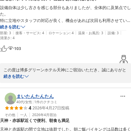
設備自体は少し古さを感じる部分もありましたが、全体的に及第点でし
また、駐車場のご案内につきましても、お役に立てたとのお言葉を
た。

頂戴し、スタッフ一同励みになります。

特に立地やスタッフの対応が良く、機会があれば次回も利用させていた
今後もより一層ご満足いただける滞在をご提供できるよう努めてま
だきます。
続きを読む
いりますので、またお近くへお越しの際はぜひ当ホテルをご利用く
|
|
|
|
|
部屋
:
3
接客・サービス
:
4
ロケーション
:
4
温泉・お風呂
:
3
設備
:
3
清潔さ
ださいませ。

:
4
お客様のまたのご来館を心よりお待ち申し上げております。

103
フロント　河本
博多グリーンホテル天神
この度は博多グリーンホテル天神にご宿泊いただき、誠にありがと
2026-05-21
うございます。

続きを読む
また天神地区に数あるホテルの中より当ホテルをお選びいただきま
したこと、重ねて御礼申し上げます。

まいたんたんたん
立地面やスタッフの対応につきましてご満足いただけたご様子が伺
40代
/
女性
|
1
件のクチコミ
4
2026年4月27日
投稿
え、スタッフ一同大変嬉しく拝読いたしました。

お客様のご投稿にもございます通り、当ホテルは地下鉄天神駅・赤
その他
一人
2026年4月
宿泊
天神・赤坂駅近くで便利、朝食も満足
坂駅のどちらからも徒歩圏内に位置しており、観光やビジネスの拠
点として便利にご利用いただけるかと存じます。

天神と赤坂駅の間で立地は抜群でした。朝ご飯バイキングは品数は多く