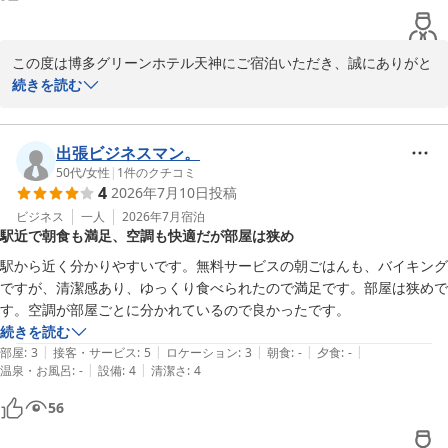
フロント　菊本
この度は博多グリーンホテル天神にご宿泊いただき、誠にありがと
博多グリーンホテル天神
うございます。

続きを読む
2026-06-03
また、天神に数あるホテルの中で当ホテルに宿泊頂きました事重ね
て御礼申し上げます。

出張ビジネスマン。
朝食バイキングにつきまして、光栄なお言葉をいただき、スタッフ
50代
/
女性
|
1
件のクチコミ
4
2026年7月10日
投稿
一同大変嬉しく拝読いたしました。当ホテルの朝食は、一品一品こ
だわりを持ってご用意しておりますので、ご満足いただけた様で何
ビジネス
一人
2026年7月
宿泊
駅近で朝食も満足、空調も快適だが部屋は狭め
よりでございます。

駅から近く分かりやすいです。無料サービスの朝ごはんも、バイキング
当ホテルは福岡空港から市営地下鉄で13分、赤坂駅5番出口より徒
ですが、清潔感あり、ゆっくり食べられたので満足です。部屋は狭めで
歩1分とアクセスも便利ですので、また福岡にお越しの際はぜひお
す。空調が部屋ごとに分かれているので良かったです。
立ち寄りください。

続きを読む
|
|
|
|
|
部屋
:
3
接客・サービス
:
5
ロケーション
:
3
朝食
:
-
夕食
:
-
お客様のまたのご利用を心よりお待ち申し上げます。

|
|
温泉・お風呂
:
-
設備
:
4
清潔さ
:
4
56
フロント濱地
博多グリーンホテル天神