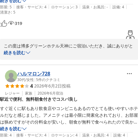
もう一度お店に入ったらやっと声をかけてもらえてチケットを渡して食
続きを読む
そのような中でも、お部屋の広さや備品、立地につきましてご満足
|
|
|
|
|
事ができました。

部屋
:
5
接客・サービス
:
4
ロケーション
:
3
温泉・お風呂
:
-
設備
:
4
清潔さ
いただけたとのお言葉を頂戴し、大変嬉しく拝読いたしました。ま
:
5
2日目はスムーズに案内していただきましたので一日目はたまたま忙し
た、フェイスタオルに関するご意見につきましても、今後のサービ
くて気づかれなかったのだと思いました。

319
ス向上の参考とさせていただきます。

初めての方でも分かりやすい案内表示があればいいと思いました。

食事はとても美味しかったです。

「また、お世話になります」とのお言葉は、私どもにとって何より
この度は博多グリーンホテル天神にご宿泊いただき、誠にありがと
の励みでございます。これからも安心して快適にご利用いただける
それと連泊なのでフェイスタオルをせめてもう一枚多く欲しかったで
うございます。

続きを読む
ホテルを目指し、スタッフ一同努めてまいります。

また、お忙しい中、貴重なご意見をお寄せいただきましたこと、心
より御礼申し上げます。

フロント　サロジ
ハルマロン728
博多グリーンホテル天神
ご朝食の際には、入店時のご案内が行き届かず、ご不便とご不安な
30代
/
女性
|
5
件のクチコミ
2026-07-09
4
2026年6月2日
投稿
思いをおかけしましたこと、深くお詫び申し上げます。初めてご利
用のお客様にも分かりやすくご利用いただけるよう、案内表示やス
レジャー
家族
2026年6月
宿泊
駅近で便利、無料朝食付きでコスパ良し
タッフの対応について改善を検討してまいります。

一方で、2日目はスムーズにご利用いただけたとのことで、少し安
すぐ近くに駅もあり飲食店やコンビニもあるのでとても使いやすいホテ
堵しております。

ルだなと感じました。アメニティは最小限に簡素化されており、お部屋
は狭めですがその分料金が安いし、朝食が無料で食べられたので良かっ
また、タオルの枚数につきましてご不便をおかけし申し訳ございま
たです。ホテルスタッフさんも親切だったのでまた福岡に来た際は泊ま
続きを読む
せん。客室にはフェイスタオルを1枚ご用意しておりますが、フロ
|
|
|
|
|
りたいと思います！
部屋
:
4
接客・サービス
:
4
ロケーション
:
4
温泉・お風呂
:
4
設備
:
4