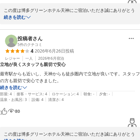
2026-07-29
この度は博多グリーンホテル天神にご宿泊いただき誠にありがとう
ございます。

続きを読む
また、天神に数あるホテルの中で当ホテルに宿泊頂きました事重ね
て御礼申し上げます。

投稿者さん
駅からのアクセスや立地、無料朝食サービスにご満足いただけたと
5
件のクチコミ
4
2026年6月26日
投稿
のこと、大変嬉しく拝見いたしました。朝食会場の清潔感や、ゆっ
くりとお食事をお楽しみいただけたとのお言葉は、スタッフにとっ
レジャー
一人
2026年6月
宿泊
立地が良くスタッフも親切で安心
て何よりの励みとなります。

最寄駅からも近いし、天神からも徒歩圏内で立地が良いです。スタッフ
また、客室の空調につきましても快適にお過ごしいただけたようで
の方も親切で安心できました。
安心いたしました。一方で、お部屋の広さにつきましてはご期待に
続きを読む
沿えない点もあったかと存じますが、その中でも快適にお過ごしい
|
|
|
|
|
部屋
:
4
接客・サービス
:
4
ロケーション
:
4
朝食
:
-
夕食
:
-
ただけたようで何よりでございます。

|
|
温泉・お風呂
:
3
設備
:
4
清潔さ
:
4
80
これからも、より快適にお過ごしいただけるホテルを目指し、サー
ビスの向上に努めてまいります。またお近くへお越しの際は、ぜひ
当ホテルをご利用くださいませ。スタッフ一同、心よりお待ちして
おります。

この度は博多グリーンホテル天神にご宿泊いただき誠にありがとう