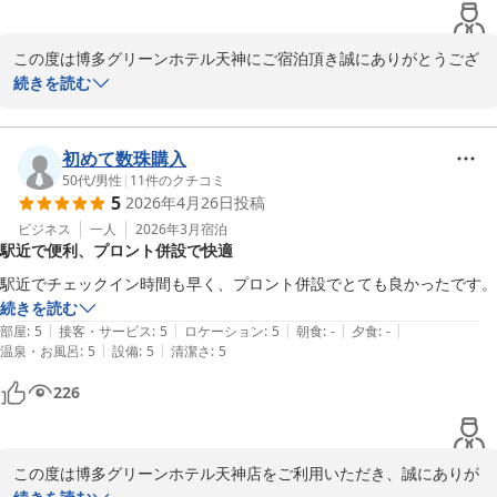
そのような中、チェックイン・チェックアウトのお時間につきまし
てご評価をいただき、大変ありがたく存じます。

この度は博多グリーンホテル天神にご宿泊頂き誠にありがとうござ
います。

続きを読む
いただきましたご意見を真摯に受け止め、より快適にお過ごしいた
だけるホテルを目指して改善に努めてまいります。

お客様の仰います通り、地下鉄の駅が徒歩圏内にあり、他にも飲食
誠に勝手ではございますが、また機会がございましたら当ホテルを
店や商業施設もございますので、立地には恵まれているかと存じま
初めて数珠購入
ご利用いただけますと幸いでございます。

す。

50代
/
男性
|
11
件のクチコミ
5
2026年4月26日
投稿
また、チェックイン13時・チェックアウト12時と最大23時間のお
フロント　池田
部屋のご滞在が可能でございます。

ビジネス
一人
2026年3月
宿泊
駅近で便利、プロント併設で快適
ご投稿からお客様がご滞在中ごゆっくりお過ごし頂けた様子が窺え
博多グリーンホテル天神
大変嬉しく存じます。

駅近でチェックイン時間も早く、プロント併設でとても良かったです。
2026-04-03
続きを読む
今後もお客様のお言葉に甘んずることなく、よりご満足頂けますよ
|
|
|
|
|
部屋
:
5
接客・サービス
:
5
ロケーション
:
5
朝食
:
-
夕食
:
-
うサービスの向上に努めて参ります。

|
|
温泉・お風呂
:
5
設備
:
5
清潔さ
:
5
226
お忙しい中、ご投稿頂きありがとうございました。

また、お客様にお会いできます日を心よりお待ち申し上げておりま
す。

この度は博多グリーンホテル天神店をご利用いただき、誠にありが