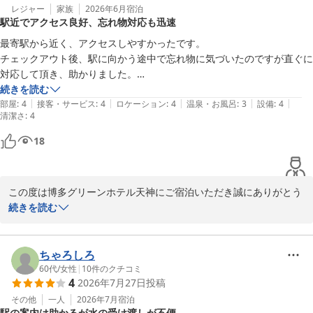
レジャー
家族
2026年6月
宿泊
駅近でアクセス良好、忘れ物対応も迅速
最寄駅から近く、アクセスしやすかったです。

チェックアウト後、駅に向かう途中で忘れ物に気づいたのですが直ぐに
対応して頂き、助かりました。

ベッドも広く寝心地よかったです。

続きを読む
|
|
|
|
|
部屋
:
4
接客・サービス
:
4
ロケーション
:
4
温泉・お風呂
:
3
設備
:
4
清潔さ
:
4
機会があれば、また利用したいです。
18
この度は博多グリーンホテル天神にご宿泊いただき誠にありがとう
ございます。

続きを読む
また、天神地区周辺に数あるホテルの中より当ホテルをお選びいた
だきましたこと、重ねて御礼申し上げます。

ちゃろしろ
数々の温かいお言葉をお寄せいただき、スタッフ一同大変嬉しく拝
60代
/
女性
|
10
件のクチコミ
4
2026年7月27日
投稿
読いたしました。

駅から近い立地やアクセス面がお客様のお役に立てたことに加え、
その他
一人
2026年7月
宿泊
駅の案内は助かるが水の受け渡しが不便