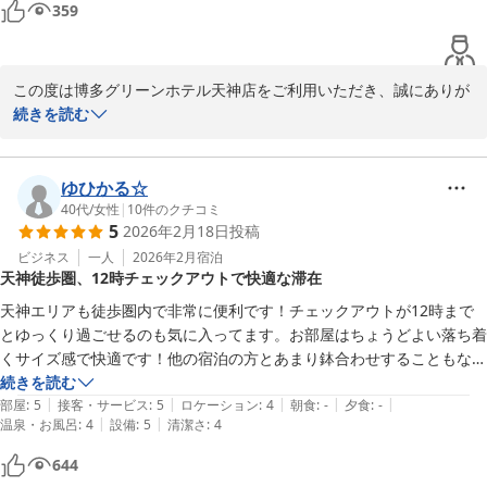
あと浴槽に関してですがお湯をためて入ったらぬるっとしてて、多分お
359
またのご来館をスタッフ一同、心よりお待ち申し上げております。

掃除をシャワーだけで済ませてるのかなっと思いました。気分が台無し
でした。
フロント砂原
この度は博多グリーンホテル天神店をご利用いただき、誠にありが
博多グリーンホテル天神
とうございます。

続きを読む
2026-04-09
また、ご多忙の中、貴重なご意見をお寄せいただきましたこと、心
より御礼申し上げます。

ゆひかる☆
赤坂駅出口のご案内につきまして、配慮が行き届かず、ご不便をお
40代
/
女性
|
10
件のクチコミ
5
2026年2月18日
投稿
かけしましたことを心よりお詫び申し上げます。

お荷物をお持ちのお客様への導線や、エレベーターのある出口のご
ビジネス
一人
2026年2月
宿泊
天神徒歩圏、12時チェックアウトで快適な滞在
案内が不十分であったと深く反省しております。

今後はエレベーターのある出口を含めた、より分かりやすいご案内
天神エリアも徒歩圏内で非常に便利です！チェックアウトが12時まで
の充実に努めてまいります。

とゆっくり過ごせるのも気に入ってます。お部屋はちょうどよい落ち着
くサイズ感で快適です！他の宿泊の方とあまり鉢合わせすることもなく
また、浴槽の清掃不備によりご不快な思いをおかけしましたこと、
エレベーターも待たずにすぐ乗れることが多く、ストレスがないです。
続きを読む
重ねてお詫び申し上げます。

|
|
|
|
|
朝食付きも嬉しいです。また何度も利用したいです！ありがとうござい
部屋
:
5
接客・サービス
:
5
ロケーション
:
4
朝食
:
-
夕食
:
-
本来であれば快適にお過ごしいただくべきところ、このようなご指
|
|
温泉・お風呂
:
4
設備
:
5
清潔さ
:
4
ました。
摘を頂戴する結果となり、大変心苦しく存じます。

644
清掃手順および点検体制を見直し、再発防止に努めてまいります。
