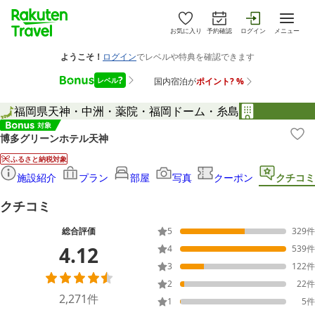
お気に入り
予約確認
ログイン
メニュー
福岡県
天神・中洲・薬院・福岡ドーム・糸島
博多グリーンホテル天神
ふるさと納税対象
施設紹介
プラン
部屋
写真
クーポン
クチコミ
クチコミ
総合評価
5
329
件
4.12
4
539
件
3
122
件
2
22
件
2,271
件
1
5
件