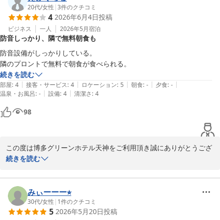
お客様からのお言葉は、私どもスタッフにとって何よりの励みでご
20代
/
女性
|
3
件のクチコミ
4
2026年6月4日
投稿
ざいます。今後も快適にお過ごしいただけるよう、より一層サービ
スの向上に努めてまいります。

ビジネス
一人
2026年5月
宿泊
防音しっかり、隣で無料朝食も
また福岡へお越しの際には、ぜひ当ホテルをご利用いただけますと
防音設備がしっかりしている。

幸いです。

スタッフ一同、心よりお待ち申し上げております。

続きを読む
|
|
|
|
|
部屋
:
4
接客・サービス
:
4
ロケーション
:
5
朝食
:
-
夕食
:
-
フロント：サンジブ
|
|
温泉・お風呂
:
-
設備
:
4
清潔さ
:
4
博多グリーンホテル天神
98
2026-06-06
この度は博多グリーンホテル天神をご利用頂き誠にありがとうござ
います。

続きを読む
また、福岡市内に数多くございますホテルより当ホテルをお選び頂
きました事、重ねて御礼申し上げます。

防音設備についてご満足いただけたとのお言葉、大変嬉しく拝見い
みぃーーー⭐︎
たしました。ご滞在中、快適にお過ごしいただけたご様子に、スタ
30代
/
女性
|
1
件のクチコミ
5
2026年5月20日
投稿
ッフ一同喜ばしい限りでございます。
