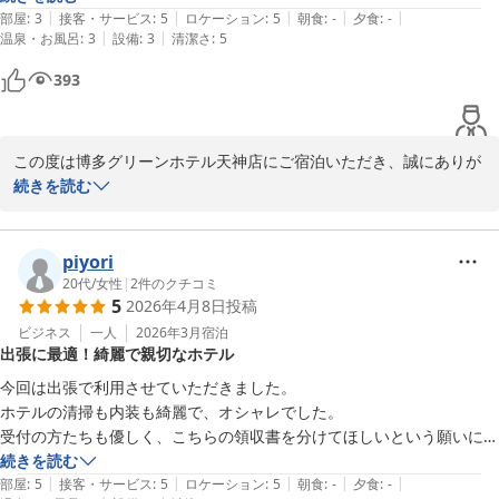
めてまいります。

|
|
|
|
|
チェックイン13時、チェックアウトが12時なのも嬉しいサービスでし
部屋
:
3
接客・サービス
:
5
ロケーション
:
5
朝食
:
-
夕食
:
-
|
|
温泉・お風呂
:
3
設備
:
3
清潔さ
:
5
た。
廊下の音に関しましては、完全に防ぐことが難しい部分もございま
393
すが、できる限り快適な環境をご提供できるよう工夫してまいりま
す。

またお近くへお越しの際には、ぜひ当ホテルをご利用いただけまし
この度は博多グリーンホテル天神店にご宿泊いただき、誠にありが
たら幸いでございます。

とうございました。

続きを読む
お客様のまたのご来館を心よりお待ち申し上げております。

また、嬉しいご感想をお寄せいただき重ねて御礼申し上げます。

フロント　河本
当館の立地につきましてご満足いただけたご様子を大変嬉しく拝読
piyori
いたしました。天神や大名、屋台巡りなど、福岡でのご滞在を満喫
20代
/
女性
|
2
件のクチコミ
博多グリーンホテル天神
5
2026年4月8日
投稿
していただけたようで何よりでございます。

2026-04-24
また、地下鉄赤坂駅5番出口から徒歩1〜2分とアクセスの良さも、
ビジネス
一人
2026年3月
宿泊
出張に最適！綺麗で親切なホテル
多くのお客様にご好評をいただいております。

今回は出張で利用させていただきました。

お部屋やお風呂の広さにつきましてはご不便をおかけした部分もあ
ホテルの清掃も内装も綺麗で、オシャレでした。

ったかと存じますが、清潔さや朝食についてお褒めのお言葉を頂戴
受付の方たちも優しく、こちらの領収書を分けてほしいという願いにも
し、大変光栄に存じます。

優しく答えてくださりました🙇🏻‍♀️

続きを読む
|
|
|
|
|
ランドリーの使用状況がリアルタイムでテレビで見れるのが、長期滞在
部屋
:
5
接客・サービス
:
5
ロケーション
:
5
朝食
:
-
夕食
:
-