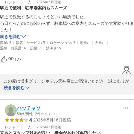
お客様のご投稿にもございますよう、当ホテルは無料の軽朝食サー
レジャー
一人
2026年5月
宿泊
駅近で便利、駐車場案内もスムーズ
ビスがございます。1日の始まりを気持ちよく迎えていただけてお
りましたら幸いです。

駅近で観光するのにちょうどいい場所でした。

また、お客様にお会い出来ます日をスタッフ一同心よりお待ち申し
当日だったのにも関わらず、駐車場への案内もスムーズで大変助かりま
上げております。

した！
続きを読む
フロント　菊本
|
|
|
|
|
部屋
:
5
接客・サービス
:
5
ロケーション
:
5
朝食
:
-
夕食
:
-
|
|
温泉・お風呂
:
4
設備
:
5
清潔さ
:
5
博多グリーンホテル天神
177
2026-06-03
この度は博多グリーンホテル天神店にご宿泊いただき、誠にありが
とうございます。

続きを読む
また、嬉しいご感想をお寄せいただき重ねて御礼申し上げます。

当館の立地につきましてご満足いただけたご様子を大変嬉しく拝読
ハッチャソ
いたしました。天神や大名、屋台巡りなど、福岡でのご滞在を満喫
50代
/
男性
|
2
件のクチコミ
4
2026年5月16日
投稿
していただけたようで何よりでございます。

また、地下鉄赤坂駅5番出口から徒歩1〜2分とアクセスの良さも、
レジャー
一人
2026年5月
宿泊
立地とスタッフ対応が良い、機会があれば再訪したい
多くのお客様にご好評をいただいております。
