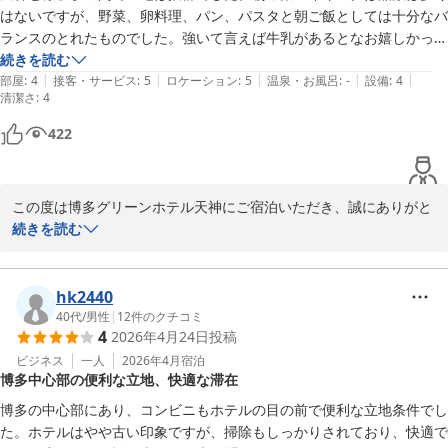
一方で、設備面につきましては古さを感じられたとのこと、ご意見
はないですが、野菜、卵料理、パン、パスタと朝ご飯としては十分なバ
をお寄せいただきありがとうございます。

ランスのとれたものでした。強いて言えば牛乳があるとなお嬉しかった
すぐに大規模な改修とはまいりませんが、日々の清掃やメンテナン
かな？

続きを読む
スをより丁寧に行い、少しでも快適にお過ごしいただける空間づく
|
|
|
|
|
部屋も必要なものがコンパクトに纏められた感じでした。ドライヤーが
部屋
:
4
接客・サービス
:
5
ロケーション
:
5
温泉・お風呂
:
-
設備
:
4
清潔さ
りに努めてまいります。

:
4
高級ドライヤーなのは嬉しかったです。シャワーの水圧も十分でした。
また、「次回も利用したい」とのお言葉を頂戴できましたことは、
422
私どもにとって何よりの励みでございます。

今後もお客様よりいただいた評価に甘んじることなく、よりご満足
いただけるホテルを目指し、スタッフ一同日々精進してまいりま
この度は博多グリーンホテル天神にご宿泊いただき、誠にありがと
す。

うございます。

続きを読む
また天神地区に数あるホテルの中より当ホテルをお選びいただきま
この度はご多忙のところ、貴重なご投稿をいただき誠にありがとう
したこと、重ねて御礼申し上げます。

ございました。

hk2440
また福岡にお越しの際はぜひ当ホテルをご利用くださいませ。

滞在中は快適にお過ごしいただけましたでしょうか。ドライヤーや
40代
/
男性
|
12
件のクチコミ
お客様に再びお会いできます日を、心よりお待ち申し上げておりま
4
2026年4月24日
投稿
各備品に関しましては定期的に見直しを行い、お客様にお喜びいた
す。

だけるよう努めております。

ビジネス
一人
2026年4月
宿泊
フロント　七熊
博多中心部の便利な立地、快適な滞在
また、お客様のご投稿にもございます通り、当ホテルは無料軽朝食
博多グリーンホテル天神
をご用意いたしております。いただいたご要望につきましてはレス
博多の中心部にあり、コンビニもホテルの目の前で便利な立地条件でし
2026-05-16
トランに共有し、今後の参考とさせていただきます。

た。ホテルはやや古い印象ですが、掃除もしっかりされており、快適で