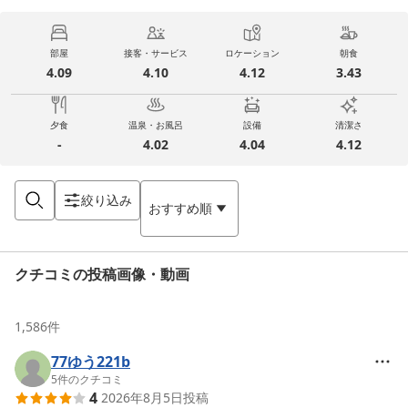
部屋
接客・サービス
ロケーション
朝食
4.09
4.10
4.12
3.43
夕食
温泉・お風呂
設備
清潔さ
-
4.02
4.04
4.12
絞り込み
おすすめ順
クチコミの投稿画像・動画
1,586
件
77ゆう221b
5
件のクチコミ
4
2026年8月5日
投稿