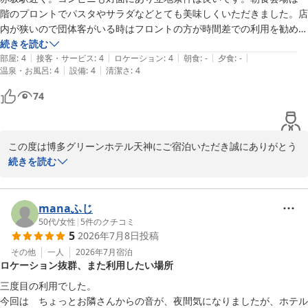
連泊時の清掃不要の際のお水の受け渡しに関しましては、ご不便を
階のプロントでパスタやサラダなどとても美味しくいただきました。店
お掛けし申し訳ございませんでした。遅ればせながらお詫び申し上
内が狭いので団体客がいる時はフロントの方が時間差での利用を勧めて
げます。

くれてとても親切でした。部屋内も清潔で必要十分の広さでした。また
続きを読む
当ホテルでは衛生面を考慮し、お水の受け渡しはフロントで行って
|
|
|
|
|
博多出張の際は利用したいと思います。
部屋
:
4
接客・サービス
:
4
ロケーション
:
4
朝食
:
-
夕食
:
-
おります。気温も高まる季節でございますので、何卒ご理解頂けま
|
|
温泉・お風呂
:
4
設備
:
4
清潔さ
:
4
すと幸いです。

74
お水の提供方法につきましては、今後のサービス向上のため社内で
共有し、検討させていただきます。

また福岡へお越しの際には、ぜひ当ホテルをご利用いただけますと
この度は博多グリーンホテル天神にご宿泊いただき誠にありがとう
幸いでございます。　　お客様のまたのご来館を心よりお待ち申し
ございます。

続きを読む
上げております。

また、天神に数あるホテルの中で当ホテルに宿泊頂きました事重ね
て御礼申し上げます。

フロント　濱地
manaふじ
赤坂駅からのアクセスや、目の前のコンビニなど立地面にご満足い
50代
/
女性
|
5
件のクチコミ
博多グリーンホテル天神
5
2026年7月8日
投稿
ただけたとのこと、大変嬉しく拝読いたしました。また、朝食につ
2026-07-29
きましても、お料理を美味しくお召し上がりいただけたようで何よ
その他
一人
2026年7月
宿泊
ロケーション抜群、また利用したい場所
りでございます。

三度目の利用でした。

朝食会場が混雑していた際には、フロントスタッフのご案内につい
今回は　ちょっとお隣さんからの音が、夜間気になりましたが、ホテル