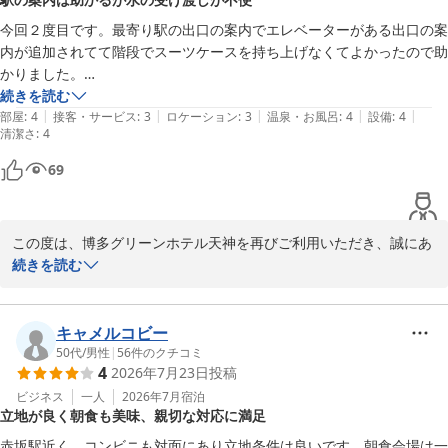
お忘れ物の際には無事にご対応できましたことを安心しておりま
す。少しでもお客様のお力になれましたことを嬉しく思います。

今回２度目です。最寄り駅の出口の案内でエレベーターがある出口の案
また、ベッドの寝心地につきましてもご満足いただけたとのこと大
内が追加されてて階段でスーツケースを持ち上げなくてよかったので助
変光栄でございます。

かりました。

連泊で清掃不要の場合の水のサービスですが、タオルなどのアメニティ
続きを読む
「機会があれば、また利用したい」とのお言葉を励みに、これから
|
|
|
|
|
と一緒に入れて欲しかったです。水のサービスがあるのでコンビニで買
部屋
:
4
接客・サービス
:
3
ロケーション
:
3
温泉・お風呂
:
4
設備
:
4
清潔さ
も快適で安心してお過ごしいただけるホテルづくりに努めてまいり
:
4
わずに部屋に戻ってくつろいでた時にフロントに取りに行くことに気付
ます。

きました。結局行きませんでした。他のホテルでも清掃不要の場合は水
69
この度はご多忙の中、貴重なご投稿をいただき、誠にありがとうご
が１本サービスでアメニティと一緒にドアノブに掛けてあります。
ざいました。

また福岡にお越しの際はぜひ当ホテルにお越しくださいませ。

この度は、博多グリーンホテル天神を再びご利用いただき、誠にあ
お客様にお会いできます日を心よりお待ち申し上げております。

りがとうございます。また、天神に数あるホテルの中で当ホテルに
続きを読む
フロント　七熊
宿泊頂きました事重ねて御礼申し上げます。

博多グリーンホテル天神
2026-08-05
最寄り駅からのアクセスにつきまして、エレベーターのある出口を
キャメルコビー
ご活用いただけたとのこと、安心いたしました。福岡空港から市営
50代
/
男性
|
56
件のクチコミ
4
2026年7月23日
投稿
地下鉄13分⇒赤坂駅下車後５番出口より徒歩１分の立地ではござい
ますが、大きな荷物をお持ちのお客様にとって少しでも快適なご案
ビジネス
一人
2026年7月
宿泊
立地が良く朝食も美味、親切な対応に満足
内ができておりましたら幸いです。

赤坂駅近く。コンビニも対面にあり立地条件は良いです。朝食会場は一