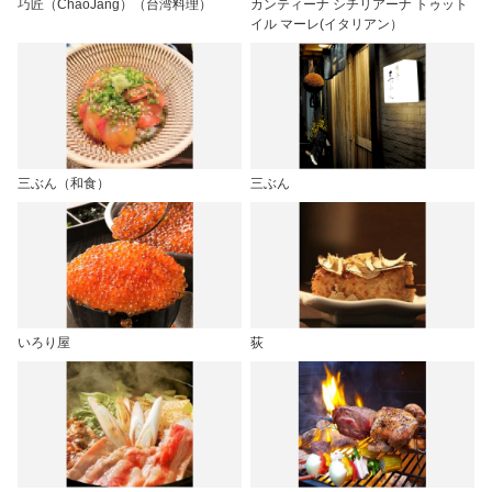
巧匠（ChaoJang）（台湾料理）
カンティーナ シチリアーナ トゥット
イル マーレ(イタリアン）
三ぶん（和食）
三ぶん
いろり屋
荻