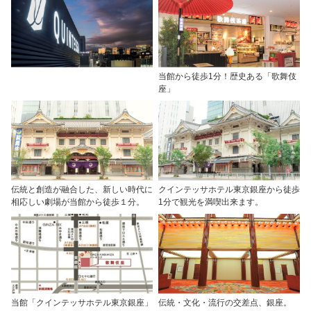
当館から徒歩1分！歴史ある「歌舞伎
座」
伝統と創造が融合した、新しい時代に
クインテッサホテル東京銀座から徒歩
相応しい劇場が当館から徒歩１分。
1分で観光を満喫出来ます。
当館「クインテッサホテル東京銀座」
伝統・文化・流行の交差点、銀座。