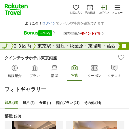
お気に入り
予約確認
ログイン
メニュー
東京２３区内
全国
東京駅・銀座・秋葉原・東陽町・葛西
クインテッサホテル東京銀座
写真
施設紹介
プラン
部屋
クーポン
クチコミ
フォトギャラリー
部屋 (28)
風呂 (6)
食事 (1)
宿泊プラン (21)
その他 (44)
部屋 (28)