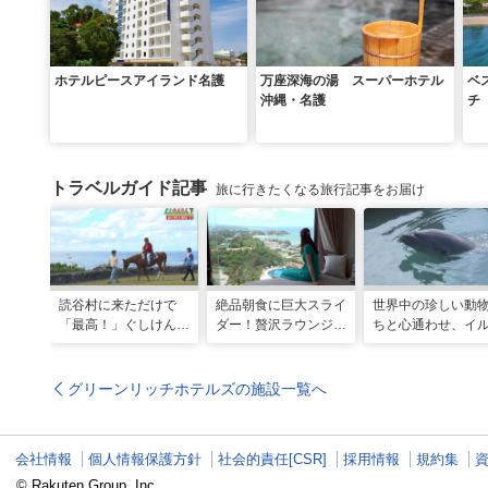
ホテルピースアイランド名護
万座深海の湯 スーパーホテル
ベ
沖縄・名護
チ
トラベルガイド記事
旅に行きたくなる旅行記事をお届け
読谷村に来ただけで
絶品朝食に巨大スライ
世界中の珍しい動
「最高！」ぐしけんさ
ダー！贅沢ラウンジと
ちと心通わせ、イ
ん、馬に乗って日本茶
最旬ホテルで味わう
と一緒に泳ぐ夢の
にうっとり。沖縄の隠
VIP な宿泊体験！「リ
「間近でふれ合え
れ名所を全力で満喫し
ゾートホテル」
推しアニマル！！
グリーンリッチホテルズの施設一覧へ
てきた
会社情報
個人情報保護方針
社会的責任[CSR]
採用情報
規約集
© Rakuten Group, Inc.