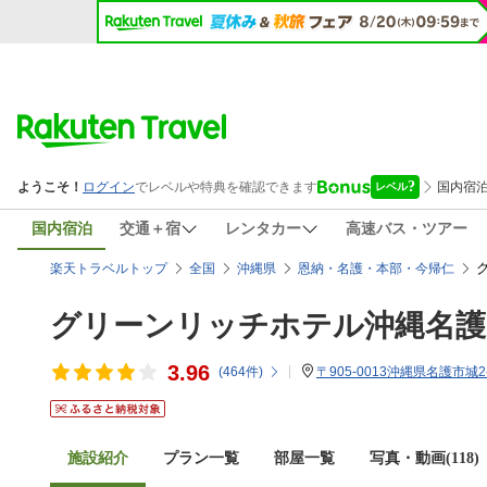
国内宿泊
交通＋宿
レンタカー
高速バス・ツアー
楽天トラベルトップ
全国
沖縄県
恩納・名護・本部・今帰仁
グリーンリッチホテル沖縄名護
3.96
(
464
件)
〒905-0013沖縄県名護市城2-
施設紹介
プラン一覧
部屋一覧
写真・動画(118)