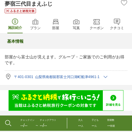
夢宿三代目まえふじ
施設紹介
プラン
部屋
写真
クーポン
クチコミ
基本情報
部屋から富士山が見えます。グループ・ご家族でのご利用がお得
です。
〒401-0301 山梨県南都留郡富士河口湖町船津4961-1
チェックイン
チェックアウト
大人
子ども
部屋数
--/--
--/--
--
--
--
〜
人
人
部屋