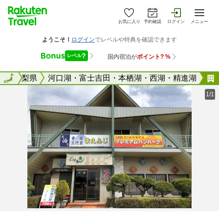
お気に入り
予約確認
ログイン
メニュー
全国
山梨県
全国
河口湖・富士吉田・本栖湖・西湖・精進湖
1/1