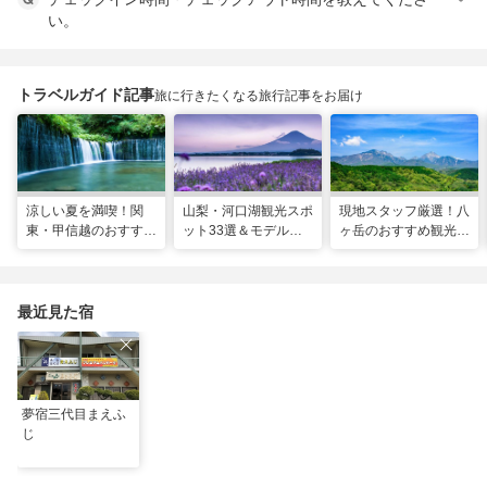
い。
トラベルガイド記事
旅に行きたくなる旅行記事をお届け
涼しい夏を満喫！関
山梨・河口湖観光スポ
現地スタッフ厳選！八
東・甲信越のおすすめ
ット33選＆モデルコ
ヶ岳のおすすめ観光ス
避暑地14選
ース！絶景や温泉も
ポット18選
最近見た宿
夢宿三代目まえふ
じ