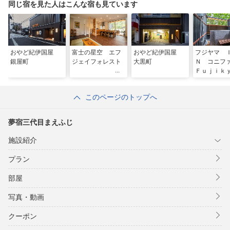
同じ宿を見た人はこんな宿も見ています
おやど紀伊国屋
富士の星空 エフ
おやど紀伊国屋
フジヤマ 
銀屋町
ジェイフォレスト
大黒町
Ｎ コニ
Ｆｕｊｉ
Ｇｒｏｕｐ
このページのトップへ
夢宿三代目まえふじ
施設紹介
プラン
部屋
写真・動画
クーポン