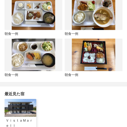
朝食一例
朝食一例
朝食一例
朝食一例
最近見た宿
ＶｉｓｔａＭａｒ
ｅＩＩ