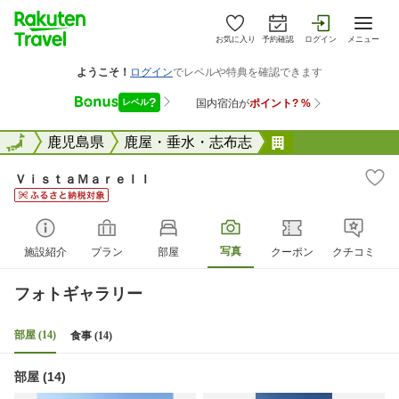
お気に入り
予約確認
ログイン
メニュー
全国
全国
鹿児島県
鹿屋・垂水・志布志
ＶｉｓｔａＭａ
ＶｉｓｔａＭａｒｅＩＩ
写真
施設紹介
プラン
部屋
クーポン
クチコミ
フォトギャラリー
部屋 (14)
食事 (14)
部屋 (14)