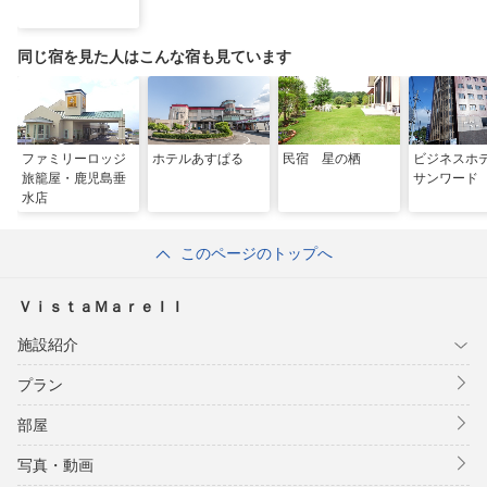
同じ宿を見た人はこんな宿も見ています
ファミリーロッジ
ホテルあすぱる
民宿 星の栖
ビジネス
旅籠屋・鹿児島垂
サンワード
水店
このページのトップへ
ＶｉｓｔａＭａｒｅＩＩ
施設紹介
プラン
部屋
写真・動画