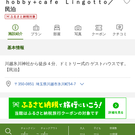
ｈｏｂｂｙ＋ｃａｆｅ Ｌｉｎｇｏｔｔｏ／
民泊
施設紹介
プラン
部屋
写真
クーポン
クチコミ
基本情報
川越氷川神社から徒歩４分、ドミトリー式の ゲストハウスです。
【民泊】
〒350-0851 埼玉県川越市氷川町54-7
チェックイン
チェックアウト
大人
子ども
部屋数
--/--
--/--
--
--
--
〜
人
人
部屋