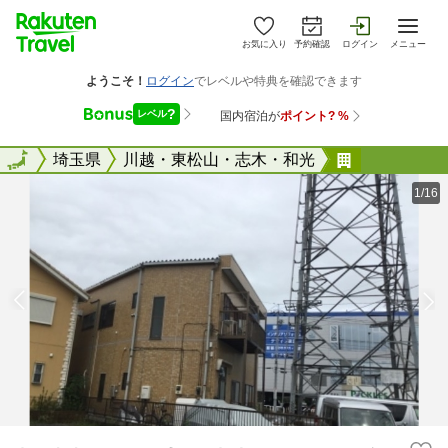
お気に入り
予約確認
ログイン
メニュー
全国
全国
埼玉県
川越・東松山・志木・和光
ｈｏｂｂｙ
1/16