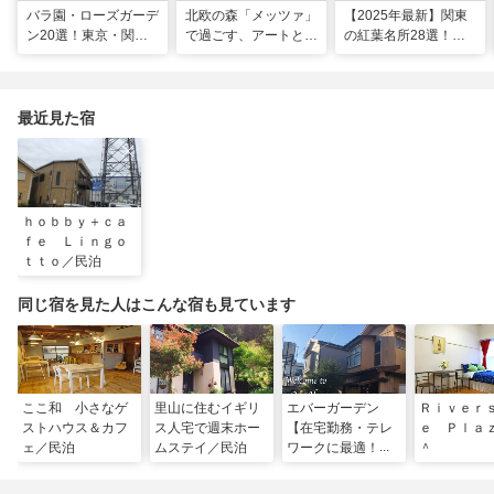
バラ園・ローズガーデ
北欧の森「メッツァ」
【2025年最新】関東
ン20選！東京・関東
で過ごす、アートとム
の紅葉名所28選！
の名所をご紹介
ーミンの物語の世界に
2025年見頃やライト
浸る湖畔の休日
アップ情報も
最近見た宿
ｈｏｂｂｙ＋ｃａ
ｆｅ Ｌｉｎｇｏ
ｔｔｏ／民泊
同じ宿を見た人はこんな宿も見ています
ここ和 小さなゲ
里山に住むイギリ
エバーガーデン
Ｒｉｖｅｒ
ストハウス＆カフ
ス人宅で週末ホー
【在宅勤務・テレ
ｅ Ｐｌ
ェ／民泊
ムステイ／民泊
ワークに最適！】
＾
４ＤＫ閑静な一軒
家／民泊