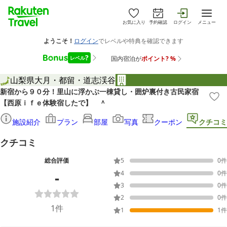
お気に入り
予約確認
ログイン
メニュー
山梨県
大月・都留・道志渓谷
新宿から９０分！里山に浮かぶ一棟貸し・囲炉裏付き古民家宿
【西原ｉｆｅ体験宿したで】 ＾
施設紹介
プラン
部屋
写真
クーポン
クチコミ
クチコミ
総合評価
5
0
件
-
4
0
件
3
0
件
2
0
件
1
件
1
1
件