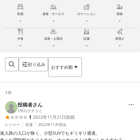
部屋
接客・サービス
ロケーション
朝食
-
-
-
-
夕食
温泉・お風呂
設備
清潔さ
-
-
-
-
絞り込み
おすすめ順
1
件
投稿者さん
1
件のクチコミ
1
2022年11月21日
投稿
レジャー
友達
2022年11月
宿泊
進入路の入口が狭く、小型SUVでもギリギリ通過。

色んな調味料がありますが、オーナーさんは食べられますか？
