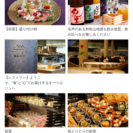
【前菜】盛り付け例
名声のある和歌山地酒も飲み放題。飲
み比べをお愉しみください
【レストラン】ようこ
そ。“食”と“心”でお届けするオーベル
ジュへ
前菜
色とりどりの前菜