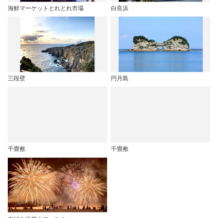
海鮮マーケットとれとれ市場
白良浜
三段壁
円月島
千畳敷
千畳敷