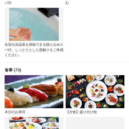
パ付
む
全室白浜温泉を堪能できる独り占めス
パ付。しっとりとした肌触りをご体感
ください。
食事 (73)
本日のお寿司
【夕食】盛り付け例