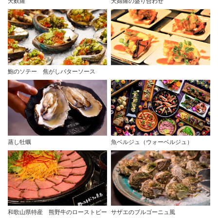
天麩羅
天婦羅の盛り合わせ
鮑のソテー 焦がしバターソース
蒸し牡蠣
魚ベルジュ（ウォーベルジュ）
和歌山県特産 熊野牛のローストビー
サザエのブルゴーニュ風