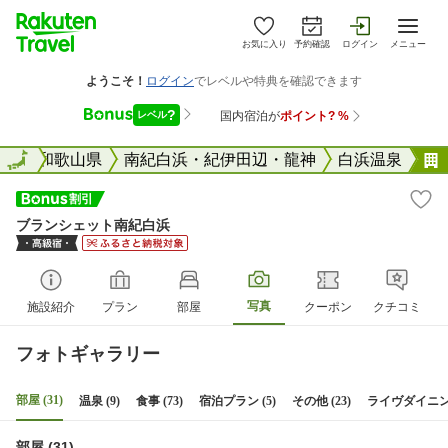
お気に入り
予約確認
ログイン
メニュー
全国
全国
和歌山県
南紀白浜・紀伊田辺・龍神
白浜温泉
ブランシェット南紀白浜
写真
施設紹介
プラン
部屋
クーポン
クチコミ
フォトギャラリー
部屋 (31)
温泉 (9)
食事 (73)
宿泊プラン (5)
その他 (23)
ライヴダイニング
部屋 (31)