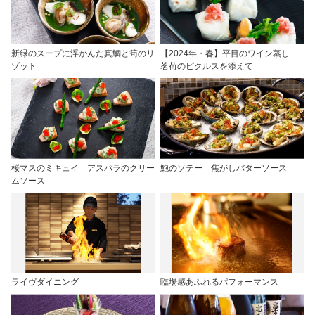
新緑のスープに浮かんだ真鯛と筍のリ
【2024年・春】平目のワイン蒸し
ゾット
茗荷のピクルスを添えて
桜マスのミキュイ アスパラのクリー
鮑のソテー 焦がしバターソース
ムソース
ライヴダイニング
臨場感あふれるパフォーマンス