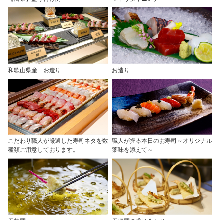
和歌山県産 お造り
お造り
こだわり職人が厳選した寿司ネタを数
職人が握る本日のお寿司～オリジナル
種類ご用意しております。
薬味を添えて～