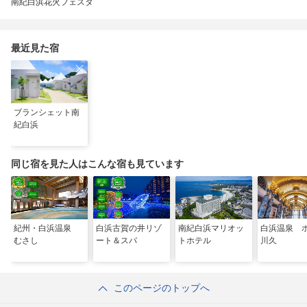
南紀白浜花火フェスタ
最近見た宿
ブランシェット南
紀白浜
同じ宿を見た人はこんな宿も見ています
紀州・白浜温泉
白浜古賀の井リゾ
南紀白浜マリオッ
白浜温泉 
むさし
ート＆スパ
トホテル
川久
このページのトップへ