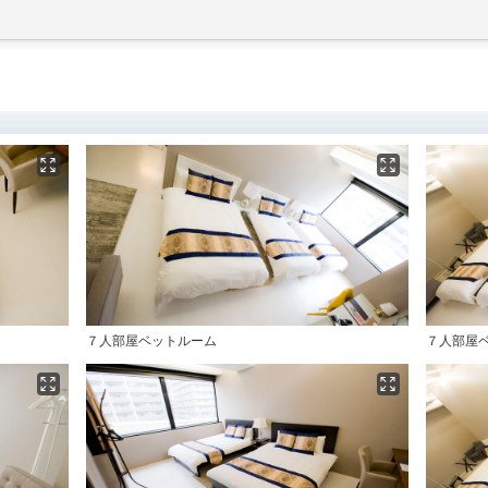
７人部屋ベットルーム
７人部屋