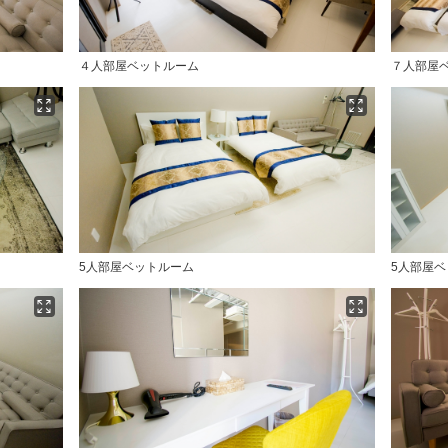
４人部屋ベットルーム
７人部屋
5人部屋ベットルーム
5人部屋