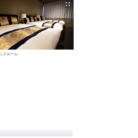
ベッドルーム