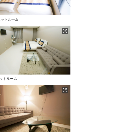
ベットルーム
ベットルーム