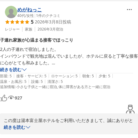
申し上げます。

ご朝食につきまして、パンの種類をお楽しみいただけたとのお言葉
めがねっこ
を頂戴し、大変嬉しく存じます。

40代
/
女性
|
1
件のクチコミ
5
2026年3月8日
投稿
一方で、楽しみにされていたオムレツが冷めた状態でのご提供とな
り、ご期待に沿えませんでしたこと、誠に申し訳ございませんでし
レジャー
家族
2026年3月
宿泊
た。

子連れ家族が心温まる接客でほっこり
また、大浴場へ向かう際に宴会場付近の騒音や喫煙スペース前のた
2人の子連れで宿泊しました。

ばこの臭いにより、ご不快な思いをおかけしましたこと、重ねてお
インバウンドで観光地は混んでいましたが、ホテルに戻ると丁寧な接客
詫び申し上げます。

に心がとても和みました。

頂戴いたしましたご意見は関係部署へ共有し、朝食の提供方法や館
夕飯をいただく際は、子どもに特性があることを伝えると、お席も配慮
続きを読む
内環境への配慮について見直しを図り、より快適にお過ごしいただ
|
|
|
|
|
して下さいました。

部屋
:
5
接客・サービス
:
5
ロケーション
:
5
朝食
:
5
夕食
:
5
けるよう努めてまいります。

|
|
温泉・お風呂
:
5
設備
:
5
清潔さ
:
5
幼稚園生の子どもが途中で飽きてしまうと、女性のスタッフの方が「こ
誠に勝手なお願いではございますが、また機会がございましたら湯
追加情報
:
小さな子供と一緒に宿泊
体に障害がある方と一緒に宿泊
れおすすめ。美味しいよ。食べてみて〜」、「食べられたね〜えらい
本富士屋ホテルをご利用いただけますと幸いでございます。

ね」など何度も優しく声をかけてくださり、普段落ち着かなく食べてい
スタッフ一同、心よりお待ち申し上げております。
927
る親も含め、家族でほっこりしました。

箱根湯本温泉 湯本富士屋ホテル
男性のスタッフの方も、子どもの食べやすいメニューを教えてくださ
2026-06-15
り、注文して無事に食事を楽しく終えることができました。

この度は湯本富士屋ホテルをご利用いただきまして、誠にありがと
おもちゃの貸し出しも沢山あり、部屋でも飽きずに家族でゲームをして
うございます。

続きを読む
遊べました。

また、心温まるクチコミをお寄せいただき、スタッフ一同大変嬉し
お風呂にはサウナもあって、のんびりしました。和洋室はとても広く