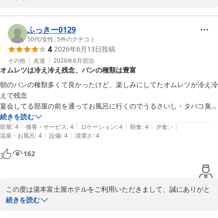
ご滞在の際は最上階角部屋からの眺望をお楽しみいただけたとのこ
と、大変嬉しく拝読いたしました。

日常を離れた特別なひとときをお過ごしいただけたのであれば幸い
ふっきー0129
でございます。

50代
/
女性
|
5
件のクチコミ
4
2026年6月13日
投稿
また、朝食ビュッフェの野菜カレーについても嬉しいお言葉をいた
だき、大変光栄に存じます。

その他
友達
2026年6月
宿泊
オムレツは冷え冷え残念、パンの種類は豊富
キッチンやレストランスタッフにも、頂戴いたしましたご投稿を共
有させていただきました。

朝のパンの種類多くて良かったけど、楽しみにしてたオムレツが冷え冷
これからも皆様に感動していただけるおもてなしと空間をご提供で
えで残念

きますよう、スタッフ一同励んでまいります。

宴会してる部屋の前を通ってお風呂に行くのでうるさいし・タバコ臭い
またのご来館を、心よりお待ち申し上げております。
し最悪でした。
続きを読む
|
|
|
|
|
部屋
:
4
接客・サービス
:
4
ロケーション
:
4
朝食
:
4
夕食
:
-
箱根湯本温泉 湯本富士屋ホテル
|
|
温泉・お風呂
:
4
設備
:
4
清潔さ
:
4
2026-06-30
162
この度は湯本富士屋ホテルをご利用いただきまして、誠にありがと
うございます。

続きを読む
また、ご多用の中ご感想をお寄せいただきましたこと、心より御礼