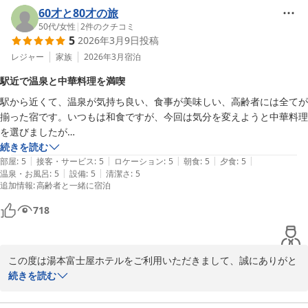
た。

60才と80才の旅
これからも季節の食材を最も美味しい状態でご提供できるよう、心
50代
/
女性
|
2
件のクチコミ
5
2026年3月9日
投稿
を込めて調理してまいります。

ぜひまたのご来店を心よりお待ち申し上げております。

レジャー
家族
2026年3月
宿泊
この度は温かいご感想をお寄せいただき、誠にありがとうございま
駅近で温泉と中華料理を満喫
した。
駅から近くて、温泉が気持ち良い、食事が美味しい、高齢者には全てが
箱根湯本温泉 湯本富士屋ホテル
揃った宿です。いつもは和食ですが、今回は気分を変えようと中華料理
2026-04-07
を選びましたが

続きを読む
|
|
|
|
|
部屋
:
5
接客・サービス
:
5
ロケーション
:
5
朝食
:
5
夕食
:
5
|
|
温泉・お風呂
:
5
設備
:
5
清潔さ
:
5
、工夫が凝らされていて大満足。季節折々の景色と食事を楽しみに、定
追加情報
:
高齢者と一緒に宿泊
期的に利用したいです。
718
この度は湯本富士屋ホテルをご利用いただきまして、誠にありがと
うございます。

続きを読む
駅からのアクセスや温泉、お食事についてご満足いただけたとのこ
と、大変嬉しく拝見いたしました。
