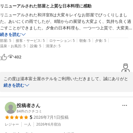
告」をお願いしておりますが、当日の対応でもお食事にご満足いた
リニューアルされた部屋と上質な日本料理に感動
だけたご様子で何よりでございます。

リニューアルされた和洋室Bは大変キレイなお部屋でびっくりしまし
今後とも、お客様皆様に安心してご滞在いただけるホテルでありま
た。あいにくの雨でしたが、8階からの展望も大変よく、気持ち良く過
すよう、精進してまいります。

ごすことができました。夕食の日本料理も、一つ一つ上質で、大変美味
お客様のまたのご来館を、スタッフ一同心よりお待ち申し上げてお
しくいただきました。
続きを読む
ります。
|
|
|
|
|
部屋
:
5
接客・サービス
:
5
ロケーション
:
5
朝食
:
5
夕食
:
5
箱根湯本温泉 湯本富士屋ホテル
|
|
温泉・お風呂
:
5
設備
:
5
清潔さ
:
5
2026-07-29
402
この度は湯本富士屋ホテルをご利用いただきまして、誠にありがと
うございます。

続きを読む
また、ご滞在中のご感想をお寄せいただきましたこと、重ねて御礼
申し上げます。

リニューアルいたしました「和洋室Bタイプ」のお部屋でのひと時
投稿者さん
や、夕食の日本料理につきましてもご満足いただけたご様子で、大
84
件のクチコミ
5
2026年7月1日
投稿
変嬉しく拝読いたしました。

あいにくの雨模様ではございましたが、8階からの箱根の山々の景
レジャー
一人
2026年6月
宿泊
色とともに、気持ちの良いお時間をお過ごしいただけたのであれば