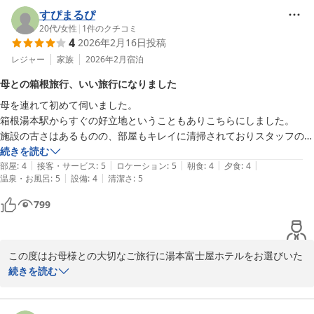
中華料理のご夕食につきまして、「工夫が凝らされていて大満足」
すぴまるぴ
とのお言葉とともにお写真も添えていただき、調理スタッフにとっ
20代
/
女性
|
1
件のクチコミ
4
2026年2月16日
投稿
ても大きな励みになります。

当ホテルでは中国料理の他に日本料理、フランス料理のレストラン
レジャー
家族
2026年2月
宿泊
もお選びいただけ、それぞれ季節ごとに異なるメニューをご用意し
母との箱根旅行、いい旅行になりました
ておりますので、ぜひまた違った季節にもお越しいただけましたら
母を連れて初めて伺いました。

幸いです。

箱根湯本駅からすぐの好立地ということもありこちらにしました。

またのご来館をスタッフ一同、心よりお待ち申し上げております。
施設の古さはあるものの、部屋もキレイに清掃されておりスタッフの方
箱根湯本温泉 湯本富士屋ホテル
の説明も丁寧で全体的には満足しています。

続きを読む
2026-03-11
|
|
|
|
|
夕食はフランス料理をいただきましたが、お魚とデザートが美味しかっ
部屋
:
4
接客・サービス
:
5
ロケーション
:
5
朝食
:
4
夕食
:
4
|
|
温泉・お風呂
:
5
設備
:
4
清潔さ
:
5
たです！声掛けやお皿を下げるタイミングもよかったです。お肉が鴨肉
だったので、追加料金あっても牛肉選べたりすると嬉しいな〜と思いま
799
した！

朝食は混み合う時間だと、食事が置かれているスペースがコンパクトな
のもありぶつかりそうになることもしばしば…隣のテーブルも近めだな
この度はお母様との大切なご旅行に湯本富士屋ホテルをお選びいた
と思いました。食事自体は美味しかったです。

だき、誠にありがとうございます。

続きを読む
温泉は露天風呂も朝風呂も楽しみましたが、室内の湯気？がすごく、辺
箱根湯本駅からの立地や客室の清掃、スタッフの対応につきまして
り一面真っ白で人がいるのを確認できるのがやっとの感じで、初めての
温かいお言葉を頂戴し、大変嬉しく拝読いたしました。

体験でした笑
