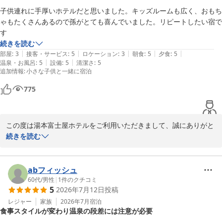
ーへのご対応につきましても「安心して楽しむことができた」とお
子供連れに手厚いホテルだと思いました。キッズルームも広く、おもち
伺いし、安堵いたしました。

ゃもたくさんあるので孫がとても喜んでいました。リピートしたい宿で
また、シングルルームの設備や温泉施設でも快適にお過ごしいただ
す
けたご様子で何よりでございます。

続きを読む
今後もすべてのお客様に感動していただけるサービスをご提供でき
|
|
|
|
|
部屋
:
3
接客・サービス
:
5
ロケーション
:
3
朝食
:
5
夕食
:
5
ますよう、スタッフ一同邁進してまいります。

|
|
温泉・お風呂
:
5
設備
:
5
清潔さ
:
5
お客様のまたのご来館を、心よりお待ち申し上げております。
追加情報
:
小さな子供と一緒に宿泊
箱根湯本温泉 湯本富士屋ホテル
775
2026-07-03
この度は湯本富士屋ホテルをご利用いただきまして、誠にありがと
うございます。

続きを読む
当ホテルでのご滞在をお楽しみいただけたご様子を伺い、大変嬉し
く思っております。

キッズルームにつきましても、お孫様にお喜びいただけたとのこ
abフィッシュ
と、スタッフ一同大変励みになります。

60代
/
男性
|
1
件のクチコミ
5
2026年7月12日
投稿
これからもお子様から大人の方まで、皆様に楽しいひとときをお過
ごしいただけるよう努めてまいりますので、ぜひまたご家族でご来
レジャー
家族
2026年7月
宿泊
食事スタイルが変わり温泉の段差には注意が必要
館くださいませ。
