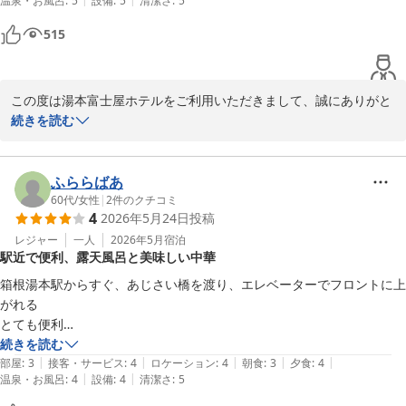
次回、ご家族の皆様でお越しいただいた際には、さらに素晴らしい
温泉・お風呂
:
5
設備
:
5
清潔さ
:
5
ただ、朝食のバイキングは、イマイチだったかなぁと思います。

ひとときをご提供できますよう、スタッフ一同精進してまいりま
　お部屋は、普通の部屋でも綺麗で素晴らしいのですが、グレードアッ
515
す。

プしていただきありがとうございます。こんなすごい部屋もう２度泊ま
またのご来館を、心よりお待ち申し上げております。
れないね〜というお部屋でした！

　温泉も、ちょうど良い湯加減で最高でした。ただ、温泉の中で外国の
箱根湯本温泉 湯本富士屋ホテル
この度は湯本富士屋ホテルをご利用いただきまして、誠にありがと
お子様が、歩き回って、タオルでバシャバシャやっていたのがちょっと
2026-06-30
うございます。

続きを読む
残念でした。

また、箱根へのご旅行に再び当ホテルをお選びいただきましたこ
　全体的に素晴らしいお宿です。

と、重ねて御礼申し上げます。

またよろしくお願いします。。

当日はお部屋に空きがございましたため、アップグレードにてご案
ふららばあ
内させていただきました。

60代
/
女性
|
2
件のクチコミ
4
2026年5月24日
投稿
ごゆっくりお過ごしいただけたご様子で、大変嬉しく存じます。

お食事はフランス料理をお楽しみいただけたとのこと、デザートま
レジャー
一人
2026年5月
宿泊
駅近で便利、露天風呂と美味しい中華
でご満足いただけましたことは、料理長をはじめスタッフ一同の大
きな励みとなります。

箱根湯本駅からすぐ、あじさい橋を渡り、エレベーターでフロントに上
温泉につきましても、湯加減をお気に召していただき光栄でござい
がれる

ます。

とても便利

しかしながら、浴場内でのマナーにつきましては、ご不快な思いを
対応は丁寧

続きを読む
おかけし申し訳ございませんでした。

|
|
|
|
|
部屋はお得価格の眺望なしでした　屋根裏部屋のようなこじんまりした
部屋
:
3
接客・サービス
:
4
ロケーション
:
4
朝食
:
3
夕食
:
4
皆様に快適にお過ごしいただけますよう、今後もご案内や配慮に努
|
|
温泉・お風呂
:
4
設備
:
4
清潔さ
:
5
清潔なお部屋でした

めてまいります。

お風呂は緑の露天風呂
