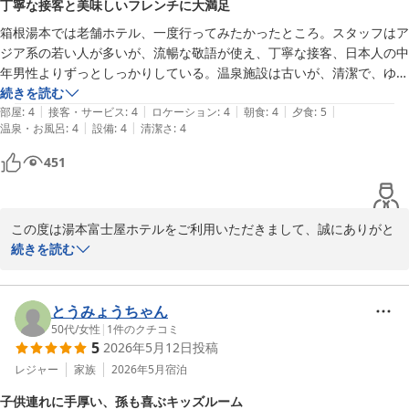
丁寧な接客と美味しいフレンチに大満足
何よりでございます。

箱根湯本では老舗ホテル、一度行ってみたかったところ。スタッフはア
これからも皆様に快適な空間と美味しいお料理、そして心地よいお
ジア系の若い人が多いが、流暢な敬語が使え、丁寧な接客、日本人の中
もてなしをご提供できるよう、スタッフ一同努めてまいります。

年男性よりずっとしっかりしている。温泉施設は古いが、清潔で、ゆっ
また箱根へお越しの際は、ぜひ当ホテルへお立ち寄りくださいま
くりできた。夕食は、フレンチを選んだが、どれもおいしかった。何よ
続きを読む
せ。

|
|
|
|
|
り、急な申し出にも関わらず、アレルギーに対応してくれて、安心して
部屋
:
4
接客・サービス
:
4
ロケーション
:
4
朝食
:
4
夕食
:
5
お客様のまたのご来館を、心よりお待ち申し上げております。
|
|
温泉・お風呂
:
4
設備
:
4
清潔さ
:
4
楽しむことができた。シングルの部屋は眺望なし、ということだった
箱根湯本温泉 湯本富士屋ホテル
が、十分な設備が整っており、気にならなかった。また行きたいホテ
451
2026-07-09
ル。
この度は湯本富士屋ホテルをご利用いただきまして、誠にありがと
うございます。

続きを読む
「一度行ってみたかったホテル」として当ホテルをお選びいただ
き、このような温かいご感想をいただけましたこと、大変光栄でご
ざいます。

とうみょうちゃん
頂戴いたしましたスタッフへのお褒めの言葉は、さっそくフロント
50代
/
女性
|
1
件のクチコミ
5
2026年5月12日
投稿
やレストランのスタッフにも共有させていただきました。

本人たちにとりましても、大きな励みとなります。

レジャー
家族
2026年5月
宿泊
また、今回はフレンチのご夕食をお召しあがりいただき、アレルギ
子供連れに手厚い、孫も喜ぶキッズルーム