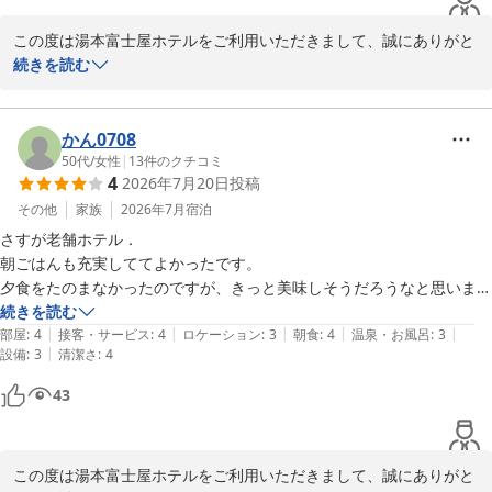
この度は湯本富士屋ホテルをご利用いただきまして、誠にありがと
うございます。

続きを読む
また、ご両親様の古希・喜寿という大切なお祝いのご旅行に当ホテ
ルをお選びいただきましたこと、心より御礼申し上げます。

ご家族皆様でのご宿泊ならびにお食事のお時間をお楽しみいただけ
かん0708
たご様子を伺い、大変嬉しく拝読いたしました。

50代
/
女性
|
13
件のクチコミ
4
2026年7月20日
投稿
事前には個室でのご案内が難しい状況でございましたが、当日はご
用意することができ、ご家族皆様でごゆっくりお過ごしいただけた
その他
家族
2026年7月
宿泊
とのこと、私どもにとりましても何よりの喜びでございます。

さすが老舗ホテル．

大切な記念日の思い出づくりのお手伝いができましたことを、スタ
朝ごはんも充実しててよかったです。

ッフ一同大変光栄に感じております。

夕食をたのまなかったのですが、きっと美味しそうだろうなと思いまし
今後も皆様の心に残るご滞在をご提供できますよう、より一層努め
た。
続きを読む
てまいります。

|
|
|
|
|
部屋
:
4
接客・サービス
:
4
ロケーション
:
3
朝食
:
4
温泉・お風呂
:
3
ぜひまたご家族皆様でお越しいただけます日を、心よりお待ち申し
|
設備
:
3
清潔さ
:
4
上げております。
43
箱根湯本温泉 湯本富士屋ホテル
2026-05-22
この度は湯本富士屋ホテルをご利用いただきまして、誠にありがと