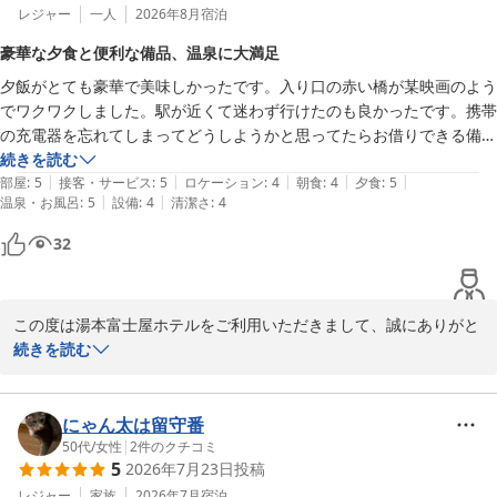
レジャー
一人
2026年8月
宿泊
豪華な夕食と便利な備品、温泉に大満足
夕飯がとても豪華で美味しかったです。入り口の赤い橋が某映画のよう
でワクワクしました。駅が近くて迷わず行けたのも良かったです。携帯
の充電器を忘れてしまってどうしようかと思ってたらお借りできる備品
の中に携帯充電器があって、コードも各種揃えてあってとても助かりま
続きを読む
|
|
|
|
|
した。温泉は温度が他施設と比べて低めで長湯できて良かったです。サ
部屋
:
5
接客・サービス
:
5
ロケーション
:
4
朝食
:
4
夕食
:
5
|
|
温泉・お風呂
:
5
設備
:
4
清潔さ
:
4
ウナがあったのに驚いたのと、それも50度程度で熱すぎずよかったで
す。5分の砂時計があったのも時間が管理しやすく、便利でした。また
32
箱根に来ることがあったら是非泊まりたいです。お世話になりました。
この度は湯本富士屋ホテルをご利用いただきまして、誠にありがと
うございます。

続きを読む
また、ご滞在中のご感想をお寄せいただきましたこと、重ねて御礼
申し上げます。

箱根湯本駅からのアクセスやあじさい橋のロケーションをはじめ、
にゃん太は留守番
ご夕食にもご満足いただけたご様子を大変嬉しく拝読いたしまし
50代
/
女性
|
2
件のクチコミ
5
2026年7月23日
投稿
た。

また、貸出備品の充電器がお役に立ったとお伺いし安堵いたしまし
レジャー
家族
2026年7月
宿泊