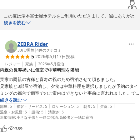
また箱根へお越しの際には、ぜひお立ち寄りくださいませ。

スタッフ一同、心よりお待ちしております。
この度は湯本富士屋ホテルをご利用いただきまして、誠にありがと
箱根湯本温泉 湯本富士屋ホテル
うございます。

続きを読む
2026-05-26
ご夕食は日本料理のレストランにてお召し上がりいただけたとのこ
と、お褒めのお言葉を頂戴し、大変嬉しく拝読いたしました。

一方で、朝食会場ではご案内までにお待たせしてしまったことに加
ZEBRA Rider
え、お席の管理につきましてご不便とご不快な思いをおかけし、誠
30代
/
男性
|
4
件のクチコミ
5
2026年5月17日
投稿
に申し訳ございませんでした。

また、席札への番号表示につきましても、貴重なご提案をありがと
レジャー
家族
2026年5月
宿泊
両親の長寿祝いに個室で中華料理を堪能
うございます。

今後の運営改善の参考とさせていただき、より快適にお過ごしいた
実家の両親の古稀と喜寿の祝のため宿泊させて頂きました。

だける朝食会場づくりに努めてまいります。

兄家族と3部屋で宿泊し、夕食は中華料理を選択しましたが予約のタイ
これからも皆様にごゆっくりお寛ぎいただけるホテルを目指し、ス
ミングの都合で個室でのご案内はできないと事前に言われました。でも
タッフ一同精進してまいりますので、また機会がございましたらぜ
当日夕食会場に行ったところ、個室にご案内して頂きました。

続きを読む
ひご利用くださいませ。

|
|
|
|
|
個室だったこともあり、家族共々素敵ひとときを楽しむことができまし
部屋
:
5
接客・サービス
:
5
ロケーション
:
5
朝食
:
5
夕食
:
5
スタッフ一同、心よりお待ち申し上げております。
|
|
温泉・お風呂
:
5
設備
:
5
清潔さ
:
5
た。

追加情報
:
小さな子供と一緒に宿泊
高齢者と一緒に宿泊
箱根湯本温泉 湯本富士屋ホテル
本当にありがとうございました。
389
2026-05-22