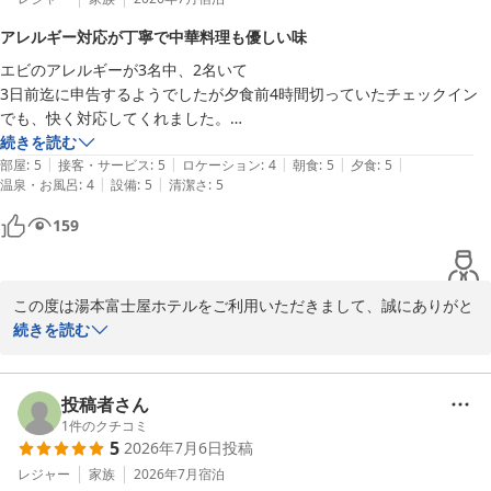
た。

アレルギー対応が丁寧で中華料理も優しい味
温泉やサウナの温度につきましても、お客様のお好みに合い、ゆっ
エビのアレルギーが3名中、2名いて

たりと満喫していただけたようで何よりでございます。

3日前迄に申告するようでしたが夕食前4時間切っていたチェックイン
この度頂戴いたしましたお言葉を胸に、これからも皆様に快適で心
でも、快く対応してくれました。

躍る時間をお届けできるよう努めてまいります。

受付では　細かいアンケート用紙に記載が必要でしたが。レストランで
続きを読む
またのご来館を、スタッフ一同心よりお待ち申し上げております。
|
|
|
|
|
も、スタッフが説明し、対応してくれました。中華でしたが、濃い味付
部屋
:
5
接客・サービス
:
5
ロケーション
:
4
朝食
:
5
夕食
:
5
箱根湯本温泉 湯本富士屋ホテル
|
|
温泉・お風呂
:
4
設備
:
5
清潔さ
:
5
けではなく、一つ一つ食材本来の味がわかるような　優しい味付けでし
2026-08-05
た。量は　どれも少なめでしたが　満足しました。
159
この度は湯本富士屋ホテルをご利用いただきまして、誠にありがと
うございます。

続きを読む
ご来館の際には、ご夕食の中華料理におきまして、アレルギー対応
の確認作業にご協力いただき誠にありがとうございました。

アレルギーお伺いシートのご記入やスタッフからのご案内にご理解
投稿者さん
をいただき、無事にお食事をお楽しみいただけたご様子に安堵いた
1
件のクチコミ
5
2026年7月6日
投稿
しました。

本来、アレルギー対応は安全上の観点から「3日前までの事前申
レジャー
家族
2026年7月
宿泊