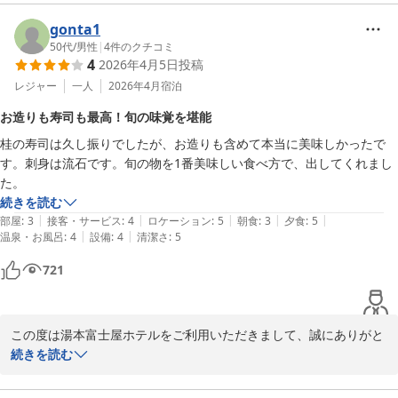
く拝見いたしました。

て、のびのび過ごせました。また泊まりに行きますね。
観光地が混み合う中、当館でのお時間が少しでも心和むひとときと
gonta1
なっておりましたら何よりでございます。

50代
/
男性
|
4
件のクチコミ
4
2026年4月5日
投稿
スタッフの対応やお声がけについても温かいお言葉を頂戴し、大変
光栄でございます。

レジャー
一人
2026年4月
宿泊
これからもお客様皆さまに安心して楽しくお過ごしいただけるホテ
お造りも寿司も最高！旬の味覚を堪能
ルを目指してまいりますので、箱根にいらっしゃる際にはぜひお気
桂の寿司は久し振りでしたが、お造りも含めて本当に美味しかったで
軽にお立ち寄りくださいませ。

す。刺身は流石です。旬の物を1番美味しい食べ方で、出してくれまし
再びお会いできます日を、心よりお待ち申し上げております。
た。
箱根湯本温泉 湯本富士屋ホテル
続きを読む
2026-03-11
|
|
|
|
|
部屋
:
3
接客・サービス
:
4
ロケーション
:
5
朝食
:
3
夕食
:
5
|
|
温泉・お風呂
:
4
設備
:
4
清潔さ
:
5
721
この度は湯本富士屋ホテルをご利用いただきまして、誠にありがと
うございます。

続きを読む
寿司処「桂」は久しぶりのご来店とのことでしたが、お造りや旬の
食材をお楽しみいただけたとのお言葉、大変嬉しく拝読いたしまし