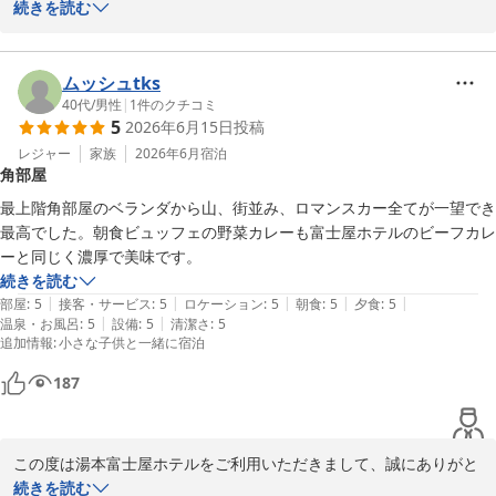
うございます。

続きを読む
当ホテルの朝食にご満足いただけたご様子、さらに「さすが老舗ホ
テル」との大変光栄なお言葉を頂戴し、嬉しさと同時に身の引き締
まる思いでございます。

ムッシュtks
快適な一日のスタートをお手伝いできたのであれば幸いです。

40代
/
男性
|
1
件のクチコミ
5
2026年6月15日
投稿
当ホテルの夕食につきましては、日本料理・フランス料理・中国料
理のレストランがございまして、季節の食材を活かしたメニューを
レジャー
家族
2026年6月
宿泊
角部屋
ご用意しております。

次回お越しの際は、ぜひご夕食もお楽しみいただければ幸いです。

最上階角部屋のベランダから山、街並み、ロマンスカー全てが一望でき
これからも歴史に甘んじることなく、皆様に安心とご満足を提供で
最高でした。朝食ビュッフェの野菜カレーも富士屋ホテルのビーフカレ
きるようスタッフ一同努めてまいります。

ーと同じく濃厚で美味です。
また箱根へお越しの際は、ぜひお立ち寄りくださいませ。

続きを読む
お客様のまたのご来館を、心よりお待ち申し上げております。
|
|
|
|
|
部屋
:
5
接客・サービス
:
5
ロケーション
:
5
朝食
:
5
夕食
:
5
|
|
温泉・お風呂
:
5
設備
:
5
清潔さ
:
5
箱根湯本温泉 湯本富士屋ホテル
追加情報
:
小さな子供と一緒に宿泊
2026-07-28
187
この度は湯本富士屋ホテルをご利用いただきまして、誠にありがと
うございます。

続きを読む