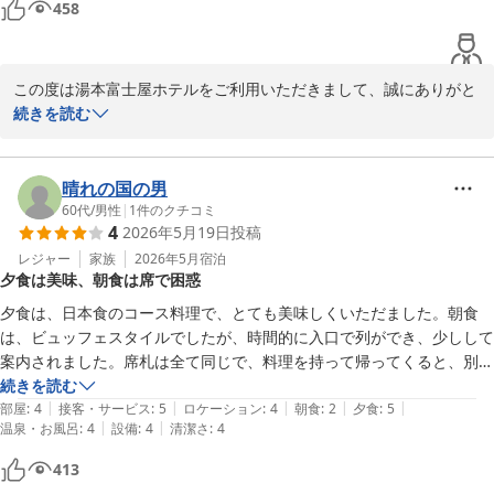
458
また、朝食バイキングにつきましても貴重なご意見をお寄せいただ
中華の夕食は、さっぱり下美味しい中華でした

き、ありがとうございます。

朝食は、いろいろあるのですが、これといって感動するほどではなかっ
今後の改善の参考とさせていただき、よりご満足いただけるお食事
た　インターナショナルな対応なので仕方ないですな
をご提供できますよう努めてまいります。

この度は湯本富士屋ホテルをご利用いただきまして、誠にありがと
「全体的に素晴らしいお宿」とのお言葉を励みに、これからもより
うございます。

続きを読む
良いおもてなしを目指してまいります。

箱根湯本駅からのアクセスや利便性につきまして、お役に立てまし
ぜひまた季節を変えてお越しくださいませ。

たようで嬉しく存じます。

スタッフ一同、心よりお待ちしております。
スタッフの対応につきましても、温かいお言葉をいただきありがと
晴れの国の男
うございます。

60代
/
男性
|
1
件のクチコミ
箱根湯本温泉 湯本富士屋ホテル
4
2026年5月19日
投稿
今回ご宿泊いただきましたシングルルームは大変コンパクトなお部
2026-05-26
屋ではございますが、清潔であったとお言葉を頂戴し、安堵してお
レジャー
家族
2026年5月
宿泊
夕食は美味、朝食は席で困惑
ります。

また、露天風呂やご夕食の中華料理もお楽しみいただけたようで何
夕食は、日本食のコース料理で、とても美味しくいただました。朝食
よりでございます。

は、ビュッフェスタイルでしたが、時間的に入口で列ができ、少しして
一方で、朝食につきましてはご期待に添うことができず、申し訳ご
案内されました。席札は全て同じで、料理を持って帰ってくると、別の
ざいませんでした。

人が座って食事をしていました。どこに座ったら良いのか困ってしまい
続きを読む
いただきましたご意見を参考に、よりご満足いただける内容を目指
|
|
|
|
|
ました。席札に番号が付いていたら、間違いが少なくなるのではないか
部屋
:
4
接客・サービス
:
5
ロケーション
:
4
朝食
:
2
夕食
:
5
して工夫を重ねてまいります。

|
|
温泉・お風呂
:
4
設備
:
4
清潔さ
:
4
と思いました。
これからも国内外を問わず、皆様に快適にお過ごしいただけるホテ
413
ルを目指して努めてまいります。
