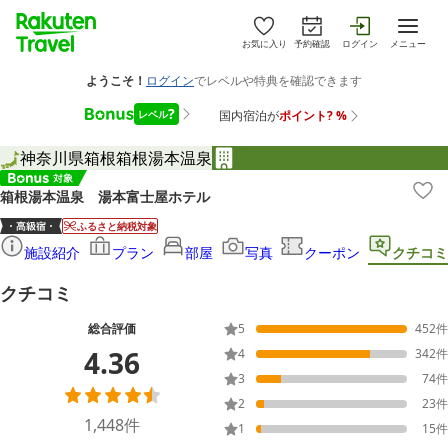
お気に入り
予約確認
ログイン
メニュー
神奈川県
箱根
箱根湯本温泉
箱根湯本温泉 湯本富士屋ホテル
ふるさと納税対象
施設紹介
プラン
部屋
写真
クーポン
クチコミ
クチコミ
総合評価
5
452
件
4.36
4
342
件
3
74
件
2
23
件
1,448
件
1
15
件