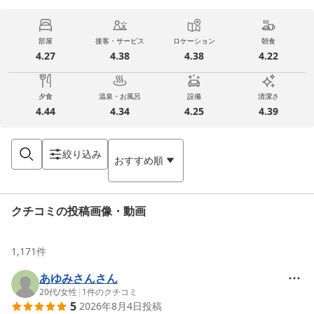
部屋
接客・サービス
ロケーション
朝食
4.27
4.38
4.38
4.22
夕食
温泉・お風呂
設備
清潔さ
4.44
4.34
4.25
4.39
絞り込み
おすすめ順
クチコミの投稿画像・動画
1,171
件
あゆみさんさん
20代
/
女性
|
1
件のクチコミ
5
2026年8月4日
投稿