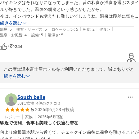
再びお会いできます日を、スタッフ一同心よりお待ち申し上げてお
バイキングはそれなりになってしまった。昔の和食か洋食を選ぶスタイ
ります。
ルが好きでした。温泉の朝食という感じがしたから。

今は、インバウンドも増えたし難しいでしょうね。温泉は段差に気をつ
箱根湯本温泉 湯本富士屋ホテル
けないと爪先を痛めるから注意。グループのおしゃべりは不快です。対
続きを読む
2026-05-13
|
|
|
|
|
策しないと格が落ちます。

部屋
:
5
接客・サービス
:
5
ロケーション
:
5
朝食
:
2
夕食
:
-
|
|
温泉・お風呂
:
4
設備
:
5
清潔さ
:
5
あとは、満足しています。また利用します
244
この度は湯本富士屋ホテルをご利用いただきまして、誠にありがと
うございます。

続きを読む
朝食のスタイルにつきまして、以前の和食・洋食のメニューを大切
に想ってくださり光栄に存じます。

現在はブッフェ形式へと変更しておりますが、よりご満足いただけ
South belle
る内容となりますよう、メニューの充実に努めてまいります。

50代
/
女性
|
4
件のクチコミ
5
2026年6月23日
投稿
また、大浴場における段差やご利用のマナーにつきまして、貴重な
ご指摘をいただき誠にありがとうございます。

レジャー
家族
2026年6月
宿泊
駅近で便利、食事も美味しく快適な滞在
館内の安全確認やスタッフによる巡回時の目配りを徹底し、環境改
善に努めてまいります。

何より箱根湯本駅から近くて、チェックイン前後に荷物を預けることが
至らぬ点があったにもかかわらず、「また利用します」との温かい
できることが楽ちんでした
