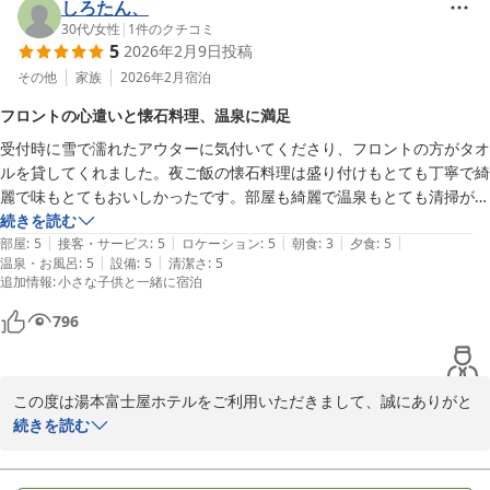
ご夕食のフランス料理では、お魚料理やデザートをお気に召してい
しろたん、
困ったことは宿泊室内が暗めで、電気をつけてもメイクが少ししにくか
ただけたとのこと、調理スタッフにとりまして何よりの励みでござ
30代
/
女性
|
1
件のクチコミ
ったかな〜ぐらいです。

5
2026年2月9日
投稿
います。

全体的には満足していて、いい箱根旅行になったと思っています。あり
サービススタッフの対応にもご満足いただけたようで安堵いたしま
その他
家族
2026年2月
宿泊
がとうございました！
した。

フロントの心遣いと懐石料理、温泉に満足
お肉料理につきましての貴重なご意見は、今後のメニュー構成の参
受付時に雪で濡れたアウターに気付いてくださり、フロントの方がタオ
考とさせていただければと存じます。

ルを貸してくれました。夜ご飯の懐石料理は盛り付けもとても丁寧で綺
ご朝食会場の混雑やテーブル間の距離につきましては、ご不便をお
麗で味もとてもおいしかったです。部屋も綺麗で温泉もとても清掃が行
かけし申し訳ございません。

き渡っていました。朝ご飯はバイキングで少し種類が少ないかなと思い
続きを読む
より快適にお食事をお楽しみいただけるよう、運営方法の改善を検
|
|
|
|
|
ましたが各々好きなものを好きなだけ楽しみました。駅からも近くまた
部屋
:
5
接客・サービス
:
5
ロケーション
:
5
朝食
:
3
夕食
:
5
討してまいります。

|
|
温泉・お風呂
:
5
設備
:
5
清潔さ
:
5
ぜひ利用したいです。ありがとうございました。
また、大浴場や客室につきましても率直なご感想をありがとうござ
追加情報
:
小さな子供と一緒に宿泊
います。

いただきましたご意見をもとに、より過ごしやすい環境づくりに努
796
めてまいります。

そのような中でも「いい箱根旅行になった」とのお言葉を頂戴でき
ましたこと、大変光栄に存じます。

この度は湯本富士屋ホテルをご利用いただきまして、誠にありがと
ぜひまた季節を変えて、箱根へお越しの際にはお気軽にお立ち寄り
うございます。

続きを読む
くださいませ。

雪でお足元の悪い中お越しいただきましたこと、重ねて御礼申し上
再びお目にかかれます日を、スタッフ一同心よりお待ち申し上げて
げます。

おります。