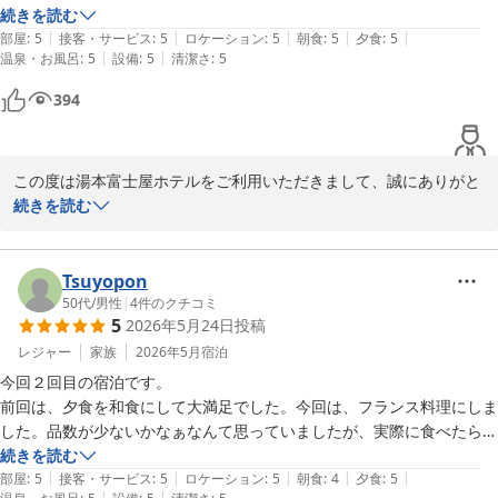
い空間とおもてなしの向上に努めてまいります。

した。お部屋は小さくても全てが新しく機能的で、快適に過ごせまし
続きを読む
またのご来館を、スタッフ一同心よりお待ち申し上げております。
|
|
|
|
|
た。食事は食材が新鮮で盛り付けも美しく、美味しくいただきました。
部屋
:
5
接客・サービス
:
5
ロケーション
:
5
朝食
:
5
夕食
:
5
|
|
温泉・お風呂
:
5
設備
:
5
清潔さ
:
5
サービスも行き届き大変満足しました。温泉はほぼ貸切状態でリラック
箱根湯本温泉 湯本富士屋ホテル
スできました。もう少しアメニティーが充実していると嬉しかったで
394
2026-06-30
す。次回は家族で来ます！
この度は湯本富士屋ホテルをご利用いただきまして、誠にありがと
うございます。

続きを読む
当ホテルの立地やお部屋、そしてお食事やサービスに至るまで、た
くさんの温かいお言葉をいただき大変嬉しく拝読いたしました。

ご投稿にいただきましたとおり、シングルルームは大変コンパクト
Tsuyopon
なお部屋ではございますが、快適にお過ごしいただけたご様子に安
50代
/
男性
|
4
件のクチコミ
5
2026年5月24日
投稿
心いたしました。

また、温泉やお食事にもご満足いただけた一方で、アメニティの充
レジャー
家族
2026年5月
宿泊
実度につきましては、貴重なご意見をいただきありがとうございま
今回２回目の宿泊です。

す。

前回は、夕食を和食にして大満足でした。今回は、フランス料理にしま
お客様からいただいたお声は関係部署と共有し、より快適にお過ご
した。品数が少ないかなぁなんて思っていましたが、実際に食べたら、
しいただけるよう今後のサービス向上の参考とさせていただきま
お腹いっぱいでした！味も素晴らしかったです。どの料理も美味しかっ
続きを読む
す。

|
|
|
|
|
たですが、最後のデザートが秀逸です。

部屋
:
5
接客・サービス
:
5
ロケーション
:
5
朝食
:
4
夕食
:
5
|
|