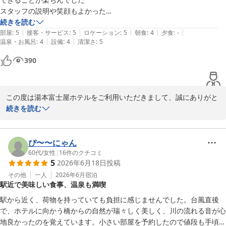
お言葉をいただき大変励みになります。

スタッフの説明や笑顔もよかった

今後も快適な空間をご提供できますよう、スタッフ一同邁進してま
夕食は外食で済ませようと思っていたのですがあいにく開いているお店
続きを読む
いります。

|
|
|
|
|
を見つけることができずホテル内の中華料理を頂きました

部屋
:
5
接客・サービス
:
5
ロケーション
:
5
朝食
:
4
夕食
:
-
お客様のまたのご来館を、心よりお待ち申し上げております。
|
|
温泉・お風呂
:
4
設備
:
4
清潔さ
:
5
どれも美味しくスタッフも親切でした

箱根湯本温泉 湯本富士屋ホテル
390
2026-07-13
この度は湯本富士屋ホテルをご利用いただきまして、誠にありがと
うございます。

続きを読む
ご来館の際には、当ホテルの立地や、チェックイン前後の荷物預か
りサービスがお役に立てたようで何よりでございます。

箱根観光の拠点として、身軽に快適なお時間をお過ごしいただけた
ぴ〜〜にゃん
のであれば幸いです。

60代
/
女性
|
16
件のクチコミ
5
2026年6月18日
投稿
また、スタッフのご説明や笑顔、お部屋の広さについても「快適だ
った」とのお言葉をいただき、大変励みになります。

その他
一人
2026年6月
宿泊
駅近で美味しい食事、温泉も満喫
ご夕食におかれましては、あいにく外のお店が閉まっていたとのこ
とでしたが、急遽ご利用いただいた館内の中華料理をお気に召して
駅から近く、荷物を持っていても負担に感じませんでした。台風直後
いただけて大変嬉しく存じます。

で、ホテルに向かう橋からの自然が瑞々しく美しく、川の流れる音が心
これからも皆様に「また来たい」と思っていただけるよう、心地よ
地良かったのを覚えています。小さい部屋を予約したので値段も手頃で