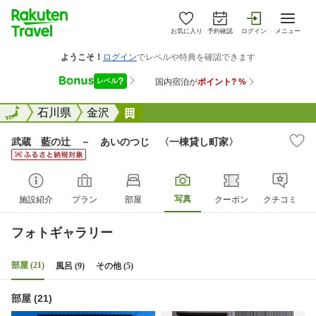
お気に入り
予約確認
ログイン
メニュー
全国
全国
石川県
金沢
武蔵 藍の辻 &#65293; あい
武蔵 藍の辻 － あいのつじ 〈一棟貸し町家〉
写真
施設紹介
プラン
部屋
クーポン
クチコミ
フォトギャラリー
部屋 (21)
風呂 (9)
その他 (5)
部屋 (21)