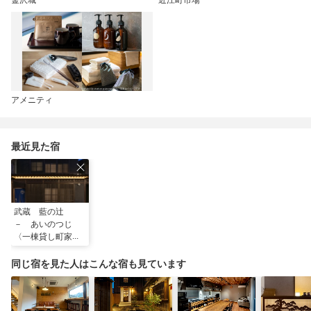
アメニティ
最近見た宿
武蔵 藍の辻
－ あいのつじ
〈一棟貸し町家〉
同じ宿を見た人はこんな宿も見ています