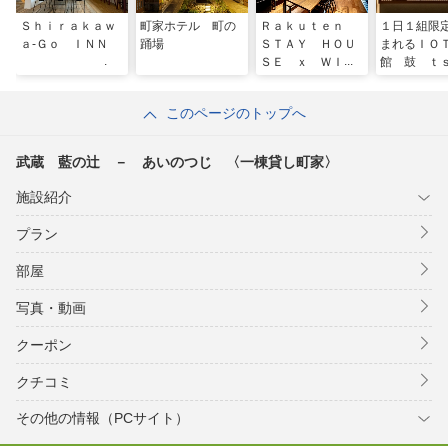
Ｓｈｉｒａｋａｗ
町家ホテル 町の
Ｒａｋｕｔｅｎ
１日１組限
ａ‐Ｇｏ ＩＮＮ
踊場
ＳＴＡＹ ＨＯＵ
まれるＩＯ
ＳＥ ｘ ＷＩＬ
館 鼓 ｔ
Ｌ ＳＴＹＬＥ
ｕｍｉ－ｓ
八幡堀
ｅ
このページのトップへ
武蔵 藍の辻 － あいのつじ 〈一棟貸し町家〉
施設紹介
プラン
部屋
写真・動画
クーポン
クチコミ
その他の情報（PCサイト）