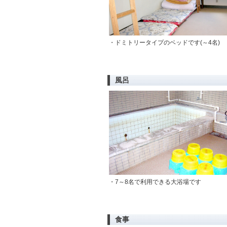
・ドミトリータイプのベッドです(～4名)
風呂
・7～8名で利用できる大浴場です
食事