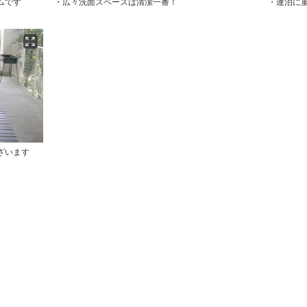
ムです
・広々洗面スペースは清潔一番！
・連泊に
ざいます