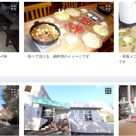
ーOK
・熱々で頂ける、鍋料理のイメージです
・和食メ
です