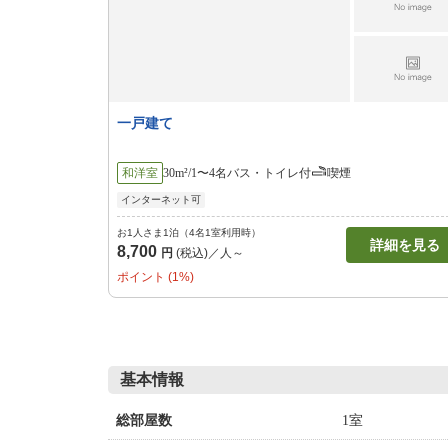
一戸建て
和洋室
30m²/1〜4名
バス・トイレ付
喫煙
インターネット可
お1人さま1泊（4名1室利用時）
詳細を見る
8,700
円
(税込)／人～
ポイント (1%)
基本情報
1室
総部屋数