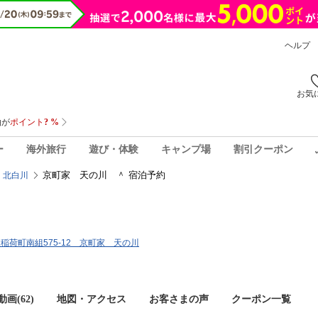
ヘルプ
お気
ー
海外旅行
遊び・体験
キャンプ場
割引クーポン
京町家 天の川 ＾ 宿泊予約
・北白川
稲荷町南組575-12 京町家 天の川
画(62)
地図・アクセス
お客さまの声
クーポン一覧