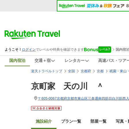
国内宿泊
交通＋宿
レンタカー
高速バス・ツア
楽天トラベルトップ
全国
京都府
京都
祇園・東山
京町家 天の川 ＾
〒605-0067京都府京都市東山区三条通南四筋目白川筋西入
施設紹介
プラン一覧
部屋一覧
写真・動