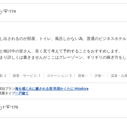
174
し出されるのが部屋、トイレ、風呂しかない為、普通のビジネスホテル
と検討中の皆さん、良く見て考えて予約することをおすすめします。

まり詳しくは書きませんがここはグレーゾーン、ギリギリの稼ぎ方をし
|
|
|
|
|
屋
:
2
接客・サービス
:
1
ロケーション
:
3
朝食
:
-
夕食
:
-
温泉・お
宿泊プラン
海を感じ火に癒される宿 民宿かくたに Hitohira
部屋タイプ
一戸建て
1
170