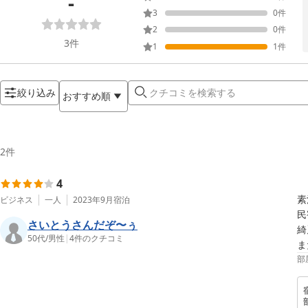
-
3
0
件
2
0
件
3
件
1
1
件
絞り込み
おすすめ順
2
件
4
素
ビジネス
一人
2023年9月
宿泊
民
さいとうさんだぞ〜ぅ
綺
50代
/
男性
|
4
件のクチコミ
ま
部