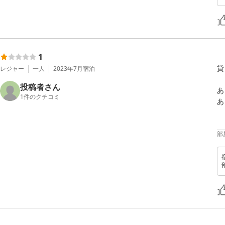
1
貸
レジャー
一人
2023年7月
宿泊
投稿者さん
あ
1
件のクチコミ
あ
部