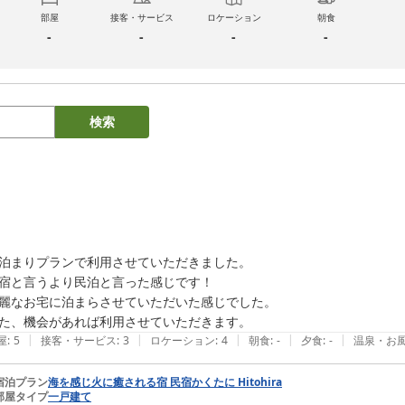
部屋
接客・サービス
ロケーション
朝食
-
-
-
-
検索
泊まりプランで利用させていただきました。

宿と言うより民泊と言った感じです！

麗なお宅に泊まらさせていただいた感じでした。

た、機会があれば利用させていただきます。
|
|
|
|
|
屋
:
5
接客・サービス
:
3
ロケーション
:
4
朝食
:
-
夕食
:
-
温泉・お
宿泊プラン
海を感じ火に癒される宿 民宿かくたに Hitohira
部屋タイプ
一戸建て