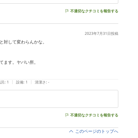
不適切なクチコミを報告する
2023年7月31日
投稿
と対して変わらんかな。

てます。ヤバい所。

|
|
風呂
:
1
設備
:
1
清潔さ
:
-
不適切なクチコミを報告する
このページのトップへ