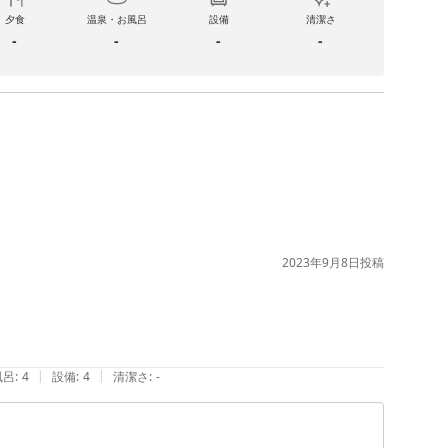
夕食
温泉・お風呂
設備
清潔さ
-
-
-
-
2023年9月8日
投稿
|
|
風呂
:
4
設備
:
4
清潔さ
:
-