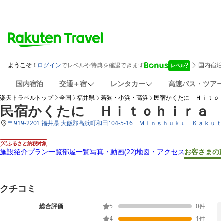
国内宿泊
交通＋宿
レンタカー
高速バス・ツア
楽天トラベルトップ
全国
福井県
若狭・小浜・高浜
民宿かくたに Ｈｉｔｏ
民宿かくたに Ｈｉｔｏｈｉｒａ
〒
919-2201 福井県 大飯郡高浜町和田104-5-16 Ｍｉｎｓｈｕｋｕ Ｋａ
ふるさと納税対象
施設紹介
プラン一覧
部屋一覧
写真・動画
(22)
地図・アクセス
お客さまの
クチコミ
総合評価
5
0
件
4
1
件