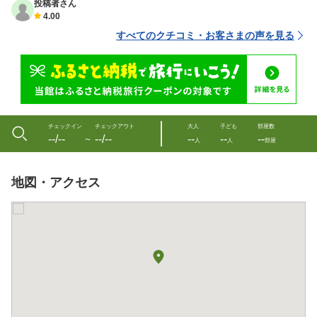
投稿者さん
4.00
すべてのクチコミ・お客さまの声を見る
チェックイン
チェックアウト
大人
子ども
部屋数
--/--
--/--
--
--
--
〜
人
人
部屋
地図・アクセス