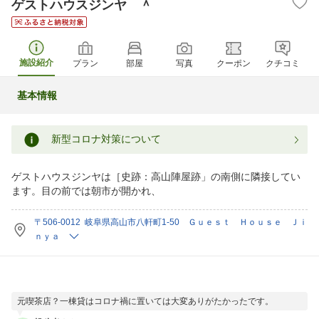
ゲストハウスジンヤ ＾
施設紹介
プラン
部屋
写真
クーポン
クチコミ
基本情報
新型コロナ対策について
ゲストハウスジンヤは［史跡：高山陣屋跡」の南側に隣接してい
ます。目の前では朝市が開かれ、
〒506-0012 岐阜県高山市八軒町1-50 Ｇｕｅｓｔ Ｈｏｕｓｅ Ｊｉ
ｎｙａ
元喫茶店？一棟貸はコロナ禍に置いては大変ありがたかったです。