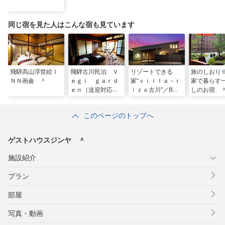
同じ宿を見た人はこんな宿も見ています
飛騨高山浮世絵Ｉ
飛騨古川民泊 Ｖ
リゾートできる
旅のしおり
ＮＮ画侖 ＾
ｅｇｉ ｇａｒｄ
家“ｖｉｌｌａ－ｒ
家で暮らす
ｅｎ（送迎対応
ｉｚｏ古川”／民泊
しのお宿 
可）貸し出し自転
車あり ＾
このページのトップへ
ゲストハウスジンヤ ＾
施設紹介
プラン
部屋
写真・動画