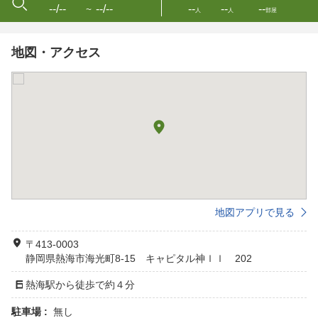
--/--
--/--
--
--
--
〜
人
人
部屋
地図・アクセス
地図アプリで見る
〒413-0003
静岡県熱海市海光町8-15 キャピタル神ｌｌ 202
熱海駅から徒歩で約４分
駐車場 :
無し