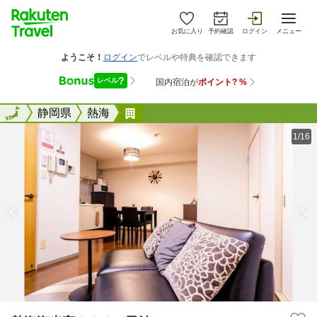
お気に入り
予約確認
ログイン
メニュー
全国
全国
静岡県
熱海
熱海海光亭２０２／民泊
1/16