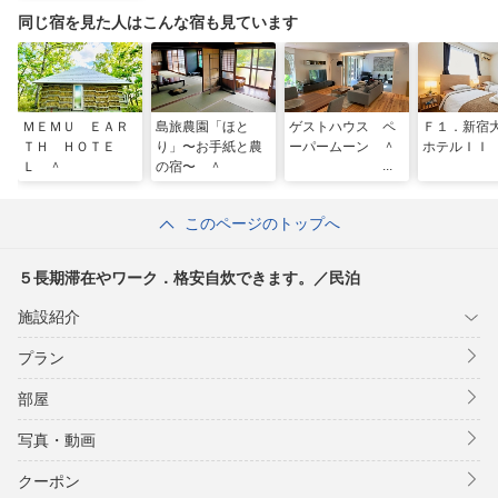
同じ宿を見た人はこんな宿も見ています
ＭＥＭＵ ＥＡＲ
島旅農園「ほと
ゲストハウス ペ
Ｆ１．新宿
ＴＨ ＨＯＴＥ
り」〜お手紙と農
ーパームーン ＾
ホテルＩＩ
Ｌ ＾
の宿〜 ＾
このページのトップへ
５長期滞在やワーク．格安自炊できます。／民泊
施設紹介
プラン
部屋
写真・動画
クーポン