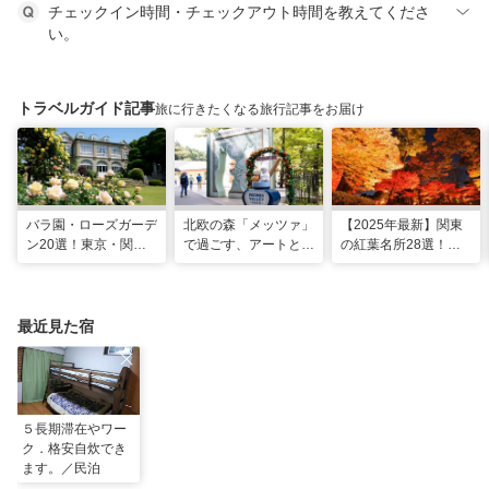
チェックイン時間・チェックアウト時間を教えてくださ
い。
トラベルガイド記事
旅に行きたくなる旅行記事をお届け
バラ園・ローズガーデ
北欧の森「メッツァ」
【2025年最新】関東
ン20選！東京・関東
で過ごす、アートとム
の紅葉名所28選！
の名所をご紹介
ーミンの物語の世界に
2025年見頃やライト
浸る湖畔の休日
アップ情報も
最近見た宿
５長期滞在やワー
ク．格安自炊でき
ます。／民泊