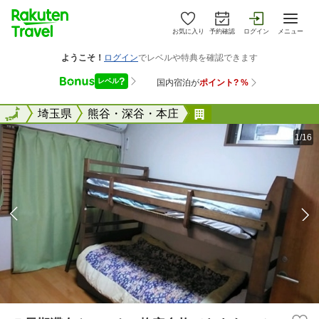
お気に入り
予約確認
ログイン
メニュー
全国
全国
埼玉県
熊谷・深谷・本庄
５長期滞在やワーク
1/16