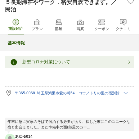
５長期滞在やワーク．格安自炊できます。／
民泊
施設紹介
プラン
部屋
写真
クーポン
クチコミ
基本情報
新型コロナ対策について
〒365-0068 埼玉県鴻巣市愛の町64 コウノトリの里の宿別館
年末に急に実家のそばで宿泊する必要があり、探した末にこのユニークな
宿と出会えました。まだ準備中の面(部屋のカー...
あゆゆ014