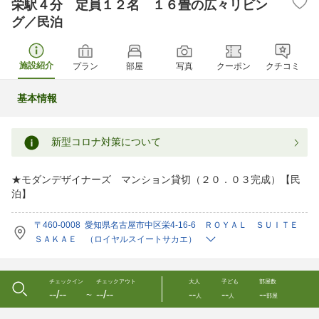
栄駅４分 定員１２名 １６畳の広々リビン
グ／民泊
施設紹介
プラン
部屋
写真
クーポン
クチコミ
基本情報
新型コロナ対策について
★モダンデザイナーズ マンション貸切（２０．０３完成）【民
泊】
〒460-0008 愛知県名古屋市中区栄4-16-6 ＲＯＹＡＬ ＳＵＩＴＥ
ＳＡＫＡＥ （ロイヤルスイートサカエ）
チェックイン
チェックアウト
大人
子ども
部屋数
--/--
--/--
--
--
--
〜
人
人
部屋