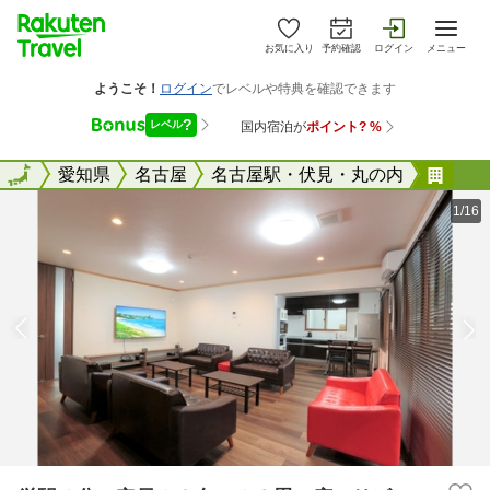
お気に入り
予約確認
ログイン
メニュー
全国
全国
愛知県
名古屋
名古屋駅・伏見・丸の内
栄駅
1/16