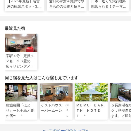
【2026年最新】名古
愛知の常滑＆瀬戸でや
日本一近くで飛行機を
屋の観光スポット34
きものの伝統と招き猫
眺められる！テーマパ
選と名物グルメ！家族
の世界へ。歩いて触れ
ークのような中部国際
で楽しめるレジャー施
て楽しむ開運旅
空港セントレア空港！
設や絶景スポットまで
最近見た宿
栄駅４分 定員１
２名 １６畳の
広々リビング／民
泊
同じ宿を見た人はこんな宿も見ています
島旅農園「ほと
ゲストハウス ペ
ＭＥＭＵ ＥＡＲ
５長期滞在
り」〜お手紙と農
ーパームーン ＾
ＴＨ ＨＯＴＥ
ク．格安自
の宿〜 ＾
Ｌ ＾
ます。／民
このページのトップへ