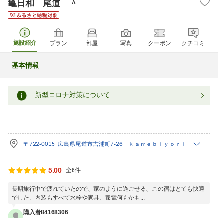
亀日和 尾道 ＾
施設紹介
プラン
部屋
写真
クーポン
クチコミ
基本情報
新型コロナ対策について
〒722-0015 広島県尾道市吉浦町7-26 ｋａｍｅｂｉｙｏｒｉ
5.00
全6件
長期旅行中で疲れていたので、家のように過ごせる、この宿はとても快適
でした。内装もすべて水栓や家具、家電何もかも...
購入者84168306