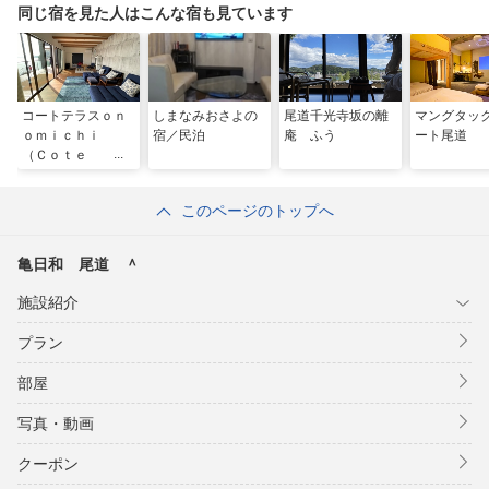
同じ宿を見た人はこんな宿も見ています
コートテラスｏｎ
しまなみおさよの
尾道千光寺坂の離
マングタッ
ｏｍｉｃｈｉ
宿／民泊
庵 ふう
ート尾道
（Ｃｏｔｅ ｔ
ｅｒｒａｓｓｅ
ｏｎｏｍｉｃｈ
このページのトップへ
ｉ ） ＾
亀日和 尾道 ＾
施設紹介
プラン
部屋
写真・動画
クーポン