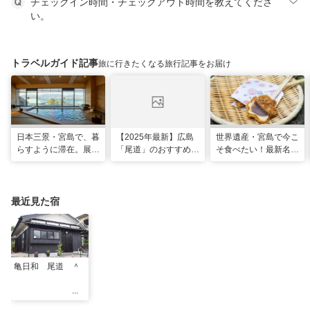
チェックイン時間・チェックアウト時間を教えてくださ
い。
トラベルガイド記事
旅に行きたくなる旅行記事をお届け
日本三景・宮島で、暮
【2025年最新】広島
世界遺産・宮島で今こ
らすように滞在。展望
「尾道」のおすすめ観
そ食べたい！最新名物
風呂の絶景に癒やされ
光スポット20選！現
グルメ＆観光スポット
る「ホテル宮島別荘」
地スタッフ厳選
最近見た宿
亀日和 尾道 ＾