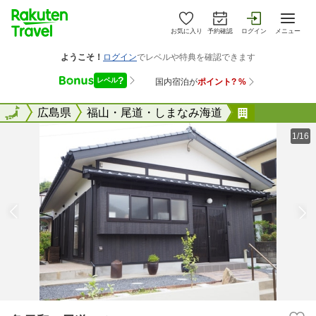
お気に入り
予約確認
ログイン
メニュー
全国
全国
広島県
福山・尾道・しまなみ海道
亀日和 尾
1/16