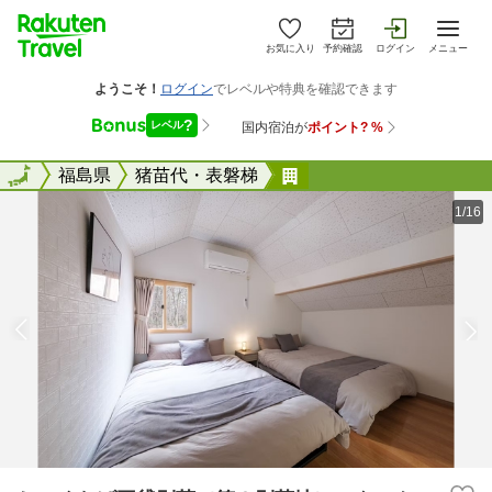
お気に入り
予約確認
ログイン
メニュー
全国
全国
福島県
猪苗代・表磐梯
しゃくなげ平貸別荘（
1/16