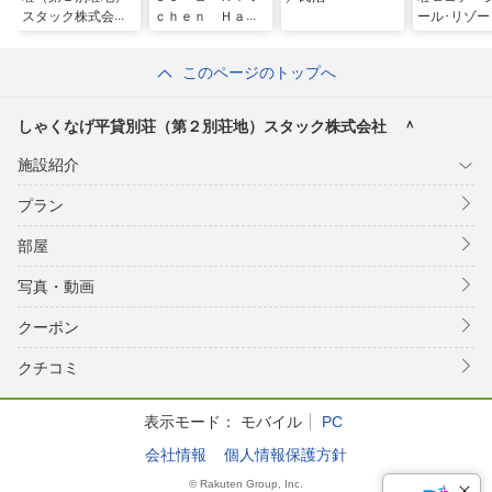
スタック株式会
ｃｈｅｎ Ｈａｃ
ール･リゾー
社 ＾
ｅ ＾
ービス
このページのトップへ
しゃくなげ平貸別荘（第２別荘地）スタック株式会社 ＾
施設紹介
プラン
部屋
写真・動画
クーポン
クチコミ
表示モード：
モバイル
PC
会社情報
個人情報保護方針
© Rakuten Group, Inc.