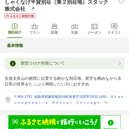
しゃくなげ平貸別荘（第２別荘地）スタック
株式会社 ＾
施設紹介
プラン
部屋
写真
クーポン
クチコミ
基本情報
新型コロナ対策について
安達太良山の南西に位置する静かな別荘地、星空を眺めながら非
日常の世界をたっぷり満喫したい方におすすめ
〒969-2752 福島県耶麻郡猪苗代町蚕養字沼尻甲2855-1660 Ｓｈａｋ
ｕｎａｇｅｄａｉｒａ Ｒｅｎｔａｌ Ｃｏｔｔａｇｅ