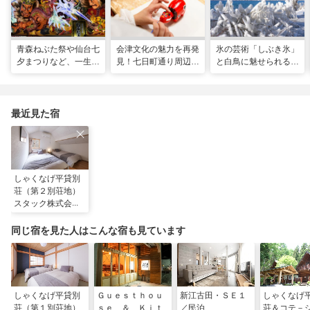
青森ねぶた祭や仙台七
会津文化の魅力を再発
氷の芸術「しぶき氷」
夕まつりなど、一生に
見！七日町通り周辺の
と白鳥に魅せられる！
一度は行きたい！東北
お散歩コース
冬の猪苗代湖ガイド。
の夏祭り
会津エリアのおすすめ
スポットも
最近見た宿
しゃくなげ平貸別
荘（第２別荘地）
スタック株式会
社 ＾
同じ宿を見た人はこんな宿も見ています
しゃくなげ平貸別
Ｇｕｅｓｔｈｏｕ
新江古田・ＳＥ１
しゃくなげ
荘（第１別荘地）
ｓｅ ＆ Ｋｉｔ
／民泊
荘＆コテ－