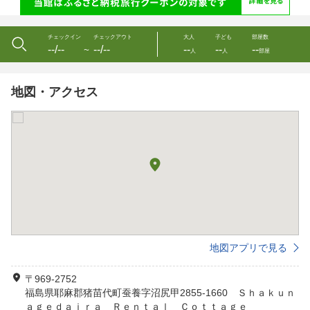
チェックイン
チェックアウト
大人
子ども
部屋数
--/--
--/--
--
--
--
〜
人
人
部屋
地図・アクセス
地図アプリで見る
〒969-2752
福島県耶麻郡猪苗代町蚕養字沼尻甲2855-1660 Ｓｈａｋｕｎ
ａｇｅｄａｉｒａ Ｒｅｎｔａｌ Ｃｏｔｔａｇｅ