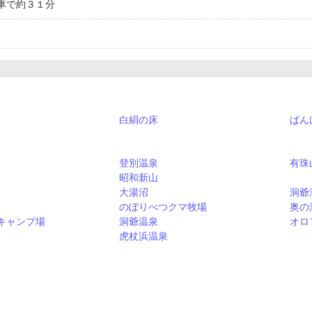
車で約３１分
白絹の床
ばん
登別温泉
有珠
昭和新山
大湯沼
洞爺
のぼりべつクマ牧場
奥の
キャンプ場
洞爺温泉
オロ
虎杖浜温泉