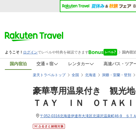
国内宿泊
交通＋宿
レンタカー
高速バス・ツア
楽天トラベルトップ
全国
北海道
洞爺・室蘭・登別
豪華専用温泉付き 観光
ＴＡＹ ＩＮ ＯＴＡＫＩ
〒052-0316北海道伊達市大滝区北湯沢温泉町46-9 Ｓ