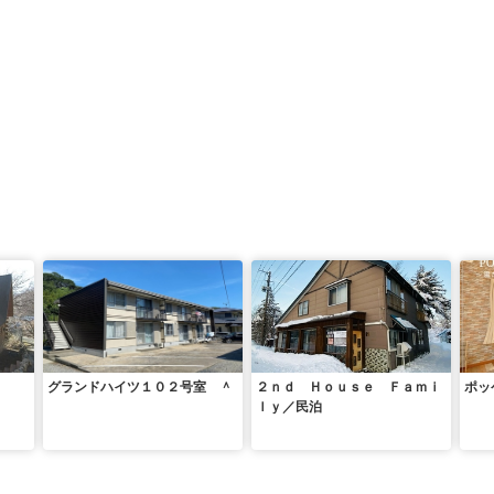
グランドハイツ１０２号室 ＾
２ｎｄ Ｈｏｕｓｅ Ｆａｍｉ
ポッ
ｌｙ／民泊