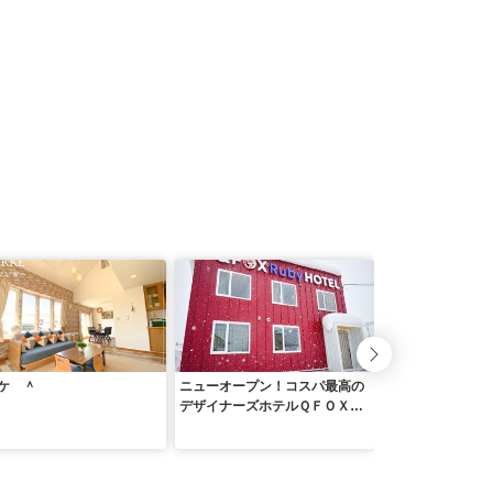
ケ ＾
ニューオープン！コスパ最高の
飛騨高山浮世絵Ｉ
デザイナーズホテルＱＦＯＸ
ｒｕｂｙ ＨＯＴＥＬ ＾