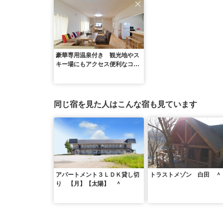
豪華専用温泉付き 観光地やス
キー場にもアクセス便利なコテ
ージ風ハウス ＳＴＡＹ Ｉ
Ｎ ＯＴＡＫＩ ＾
同じ宿を見た人はこんな宿も見ています
アパートメント３ＬＤＫ貸し切
トラストメゾン 白田 ＾
り 【月】【太陽】 ＾