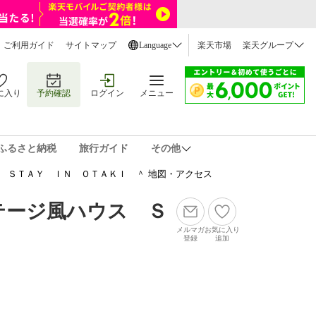
ご利用ガイド
サイトマップ
Language
楽天市場
楽天グループ
に入り
予約確認
ログイン
メニュー
ふるさと納税
旅行ガイド
その他
 ＳＴＡＹ ＩＮ ＯＴＡＫＩ ＾ 地図・アクセス
テージ風ハウス Ｓ
メルマガ
お気に入り
登録
追加