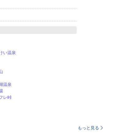
けい温泉
山
湖温泉
湯
フレ峠
もっと見る