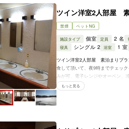
ツイン洋室2人部屋 
禁煙
ペットNG
個室
2 名
施設タイプ
定員
シングル 2
1 室
寝具
浴室
ツイン洋室2人部屋 素泊まりプ
食して頂いて、夜9時までテェッ
みが可、電子レンジやオーベン、
用可能すが、使用後の食器洗いは
トリプル 3人部屋 