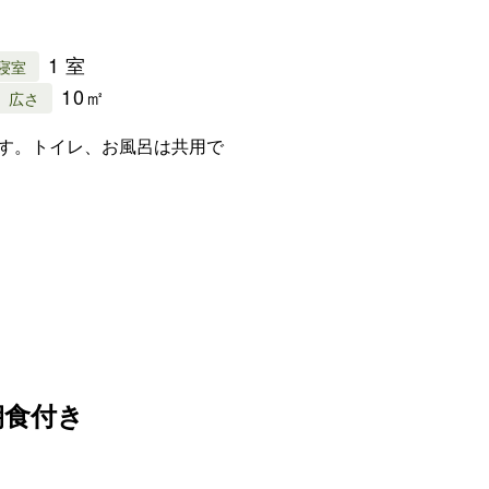
1 室
寝室
10㎡
広さ
です。トイレ、お風呂は共用で
朝食付き
1 室
寝室