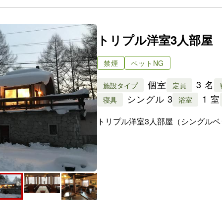
トリプル洋室3人部屋
禁煙
ペットNG
個室
3 名
施設タイプ
定員
シングル 3
1 室
寝具
浴室
トリプル洋室3人部屋（シングルベ