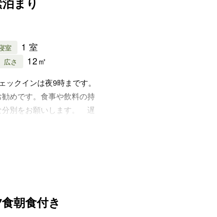
1 室
寝室
12㎡
広さ
ェックインは夜9時まです。
お勧めです。食事や飲料の持
な分別をお願いします。 遅
ます。
夕食朝食付き