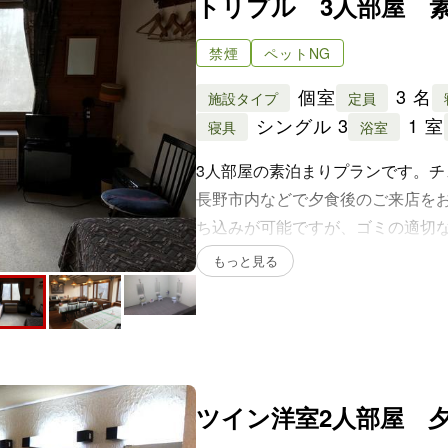
禁煙
ペットNG
個室
3 名
施設タイプ
定員
シングル 3
1 室
寝具
浴室
3人部屋の素泊まりプランです。チ
長野市内などで夕食後のご来店を
ち込みが可能ですが、ゴミの適切
くなる場合は、ご連絡をお願いし
ツイン洋室2人部屋 
禁煙
ペットNG