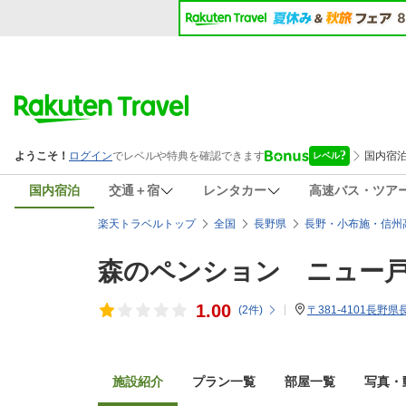
国内宿泊
交通＋宿
レンタカー
高速バス・ツア
楽天トラベルトップ
全国
長野県
長野・小布施・信州
森のペンション ニュー
1.00
(
2
件)
〒381-4101長野
施設紹介
プラン一覧
部屋一覧
写真・動