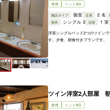
個室
2 名
施設タイプ
定員
シングル 2
1 室
寝具
浴室
洋室シングルベッド2つのツイン
す。夕食、朝食付きプランです。
ツイン洋室2人部屋 
禁煙
ペットNG
個室
2 名
施設タイプ
定員