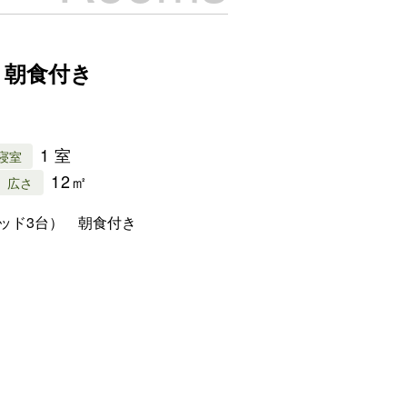
 朝食付き
1 室
寝室
12㎡
広さ
ッド3台） 朝食付き