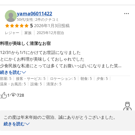
ープ、くだものもあってお腹いっぱいになりました。

お風呂の機能や周辺道路の音につきましては、ご不便おかけし大変
海に近く、ロケーションも良かったです。

申し訳ございません。いただいた貴重なご意見は真摯に受け止め、
yama06011422
国道すぐなので車と救急車の音が気になりました。

今後の施設改善およびご案内の工夫に活用し、より快適にお過ごし
50代
/
女性
|
2
件のクチコミ
5
2026年1月3日
投稿
いただける施設を実現できるようサービス向上に努めてまいりま
す。

レジャー
家族
2025年12月
宿泊
料理が美味しく清潔なお宿
是非、またお迎えできる日をスタッフ一同心よりお待ち申し上げて
12/31から1/1にかけてお世話になりました

おります。
とにかくお料理が美味しくておしゃれでした

ＭＡＫＡＩ ＫＡＭＯＧＡＷＡ ＲＥＳＯＲＴ
少食民族な私達にとっては多くてお腹いっぱいになりました笑

2026-01-04
朝食ではお雑煮まで頂けて嬉しかったです

続きを読む
|
|
|
|
|
海まで歩いてすぐなので初日の出を期待して早起きしましたが残念なが
部屋
:
5
接客・サービス
:
5
ロケーション
:
5
朝食
:
5
夕食
:
5
|
|
温泉・お風呂
:
5
設備
:
5
清潔さ
:
5
ら曇り☁️

お風呂も温泉♨️で足を痛めていた弟がだいぶ楽になった気がすると言っ
1
728
ていました

また泊まりたいって全員一致の感想です

スタッフの皆さんが優しいのも魅力です

この度は年末年始のご宿泊、誠にありがとうございました。

ありがとうございました
また、心温まるご感想をお寄せいただき、重ねて御礼申し上げま
続きを読む
す。
