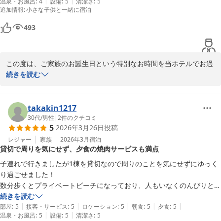
|
|
温泉・お風呂
:
4
設備
:
5
清潔さ
:
5
した（春先だったので）
2026-05-07
追加情報
:
小さな子供と一緒に宿泊
493
この度は、ご家族のお誕生日という特別なお時間を当ホテルでお過
ごしいただき誠に有難うございます。

続きを読む
また、ご満足いただけたとの温かいご感想を賜りましたこと重ねて
御礼申し上げます。

皆様の素敵な思い出のお役に立てましたら幸いでございます。

takakin1217
是非また自然豊かな環境を味わいにお越しいただけますことを心よ
30代
/
男性
|
2
件のクチコミ
5
2026年3月26日
投稿
りお待ちしております。
レジャー
家族
2026年3月
宿泊
ＭＡＫＡＩ ＫＡＭＯＧＡＷＡ ＲＥＳＯＲＴ
貸切で周りを気にせず、夕食の焼肉サービスも満点
2026-04-04
子連れで行きましたが1棟を貸切なので周りのことを気にせずにゆっく
り過ごせました！

数分歩くとプライベートビーチになっており、人もいなくのんびりと散
歩ができました！

続きを読む
|
|
|
|
|
そしてびっくりしたのが夕食です！！

部屋
:
5
接客・サービス
:
5
ロケーション
:
5
朝食
:
5
夕食
:
5
|
|
温泉・お風呂
:
5
設備
:
5
清潔さ
:
5
やっと食べ終わった！と思ったら焼肉が！！
