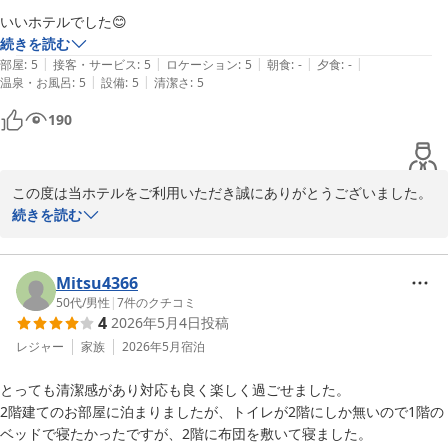
す。
いいホテルでした😊
続きを読む
ＭＡＫＡＩ ＫＡＭＯＧＡＷＡ ＲＥＳＯＲＴ
|
|
|
|
|
部屋
:
5
接客・サービス
:
5
ロケーション
:
5
朝食
:
-
夕食
:
-
2026-06-09
|
|
温泉・お風呂
:
5
設備
:
5
清潔さ
:
5
190
この度は当ホテルをご利用いただき誠にありがとうございました。

ご満足いただけましたご様子に加え、温かいお言葉を賜り大変幸甚
続きを読む
に存じます。

是非またお会いできる日を楽しみにしております。
Mitsu4366
ＭＡＫＡＩ ＫＡＭＯＧＡＷＡ ＲＥＳＯＲＴ
50代
/
男性
|
7
件のクチコミ
2026-07-13
4
2026年5月4日
投稿
レジャー
家族
2026年5月
宿泊
とっても清潔感があり対応も良く楽しく過ごせました。

2階建てのお部屋に泊まりましたが、トイレが2階にしか無いので1階の
ベッドで寝たかったですが、2階に布団を敷いて寝ました。