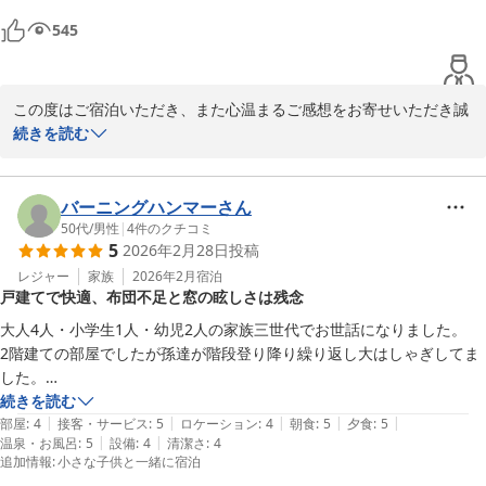
いと思います。
545
この度はご宿泊いただき、また心温まるご感想をお寄せいただき誠
にありがとうございます。

続きを読む
スタッフの対応やお食事、お部屋についてお褒めの言葉を頂戴し大
変嬉しく存じます。お子様達にもお楽しみいただけたとのこと、何
よりでございます。

バーニングハンマーさん
自販機につきましては貴重なご意見として今後の参考にさせていた
50代
/
男性
|
4
件のクチコミ
5
2026年2月28日
投稿
だきます。

是非また皆さまにお会いできることを、従業員一同心よりお待ちし
レジャー
家族
2026年2月
宿泊
戸建てで快適、布団不足と窓の眩しさは残念
ております。
大人4人・小学生1人・幼児2人の家族三世代でお世話になりました。

ＭＡＫＡＩ ＫＡＭＯＧＡＷＡ ＲＥＳＯＲＴ
2階建ての部屋でしたが孫達が階段登り降り繰り返し大はしゃぎしてま
2026-03-01
した。

戸建により他の方々に迷惑がかからないのはメリットでした。

続きを読む
|
|
|
|
|
ただ残念なのは2点あります。

部屋
:
4
接客・サービス
:
5
ロケーション
:
4
朝食
:
5
夕食
:
5
|
|
温泉・お風呂
:
5
設備
:
4
清潔さ
:
4
2階は布団を自分達でひく仕様でしたが、掛布団が1枚足りませんでし
追加情報
:
小さな子供と一緒に宿泊
た。
