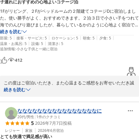
2026-07-22
子連れにおすすめの心地よいコテージ泊
1Fがリビング、２Fがベッドルームの２階建てコテージDに宿泊しまし
た。使い勝手がよく、おすすめできます。２泊３日で小さい子をつれて
海でのんびり遊びましたが、暮らしているかのように心地よく宿泊でき
ました。

続きを読む
|
|
|
|
|
お夕食は１泊目と２泊目で違うメニューでご用意くださり、これも感激
部屋
:
5
接客・サービス
:
5
ロケーション
:
5
朝食
:
5
夕食
:
5
|
|
温泉・お風呂
:
5
設備
:
5
清潔さ
:
5
しました。最初から最後までどのスタッフの方もホスピタリティいっぱ
追加情報
:
小さな子供と一緒に宿泊
いで、子どもも安心して楽しく過ごせたようです。また今回はご主人が
家族の誕生日ケーキを手配してくださり、素敵な誕生祝いにすることが
412
できました。本当にありがとうございました、またぜひ宿泊させていた
だきたいと思います。とても思い出に残る旅行になりました。
この度はご宿泊いただき、また心温まるご感想をお寄せいただき誠
にありがとうございます。

続きを読む
コテージやお食事、スタッフの対応にご満足いただけたとの言葉を
大変嬉しく拝見いたしました。

ななななななななななななななななに
また大切なお誕生日のお祝いのお手伝いができましたことを光栄に
20代
/
男性
|
1
件のクチコミ
5
2026年7月7日
投稿
存じます。

レジャー
家族
2026年6月
宿泊
とても快適で満足感が高い
是非またお会いできる日を、スタッフ一同心よりお待ちしておりま