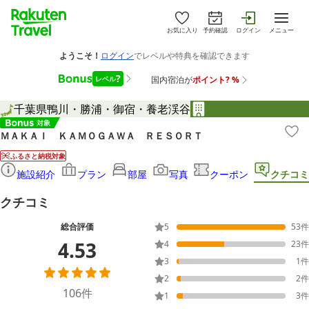
お気に入り
予約確認
ログイン
メニュー
千葉県
鴨川・勝浦・御宿・養老渓谷
ＭＡＫＡＩ ＫＡＭＯＧＡＷＡ ＲＥＳＯＲＴ
ふるさと納税対象
施設紹介
プラン
部屋
写真
クーポン
クチコミ
クチコミ
総合評価
5
53
件
4.53
4
23
件
3
1
件
2
2
件
106
件
1
3
件