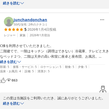
海までの散策や日の出、南国らしい雰囲気にお食事や浴槽まで、お
続きを読む
楽しみいただけたとのこと大変嬉しく拝見いたしました。

また季節を変えてゆったりした時間をお過ごしにいらしていたけま
すと幸甚です。

junchandonchan
再びお迎えできる日を従業員一同心よりお待ちしております。
50代
/
女性
|
2
件のクチコミ
5
2026年1月4日
投稿
ＭＡＫＡＩ ＫＡＭＯＧＡＷＡ ＲＥＳＯＲＴ
レジャー
家族
2026年1月
宿泊
2025-12-20
C棟を利用させていただきました。

二階建てで、一階はキッチン（調理はできない）冷蔵庫、テレビと大き
なベッド２つ、二階は天井の高い和室に座卓と座布団、お風呂。

布団はセルフで敷くタイプ。

続きを読む
|
|
|
|
|
お風呂は金属製？の湯船にお湯をはって使用。好きな温度に設定できる
部屋
:
5
接客・サービス
:
5
ロケーション
:
5
朝食
:
5
夕食
:
5
|
|
温泉・お風呂
:
4
設備
:
5
清潔さ
:
5
のはありがたいけど追い焚き機能がなくてすぐ入らなくてはならないの
がちょっとだけ不便。

863
とても清潔で気持ちよく過ごさせていただきました。

食事はレストランで夕食、朝食。

ちょっとしたわがままにも快く対応していただき感謝です。箱膳だけで
この度は当施設をご利用いただき、誠にありがとうございました。

は物足りないんじゃないかと思っていましたが、それぞれにとても美味
お部屋の造りやロケーション・清潔さ・お食事につきましてご満足
続きを読む
しく凝っていて十分満腹。と思ったら国産牛の焼肉と野菜、ごはんにス
いただけたとのお言葉を頂戴し、大変嬉しく拝読いたしました。
