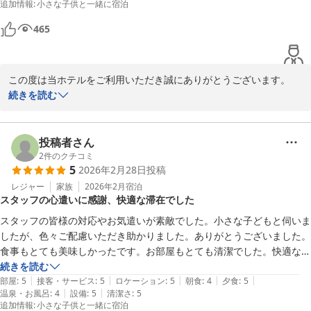
追加情報
:
小さな子供と一緒に宿泊
なんてサービス満点！

またお邪魔したいです！！
465
この度は当ホテルをご利用いただき誠にありがとうございます。

お食事に施設・周辺の環境までご満足いただけたとのこと大変嬉し
続きを読む
く存じます。また、大変温かいご感想をお寄せいただき心より感謝
申し上げます。

是非またお会いできることを従業員一同心よりお待ちしておりま
投稿者さん
す。
2
件のクチコミ
5
2026年2月28日
投稿
ＭＡＫＡＩ ＫＡＭＯＧＡＷＡ ＲＥＳＯＲＴ
レジャー
家族
2026年2月
宿泊
2026-03-31
スタッフの心遣いに感謝、快適な滞在でした
スタッフの皆様の対応やお気遣いが素敵でした。小さな子どもと伺いま
したが、色々ご配慮いただき助かりました。ありがとうございました。
食事もとても美味しかったです。お部屋もとても清潔でした。快適な滞
在となりました。子どもたちも楽しんでおりました。強いて言えば、す
続きを読む
|
|
|
|
|
ぐ近くにスーパーがあるとは言え、あまり買い込んで行かなかったの
部屋
:
5
接客・サービス
:
5
ロケーション
:
5
朝食
:
4
夕食
:
5
|
|
温泉・お風呂
:
4
設備
:
5
清潔さ
:
5
で、敷地内に自販機でもあれば嬉しいなと思いました。また是非伺いた
追加情報
:
小さな子供と一緒に宿泊