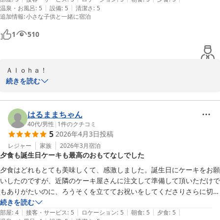
|
|
温泉・お風呂
:
5
設備
:
5
清潔さ
:
5
お食事はどれも温かさやお味がちょうどよく、とても美味しかったで
追加情報
:
小さな子供と一緒に宿泊
す。大皿で出てきた金目鯛の煮付けは子どもも美味しい！と喜んでいま
した。

1
510
部屋風呂は味気ないかなと内心思っていましたが、好きなタイミングに
1人で温泉を楽しめるって最高なんですね。深い浴槽にゆっくり浸かっ
てすっかり癒されました。

Ａｌｏｈａ！

今度は夏に伺いたいと思います。ありがとうございました。
この度はマカイ鴨川リゾートをご利用いただき誠にありがとうござ
続きを読む
いました。

お食事とお部屋の温泉もご満足いただけたとのこと大変嬉しく存じ
はるままちゃん
ます。

40代
/
男性
|
1
件のクチコミ
5
2026年4月3日
投稿
また心温まるご感想をお寄せいただき、スタッフ一同大変励みにな
ります。

レジャー
家族
2026年3月
宿泊
夕食も誕生日ケーキも最高のおもてなしでした
夏にまたお会いできるのを楽しみにしております。

夕食はどれもとても美味しくて、感激しました。誕生日にケーキをお願
いしたのですが、近隣のケーキ屋さんに注文して準備して頂いただけで
Ｍａｈａｌｏ　Ｎｕｉ　Ｌｏａ

もありがたいのに、ろうそくを立ててお祝いをしてくださりさらに切り
分けて盛り付けまで…本当にお心遣いに感謝でした。

続きを読む
|
|
|
|
|
ロケーションも海まで徒歩2分位で、貝殻やシーグラス探しが楽しめま
部屋
:
4
接客・サービス
:
5
ロケーション
:
5
朝食
:
5
夕食
:
5
ＭＡＫＡＩ ＫＡＭＯＧＡＷＡ ＲＥＳＯＲＴ