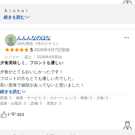
Ａｌｏｈａ！

この度はマカイ鴨川リゾートにお帰りいただき、誠にありがとうご
続きを読む
ざいました。

マカイ鴨川リゾートすぐ目の前のプライベート感あふれるビーチ
んんんなのはな
と、お食事と温泉もご満喫されたと伺い大変嬉しく存じます。

20代
/
男性
|
1
件のクチコミ
5
2026年4月7日
投稿
また次回お会いできるのをスタッフ一同楽しみにしております。

レジャー
恋人
2026年4月
宿泊
夕食美味しく、フロントも優しい
Ｍａｈａｌｏ　Ｎｕｉ　Ｌｏａ
夕食がとてもおいしかったです！

フロントの方もとても優しい方でした。

ＭＡＫＡＩ ＫＡＭＯＧＡＷＡ ＲＥＳＯＲＴ
良い意味で値段があってないと思いました！
2026-05-07
続きを読む
|
|
|
|
|
部屋
:
5
接客・サービス
:
5
ロケーション
:
5
朝食
:
5
夕食
:
5
|
|
温泉・お風呂
:
5
設備
:
5
清潔さ
:
5
1
363