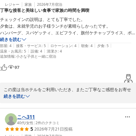
是非またお会いできる日を、スタッフ一同心よりお待ちしておりま
レジャー
家族
2026年7月
宿泊
丁寧な接客と美味しい食事で家族の時間を満喫
す。
チェックインの説明は、とても丁寧でした。

ＭＡＫＡＩ ＫＡＭＯＧＡＷＡ ＲＥＳＯＲＴ
夕食は、未就学児のお子様ランチが素晴らしかったです。

2026-06-18
ハンバーグ、スパゲッティ、エビフライ、旗付ケチャップライス、ポテ
トフライ、サラダなどがワンプレートに綺麗に盛り付けられていて、子
続きを読む
|
|
|
|
|
どもが嬉しそうだったし何より良く食べてくれました。

部屋
:
4
接客・サービス
:
5
ロケーション
:
4
朝食
:
4
夕食
:
5
|
|
温泉・お風呂
:
5
設備
:
4
清潔さ
:
4
大人も6枡の弁当箱にお刺身、鮑、エビチリ、ビーフシチュー、テリー
追加情報
:
小さな子供と一緒に宿泊
ヌ？、サラダとメインで焼肉があり多国籍でした。どれも美味しかった
です。

97
アルコール飲料は、かなり良心的な価格で気兼ねなく飲んでしまいまし
た。

この度は当ホテルをご利用いただき、またご丁寧なご感想をお寄せ
お部屋は、一階と二階に大きなベッドがあり

いただき誠にありがとうございました。

続きを読む
子どもは嬉しそうに両方を行ったり来たりしてました。

お食事やお部屋、プライベート感のあるビーチでご家族皆様にゆっ
椅子はあるけど、テーブルがないのは少し寛ぎづらかったです。

くりとお過ごしいただけたご様子を大変嬉しく拝見いたしました。

冷蔵庫は、一人暮らしサイズのものがあり、近くのスーパーでクラフト
また、各種室内設備や虫対策に関する貴重なご意見を賜り誠にあり
こへ311
ビールなども買えたので沢山入れられて良かったです。

がとうございます。今後のより良い施設づくりの参考とさせていた
40代
/
女性
|
2
件のクチコミ
栓抜きあったら尚良かったです。

5
2026年7月21日
投稿
だきます。

お風呂もとても良かったです。アメニティがポーラなのもかなり良かっ