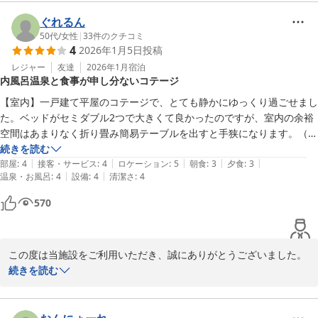
お料理や朝食のお雑煮をお楽しみいただけたとのこと、大変嬉しく
拝読いたしました。初日の出はあいにくのお天気で残念ではござい
ぐれるん
ましたが、温泉ではお身体が少しでも楽になられたとのこと、何よ
50代
/
女性
|
33
件のクチコミ
4
2026年1月5日
投稿
りでございます。

「また泊まりたい」とのお言葉、そしてスタッフへの温かいお心遣
レジャー
友達
2026年1月
宿泊
内風呂温泉と食事が申し分ないコテージ
いに心より感謝申し上げます。

【室内】一戸建て平屋のコテージで、とても静かにゆっくり過ごせまし
また皆さまでお越しいただけますことを、スタッフ一同心よりお待
た。ベッドがセミダブル2つで大きくて良かったのですが、室内の余裕
ち申し上げております。
空間はあまりなく折り畳み簡易テーブルを出すと手狭になります。（ビ
ジネスホテルみたいな感じです）トイレと風呂は完全別で、風呂のお湯
続きを読む
ＭＡＫＡＩ ＫＡＭＯＧＡＷＡ ＲＥＳＯＲＴ
|
|
|
|
|
が温泉はとても良かったです。お湯はすごく柔らかく少しトロッとした
部屋
:
4
接客・サービス
:
4
ロケーション
:
5
朝食
:
3
夕食
:
3
2026-01-03
|
|
温泉・お風呂
:
4
設備
:
4
清潔さ
:
4
触感でゆっくりと好きな時に入る事ができました。

【食事】夕朝食つきで、夕食は楽天画像通りの幕の内＋焼肉でしたが、
570
どれもとても美味しかったですが、特に好みだったのはタンシチュー・
アワビステーキ・焼肉が気に入りました。よくあるホテル夕食に比べる
と少な目に思えますが、満足感ある夕食でした。　朝食はアメリカンブ
この度は当施設をご利用いただき、誠にありがとうございました。

レックファスト的でワンプレート＋パン類でしたが、パンお代わりもで
客室や温泉・お食事に至るまで詳しくご感想をお寄せいただき、重
続きを読む
きてこちらも満足感ある美味しい朝食でした。

ねて御礼申し上げます。

【総合てき・・・】機会ありましたらまた泊まりたい宿になりました。
静かな環境の中でゆっくりお過ごしいただけたとのこと、また内風
呂温泉の泉質にご満足いただけたようで大変嬉しく拝読いたしまし