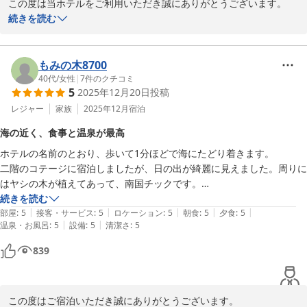
この度は当ホテルをご利用いただき誠にありがとうございます。

ご満足いただけたとのこと大変嬉しく存じます。また、温かいお言
続きを読む
葉を賜り厚く御礼申し上げます。

またお会いできる日を従業員一同心よりお待ちしております。
もみの木8700
ＭＡＫＡＩ ＫＡＭＯＧＡＷＡ ＲＥＳＯＲＴ
40代
/
女性
|
7
件のクチコミ
2026-04-11
5
2025年12月20日
投稿
レジャー
家族
2025年12月
宿泊
海の近く、食事と温泉が最高
ホテルの名前のとおり、歩いて1分ほどで海にたどり着きます。

二階のコテージに宿泊しましたが、日の出が綺麗に見えました。周りに
はヤシの木が植えてあって、南国チックです。

食事はボリュームもあり、綺麗に盛り付けもされており、見た目と味の
続きを読む
|
|
|
|
|
バランスが素晴らしかったです。

部屋
:
5
接客・サービス
:
5
ロケーション
:
5
朝食
:
5
夕食
:
5
|
|
温泉・お風呂
:
5
設備
:
5
清潔さ
:
5
お部屋も温泉が引き込まれていて、信楽焼の浴槽でゆっくり入浴出来ま
した。

839
ホテルの方も笑顔で対応されており、また泊まりに来たいホテルでし
この度はご宿泊いただき誠にありがとうございます。
