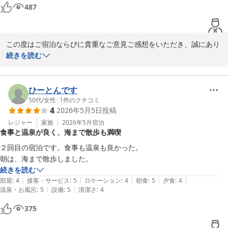
道路側の小窓は明け方になると眩しかったのでカーテンのようなものが
487
あった方がよいです。

それ以外は非常よかったのでリピートしたいと思ってます。

チェックアウト後に家族写真撮っていただきありがとうございました。

この度はご宿泊ならびに貴重なご意見ご感想をいただき、誠にあり
非常に良い思い出となりました。
がとうございます。

続きを読む
戸建てならではの快適さを感じていただけたとのこと大変嬉しく存
じます。一方で、掛布団の不足や小窓の眩しさにつきましてはご不
ひーとんです
便をおかけし大変申し訳ございません。心よりお詫び申し上げま
50代
/
女性
|
1
件のクチコミ
4
2026年5月5日
投稿
す。

お寄せ頂いたご意見を踏まえ、早急な改善を行い今後より良い滞在
レジャー
家族
2026年5月
宿泊
食事と温泉が良く、海まで散歩も満喫
をご提供できるよう努めてまいります。

また皆さまにお会いできますことを心よりお待ちしております。
２回目の宿泊です。食事も温泉も良かった。

朝は、海まで散歩しました。
ＭＡＫＡＩ ＫＡＭＯＧＡＷＡ ＲＥＳＯＲＴ
続きを読む
2026-02-28
|
|
|
|
|
部屋
:
4
接客・サービス
:
5
ロケーション
:
4
朝食
:
5
夕食
:
4
|
|
温泉・お風呂
:
5
設備
:
5
清潔さ
:
4
375