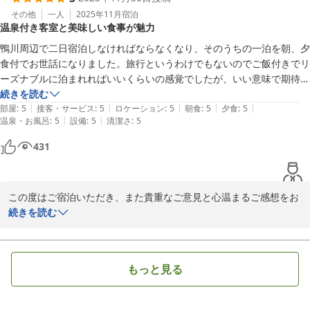
この度は誠にありがとうございました。
しれません。

その他
一人
2025年11月
宿泊
ＭＡＫＡＩ ＫＡＭＯＧＡＷＡ ＲＥＳＯＲＴ
温泉付き客室と美味しい食事が魅力
今後、より一層皆様にご満足いただける滞在をご提供できるよう、
総評としては大変素晴らしかったです。再訪ありです。

2026-01-02
ご意見に関する改善を含め精進してまいる所存です。

鴨川周辺で二日宿泊しなければならなくなり、そのうちの一泊を朝、夕
食付でお世話になりました。旅行というわけでもないのでご飯付きでリ
追伸、上着を忘れてしまい着払いでの配送を依頼した所、翌日の午前に
またご家族皆さまでお越しいただける日を、従業員一同心よりお待
ーズナブルに泊まれればいいくらいの感覚でしたが、いい意味で期待を
は宅急便で届けていただきました（東京）。素早い対応ありがとうござ
ち申し上げております。
裏切ってくれました。部屋は温泉付きで、何より綺麗に保たれている印
続きを読む
いました。また申し訳ありませんでした。
|
|
|
|
|
象、夕食は食べきれないくらいで、お肉も美味しかった。敢えて言うな
部屋
:
5
接客・サービス
:
5
ロケーション
:
5
朝食
:
5
夕食
:
5
ＭＡＫＡＩ ＫＡＭＯＧＡＷＡ ＲＥＳＯＲＴ
|
|
温泉・お風呂
:
5
設備
:
5
清潔さ
:
5
らあわびが熱々だと嬉しかったです。機会があればまた利用させてもら
2025-12-31
います。
431
この度はご宿泊いただき、また貴重なご意見と心温まるご感想をお
寄せ下さり誠にありがとうございます。

続きを読む
今後よりご期待以上のサービスを常にご提供できるよう努めてまい
ります。

是非、またお会いできることをスタッフ一同心よりお待ちしており
もっと見る
ます。
ＭＡＫＡＩ ＫＡＭＯＧＡＷＡ ＲＥＳＯＲＴ