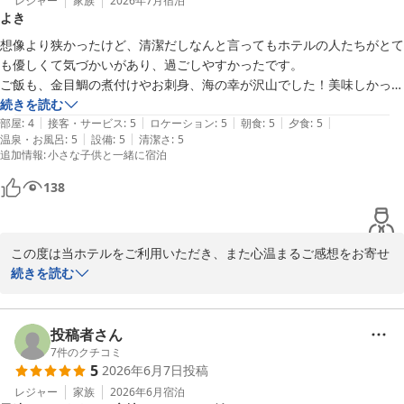
是非またご家族皆様にお会いできます日を、スタッフ一同心よりお
レジャー
家族
2026年7月
宿泊
たです。

よき
待ちしております。
小さい蜘蛛との遭遇率が高いのは致し方ないのかも知れませんが、サイ
想像より狭かったけど、清潔だしなんと言ってもホテルの人たちがとて
ＭＡＫＡＩ ＫＡＭＯＧＡＷＡ ＲＥＳＯＲＴ
ズアップしてしまったら耐えられないので、次伺うとしたら、虫ブロッ
も優しくて気づかいがあり、過ごしやすかったです。

クを持参すると思います。

2026-07-29
ご飯も、金目鯛の煮付けやお刺身、海の幸が沢山でした！美味しかった
プライベートビーチは、本当に人が少なく他の宿泊者とも会うことな
けど、ちょっと量が多くて食べきれなくて後悔…

続きを読む
し。

|
|
|
|
|
海までも数分で付き、人が少ない遠浅の海でゆっくり砂遊びできまし
部屋
:
4
接客・サービス
:
5
ロケーション
:
5
朝食
:
5
夕食
:
5
海行くことを考えると、水着などを干せる場所が室内に欲しかった。

|
|
温泉・お風呂
:
5
設備
:
5
清潔さ
:
5
た。

お風呂場に棒一本伸ばせれば…。

追加情報
:
小さな子供と一緒に宿泊
子どもも大喜びで、帰りたくない！ここに住む！と言っていました。

お店も近くにあるし、海で洋服を汚してもしまむらですぐ買えます笑
138
全体的に人が少なくて、ゆっくり家族の時間を過ごすことが出来まし
た。

この度は当ホテルをご利用いただき、また心温まるご感想をお寄せ
いただき誠にありがとうございます。快適にお過ごしいただけたと
続きを読む
のこと何よりでございます。

お料理の量につきましては貴重なご意見として今後の参考にさせて
いただきます。

投稿者さん
再びお会いできます日を心よりお待ちしております。
7
件のクチコミ
5
2026年6月7日
投稿
ＭＡＫＡＩ ＫＡＭＯＧＡＷＡ ＲＥＳＯＲＴ
レジャー
家族
2026年6月
宿泊