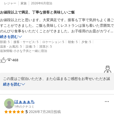
レジャー
家族
2026年6月
宿泊
お値段以上で満足、丁寧な接客と美味しいご飯
お値段以上だと思います。大変満足です。接客も丁寧で気持ちよく過ご
すことができました。ご飯も美味しくレストランは落ち着いた雰囲気で
のんびり食事をいただくことができました。お子様用のお皿がカワイイ
陶器製のお皿だったので割ってしまわないかドキドキしました。
続きを読む
|
|
|
|
|
部屋
:
5
接客・サービス
:
5
ロケーション
:
5
朝食
:
5
夕食
:
5
|
|
温泉・お風呂
:
5
設備
:
5
清潔さ
:
5
追加情報
:
小さな子供と一緒に宿泊
468
この度はご宿泊いただき、また心温まるご感想をお寄せいただき誠
にありがとうございます。

続きを読む
お子様用のお皿に関しまして貴重なご意見有難うございます。今
後、よりごゆっくりご満足いただける施設となるよう努めてまいり
はぁぁぁち
ます。

1
件のクチコミ
5
2026年7月28日
投稿