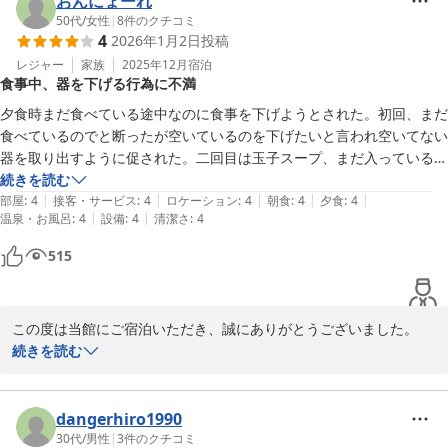
おんにょーれ
た。

50代
/
女性
|
8
件のクチコミ
4
2026年1月2日
投稿
一方、客室スペースにつきましてのご意見は、今後の改善の参考と
させていただきます。

レジャー
家族
2025年12月
宿泊
食事中、器を下げる行為に不満
お食事につきましても、夕食・朝食ともにお楽しみいただけたご様
子で安心いたしました。

夕食時まだ食べている途中なのに食事を下げようとされた。初回、まだ
「また泊まりたい宿」とのお言葉を励みに、今後もより快適な滞在
食べているのでと断ったが空いているのを下げたいと言われ空いてない
をご提供できるよう努めてまいります。

器を取り出すように促された。二回目は玉子スープ、まだ入っているの
にご飯を食べている最中に下げられた。

続きを読む
またのお越しを、スタッフ一同心よりお待ち申し上げております。
|
|
|
|
|
朝食で一人分だけフルーツのうちのキウイがのっていなかった。パンな
部屋
:
4
接客・サービス
:
4
ロケーション
:
4
朝食
:
4
夕食
:
4
|
|
温泉・お風呂
:
4
設備
:
4
清潔さ
:
4
どを食べ始めて気づいたが申告しなかった。ジャムを塗るのがついてい
ＭＡＫＡＩ ＫＡＭＯＧＡＷＡ ＲＥＳＯＲＴ
ないのは申告した。おぞうには味が濃かった。

515
2026-01-05
部屋の浴槽の温度調節がよくわからずぬるかった。操作しつづけてなん
とか適温にすることができた。

チェックイン時にサインする誓約書がずっと気になっていた。こういう
この度は当館にご宿泊いただき、誠にありがとうございました。

ところに泊まるのが初めてだったのでこういうものなのかもと思うよう
また、ご滞在中の貴重なご意見をお寄せいただき、心より御礼申し
続きを読む
にした。

上げます。

駅までの送迎がありがたかった。
お食事の際、まだお召し上がり途中にもかかわらずお下げしてしま
った件につきましては、配慮に欠ける対応となり、大変申し訳ござ
dangerhiro1990
いませんでした。お客様のお食事のご様子を十分に確認すべきとこ
30代
/
男性
|
3
件のクチコミ