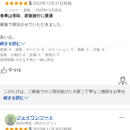
5
2025年12月31日
投稿
ろ、行き届いておらず、深くお詫び申し上げます。今後同様の事が
起こらぬよう改善に努めてまいります。

レジャー
家族
2025年12月
宿泊
食事は美味、家族旅行に最適
また、朝食のフルーツやジャムの件につきましてもご不便をおかけ
し申し訳ございませんでした。お客様にお気づきいただく前にご案
家族で宿泊させていただきました。

内・対応すべき点であり、今後の提供体制の改善に活かしてまいり
ます。

良い点

浴槽の温度調節につきましても、大変ご不便をおかけいたしまし
ロケーションが良い。温泉もある。食事も豪華（大満足）。設備も清潔
続きを読む
た。操作方法のご案内が不足しており重ねてお詫び申し上げます。

|
|
|
|
|
感がありスタッフも丁寧。全部良かったです。

部屋
:
4
接客・サービス
:
4
ロケーション
:
5
朝食
:
3
夕食
:
4
チェックイン時の書類につきましては、ご不安な気持ちを抱かせて
|
|
温泉・お風呂
:
4
設備
:
5
清潔さ
:
5
追加情報
:
小さな子供と一緒に宿泊
しまい心苦しく存じます。初めてご利用されるお客様にも安心して
気になる点

お過ごしいただけるよう、より丁寧なご説明を心がけてまいりま
道路側の窓が窓ガラスだけなので、ヘッドライトか気になる。

516
す。

朝食内容や浴槽の温度調節、チェックイン時のご案内につきまして
8歳と2歳がいましたが、夕食は8歳は大人メニュー、2歳はキッズプレ
も、ご不便やご不安をおかけし、重ねてお詫び申し上げます。

ート（ファミレスの1.5倍のボリューム）

このたびは、ご家族でのご宿泊並びに大変ご丁寧なご感想をお寄せ
味は大満足だったのですが8歳には少々多く、またエビチリの辛さやわ
いただき誠にありがとうございます。

続きを読む
今回頂戴したご意見を真摯に受け止め、より快適で心地よい滞在を
さび付きのお刺身などご注意されたほうが良いかもしれません。

ご家族様で快適にお過ごしいただけましたご様子に、何より安堵し
ご提供できるようサービス向上に努めてまいります。

なお朝食は2歳も大人メニューでした。

ております。

また機会がございましたら、ぜひ当館をご利用いただけましたら幸
一方で、施設環境に関するご指摘及びお子様のお食事内容につきま
ジェイワンツート
いです。

これだけははっきりお伝えしまずが、食事は大変美味しかったです。た
して、配慮が十分でなかった点につき、心よりお詫び申し上げま
60代
/
男性
|
2
件のクチコミ
だ大人向けだったかな？と。気になる人は予約前に伝えるのがよいかも
5
2025年11月30日
投稿
す。
