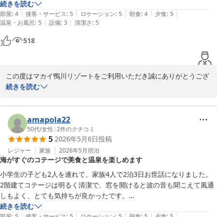
続きを読む
|
|
|
|
|
部屋
:
4
接客・サービス
:
5
ロケーション
:
5
朝食
:
4
夕食
:
5
|
|
温泉・お風呂
:
5
設備
:
3
清潔さ
:
5
518
この度はマカイ鴨川リゾートをご利用いただき誠にありがとうござ
いました。

続きを読む
ご満足いただけたとのこと大変嬉しく存じます。また、温かいお言
葉を賜り厚く御礼申し上げます。

是非またお会いできることを従業員一同心よりお待ちしておりま
amapola22
す。
50代
/
女性
|
2
件のクチコミ
5
2026年5月6日
投稿
ＭＡＫＡＩ ＫＡＭＯＧＡＷＡ ＲＥＳＯＲＴ
レジャー
家族
2026年5月
宿泊
2026-05-25
海がすぐのコテージで美食と温泉を楽しめます
小学生の子ども2人を連れて、家族4人で2泊3日お世話になりました。

2階建てコテージは明るく清潔で、窓を開けると波の音も聞こえて風通
しもよく、とても気持ちが良かったです。

私の確認不足で部屋着を忘れたものの、ご主人にご相談したら、作務衣
続きを読む
|
|
|
|
|
をご準備くださいました。ありがとうございます。

部屋
:
5
接客・サービス
:
5
ロケーション
:
5
朝食
:
5
夕食
:
5