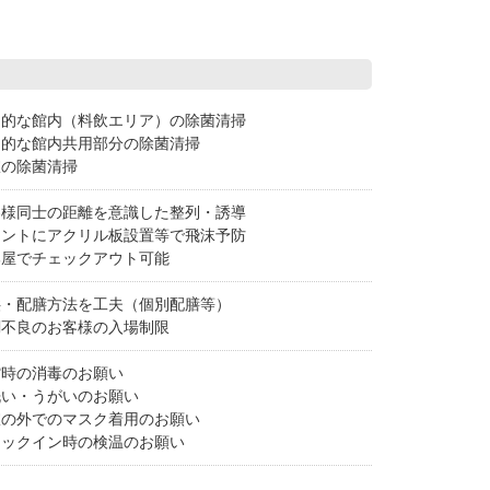
期的な館内（料飲エリア）の除菌清掃
期的な館内共用部分の除菌清掃
室の除菌清掃
客様同士の距離を意識した整列・誘導
ロントにアクリル板設置等で飛沫予防
部屋でチェックアウト可能
供・配膳方法を工夫（個別配膳等）
調不良のお客様の入場制限
館時の消毒のお願い
洗い・うがいのお願い
室の外でのマスク着用のお願い
ェックイン時の検温のお願い