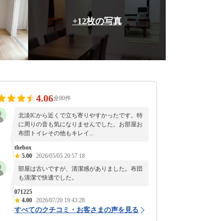
+12枚の写真
4.06
全80件
北淡ICから近くで立ち寄りやすかったです。特
に周りの音も気になりませんでした。お部屋お
布団トイレその他もキレイ...
thebox
5.00
2026/05/05 20:57:18
部屋は古いですが、清潔感がありました。布団
も清潔で快適でした。
071225
4.00
2026/07/20 19:43:28
すべてのクチコミ・お客さまの声を見る