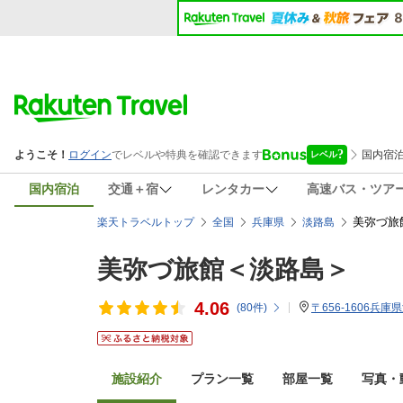
国内宿泊
交通＋宿
レンタカー
高速バス・ツア
美弥づ旅
楽天トラベルトップ
全国
兵庫県
淡路島
美弥づ旅館＜淡路島＞
4.06
(
80
件)
〒656-1606兵庫
施設紹介
プラン一覧
部屋一覧
写真・動