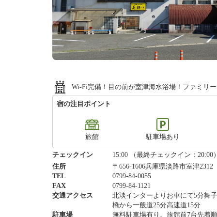
Wi-Fi完備！目の前が室津海水浴場！ファミ
宿の注目ポイント
旅館
駐車場あり
チェックイン
15:00 （最終チェックイン：20:00
住所
〒656-1606兵庫県淡路市室津2312
TEL
0799-84-0055
FAX
0799-84-1121
交通アクセス
北淡インターよりお車にて5分舞
橋から一般道25分高速道15分
駐車場
無料駐車場有り。旅館前7台先着順