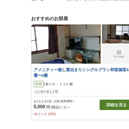
おすすめのお部屋
アメニティー無し素泊まりシングルプラン和室個室4.
畳〜6畳
和室
1名
バス・トイレ無
インターネット可
お1人さま1泊（1名1室利用時）
詳細を見る
5,000
円
(税込)／人～
ポイント (1%)