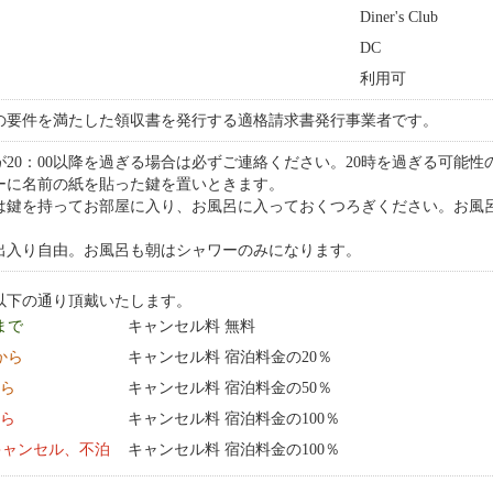
Diner's Club
DC
利用可
の要件を満たした領収書を発行する適格請求書発行事業者です。
が20：00以降を過ぎる場合は必ずご連絡ください。20時を過ぎる可能
ーに名前の紙を貼った鍵を置いときます。
方は鍵を持ってお部屋に入り、お風呂に入っておくつろぎください。お風
出入り自由。お風呂も朝はシャワーのみになります。
以下の通り頂戴いたします。
 まで
キャンセル料 無料
0:00 から
キャンセル料 宿泊料金の20％
から
キャンセル料 宿泊料金の50％
から
キャンセル料 宿泊料金の100％
キャンセル、不泊
キャンセル料 宿泊料金の100％