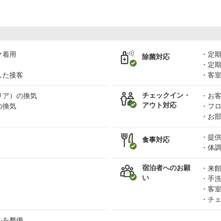
ク着用
定
除菌対応
定
した接客
客
チェックイン・
リア）の換気
お
アウト対応
の換気
フ
お
提
食事対応
体
宿泊者へのお願
来
い
手
客
チ
ルを整備