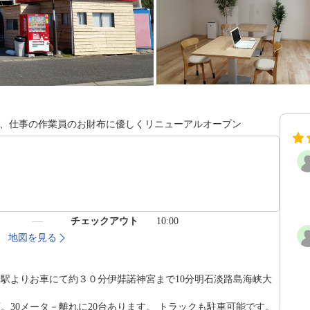
リー、仕事の作業員のお財布に優しくリニューアルオープン
）
チェックアウト
10:00
地図を見る
子駅よりお車にて約３０分伊弉諾神宮まで10分明石淡路島海峡大
。30メータ－離れに20台あります。 トラックも駐車可能です。