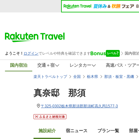
国内宿泊
交通＋宿
レンタカー
高速バス・ツア
楽天トラベルトップ
全国
栃木県
那須・板室・黒磯
真奈邸 那須
〒325-0302栃木県那須郡那須町高久丙1577-3
施設紹介
宿ニュース
プラン一覧
部屋