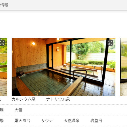
細情報
泉
カルシウム泉
ナトリウム泉
病
火傷
場
露天風呂
サウナ
天然温泉
岩盤浴