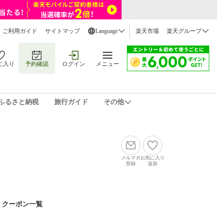
ご利用ガイド
サイトマップ
Language
楽天市場
楽天グループ
に入り
予約確認
ログイン
メニュー
ふるさと納税
旅行ガイド
その他
メルマガ
お気に入り
登録
追加
クーポン一覧