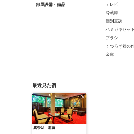
テレビ
部屋設備・備品
冷蔵庫
個別空調
ハミガキセッ
ブラシ
くつろぎ着の
金庫
最近見た宿
真奈邸 那須