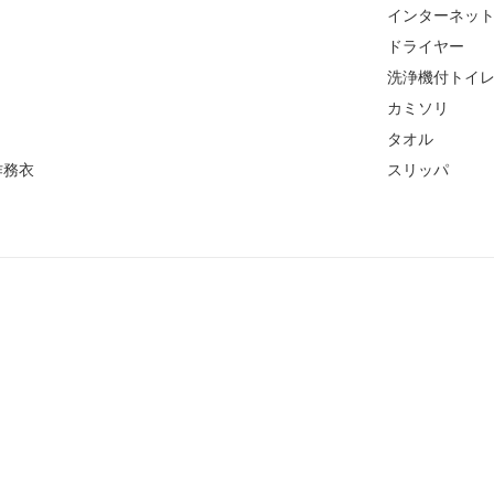
インターネット
ドライヤー
洗浄機付トイ
ト
カミソリ
タオル
作務衣
スリッパ