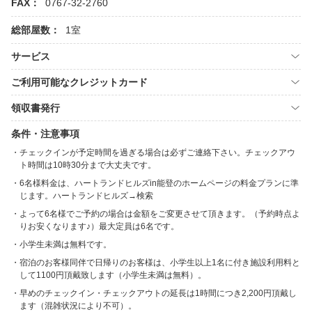
FAX：
0767-32-2760
総部屋数：
1室
サービス
ご利用可能なクレジットカード
領収書発行
条件・注意事項
チェックインが予定時間を過ぎる場合は必ずご連絡下さい。チェックアウ
ト時間は10時30分まで大丈夫です。
6名様料金は、ハートランドヒルズin能登のホームページの料金プランに準
じます。ハートランドヒルズ→検索
よって6名様でご予約の場合は金額をご変更させて頂きます。（予約時点よ
りお安くなります♪）最大定員は6名です。
小学生未満は無料です。
宿泊のお客様同伴で日帰りのお客様は、小学生以上1名に付き施設利用料と
して1100円頂戴致します（小学生未満は無料）。
早めのチェックイン・チェックアウトの延長は1時間につき2,200円頂戴し
ます（混雑状況により不可）。