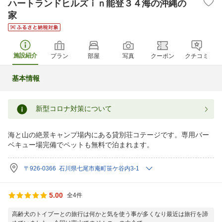
ハートランドヒルズｉｎ能登３４海の沖縄の
家
施設紹介
プラン
部屋
写真
クーポン
クチコミ
基本情報
新型コロナ対策について
海と山の絶景キャンプ場内にある貸別荘コテージです。専用バー
ベキュー場完備でペットも無料で泊まれます。
〒926-0366 石川県七尾市庵町笹ケ谷内3-1
5.00
全4件
高齢犬のトイプーとの旅行は何かと気を使う事が多くなり最近は旅行を諦