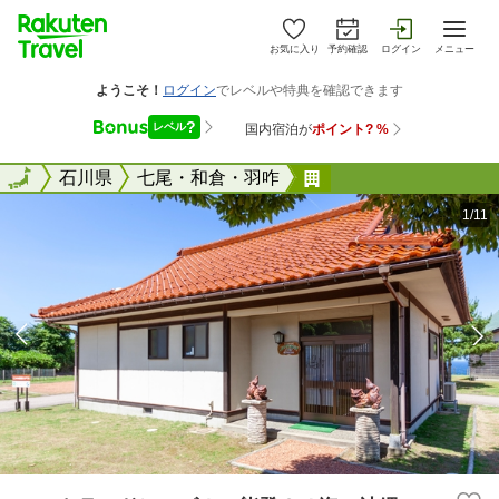
お気に入り
予約確認
ログイン
メニュー
全国
全国
石川県
七尾・和倉・羽咋
ハートランドヒルズ
1/11