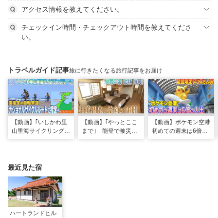
アクセス情報を教えてください。
チェックイン時間・チェックアウト時間を教えてくださ
い。
トラベルガイド記事
旅に行きたくなる旅行記事をお届け
【動画】｢いしかわ里
【動画】｢やっとここ
【動画】ポケモン空港
山里海サイクリングル
まで｣ 能登で被災の
初めての週末は6倍の
ート｣国指定の自転車
和倉温泉旅館｢能登 海
人出 能登限定グッズ
道“ナショナルサイク
舟｣が営業再開 喜び
はほとんどが品切れ
ルルート”に指定へ
の日に従業員は…
最近見た宿
ハートランドヒル