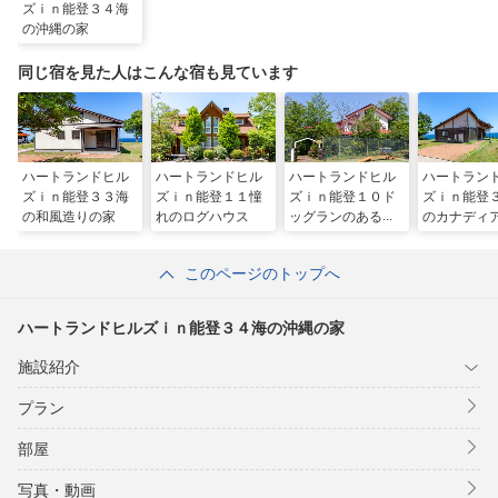
ズｉｎ能登３４海
の沖縄の家
同じ宿を見た人はこんな宿も見ています
ハートランドヒル
ハートランドヒル
ハートランドヒル
ハートラン
ズｉｎ能登３３海
ズｉｎ能登１１憧
ズｉｎ能登１０ド
ズｉｎ能登
の和風造りの家
れのログハウス
ッグランのある家
のカナディ
ウス
このページのトップへ
ハートランドヒルズｉｎ能登３４海の沖縄の家
施設紹介
プラン
部屋
写真・動画