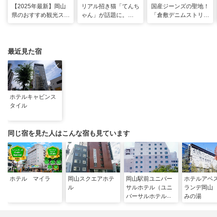
【2025年最新】岡山
リアル招き猫「てんち
国産ジーンズの聖地！
県のおすすめ観光スポ
ゃん」が話題に。
「倉敷デニムストリー
ット43選！おもちゃ
1200年以上前に創建
ト」＆「児島ジーンズ
王国など定番から穴場
された、岡山県真庭市
ストリート」で運命の
まで
の由緒ある木山神社を
一着を探す旅
ご紹介
最近見た宿
ホテルキャビンス
タイル
同じ宿を見た人はこんな宿も見ています
ホテル マイラ
岡山スクエアホテ
岡山駅前ユニバー
ホテルアベ
ル
サルホテル（ユニ
ランデ岡山
バーサルホテルチ
みの湯
ェーン）