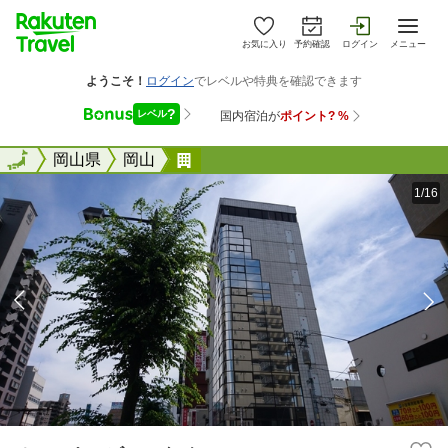
お気に入り
予約確認
ログイン
メニュー
全国
全国
岡山県
岡山
ホテルキャビンスタイル
1/16