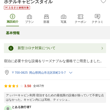
ホテルキャビンスタイル
施設紹介
プラン
部屋
写真
クーポン
クチコミ
基本情報
新型コロナ対策について
宿泊に必要十分な設備をリーズナブルな価格でご用意しました。
〒700-0825 岡山県岡山市北区田町2-5-7
3.50
全467件
アッパーキャビン利用 宿泊するための最低限の設備が揃っていて不便な点
はなかった。キャビン内には耳栓、ティッシュ...
とある旅行者T