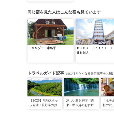
同じ宿を見た人はこんな宿も見ています
ＴＭリゾート木島平
ＢｉＢｉ Ｈｏｔｅｌ Ｆ
ＥＮＭＡ
トラベルガイド記事
旅に行きたくなる旅行記事をお届
【2026】現地スタッ
涼しい夏を満喫！関
「ホテ
フ厳選！長野県のおす
東・甲信越のおすすめ
軽井沢
すめ観光スポット26
避暑地14選
ンティ