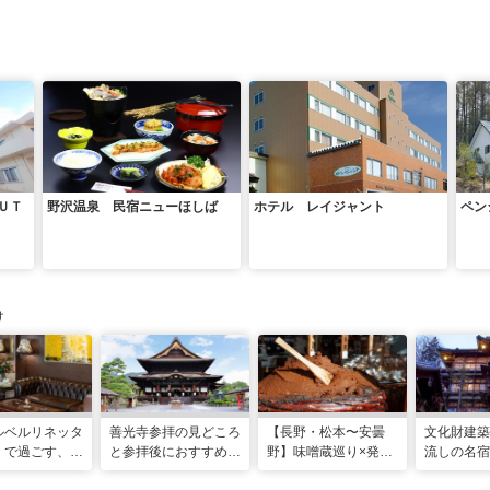
ＵＴ
野沢温泉 民宿ニューほしば
ホテル レイジャント
ペン
け
ルベルリネッタ
善光寺参拝の見どころ
【⻑野・松本〜安曇
文化財建築
」で過ごす、ア
と参拝後におすすめ！
野】味噌蔵巡り×発酵
流しの名宿
ークに包まれる
善光寺周辺観光モデル
の街を歩く「発酵カル
渋温泉「歴