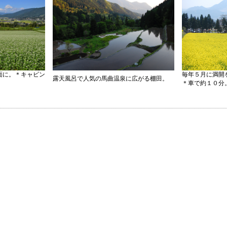
面に。＊キャビン
毎年５月に満開
露天風呂で人気の馬曲温泉に広がる棚田。
＊車で約１０