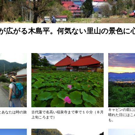
が広がる木島平。何気ない里山の景色に
キャビンの前に
とあなたは時の旅
古代蓮で名高い稲泉寺まで車で１０分（８月
晴れた日にはこ
上旬ころまで）
も。