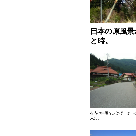
日本の原風景
と時。
村内の集落を歩けば、きっ
人に。