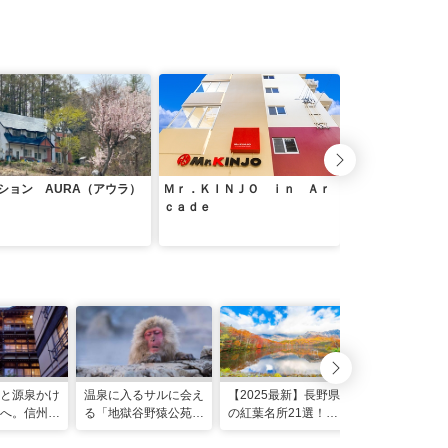
ション AURA（アウラ）
Ｍｒ．ＫＩＮＪＯ ｉｎ Ａｒ
ｂｎｂ＋ Ｓｅｃ
ｃａｄｅ
ｅＭｅｊｉｒｏ
と源泉かけ
温泉に入るサルに会え
【2025最新】長野県
【2025最新
へ。信州・
る「地獄谷野猿公苑」
の紅葉名所21選！ド
諏訪湖の観光
史の宿 金
事前知識で10倍楽し
ライブやロープウェイ
ルメ29選！