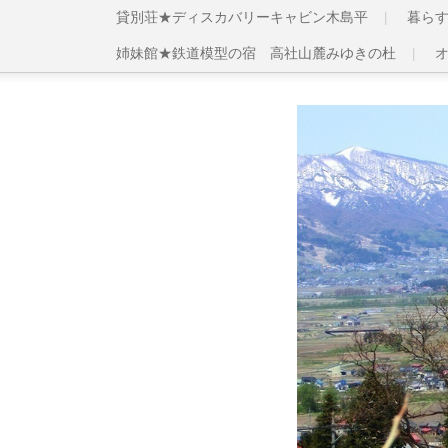
貸別荘★ディスカバリーキャビン木島平
暮ら
姉妹館★鉄道模型の宿 高社山麓みゆきの杜