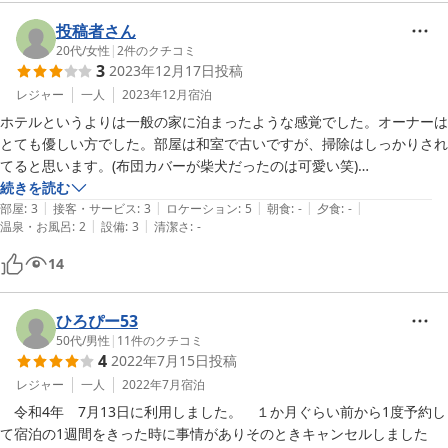
投稿者さん
20代
/
女性
|
2
件のクチコミ
3
2023年12月17日
投稿
レジャー
一人
2023年12月
宿泊
ホテルというよりは一般の家に泊まったような感覚でした。オーナーは
とても優しい方でした。部屋は和室で古いですが、掃除はしっかりされ
てると思います。(布団カバーが柴犬だったのは可愛い笑)

お風呂はなくてシャワーのみです。

続きを読む
|
|
|
|
|
アクセスは千葉駅から1km以内なので良い方です。

部屋
:
3
接客・サービス
:
3
ロケーション
:
5
朝食
:
-
夕食
:
-
|
|
温泉・お風呂
:
2
設備
:
3
清潔さ
:
-
総合的には3とさせていただきました。とりあえず寝泊まり出来れば良
いという方は利用を検討するのもありです！
14
ひろぴー53
50代
/
男性
|
11
件のクチコミ
4
2022年7月15日
投稿
レジャー
一人
2022年7月
宿泊
　令和4年　7月13日に利用しました。　１か月ぐらい前から1度予約し
て宿泊の1週間をきった時に事情がありそのときキャンセルしました