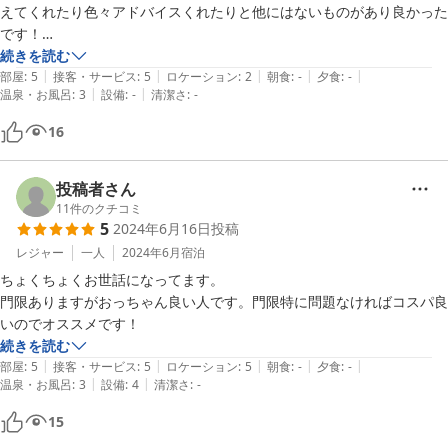
えてくれたり色々アドバイスくれたりと他にはないものがあり良かった
です！

ただ通り道は大通りから通る事をオススメします。近いからといって細
続きを読む
|
|
|
|
|
道は通らないで。
部屋
:
5
接客・サービス
:
5
ロケーション
:
2
朝食
:
-
夕食
:
-
|
|
温泉・お風呂
:
3
設備
:
-
清潔さ
:
-
16
投稿者さん
11
件のクチコミ
5
2024年6月16日
投稿
レジャー
一人
2024年6月
宿泊
ちょくちょくお世話になってます。

門限ありますがおっちゃん良い人です。門限特に問題なければコスパ良
いのでオススメです！
続きを読む
|
|
|
|
|
部屋
:
5
接客・サービス
:
5
ロケーション
:
5
朝食
:
-
夕食
:
-
|
|
温泉・お風呂
:
3
設備
:
4
清潔さ
:
-
15