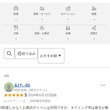
部屋
接客・サービス
ロケーション
朝食
-
-
-
-
夕食
温泉・お風呂
設備
清潔さ
-
-
-
-
絞り込み
おすすめ順
4
件
るびぃ02
40代
/
女性
|
2
件のクチコミ
5
2024年6月3日
投稿
レジャー
一人
2024年4月
宿泊
3部屋しかなくお風呂やトイレは共同ですが、タイミング等は家主が教