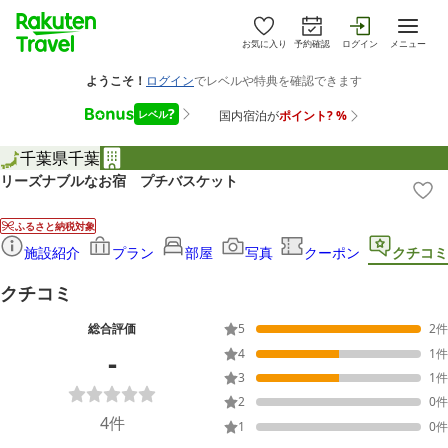
お気に入り
予約確認
ログイン
メニュー
千葉県
千葉
リーズナブルなお宿 プチバスケット
ふるさと納税対象
施設紹介
プラン
部屋
写真
クーポン
クチコミ
クチコミ
総合評価
5
2
件
-
4
1
件
3
1
件
2
0
件
4
件
1
0
件