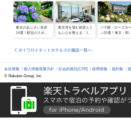
東京のあじさい名所
東京湾を望む絶景とと
バラ園・ローズガ
14選！駅近のスポッ
もに心を整える「JW
ン20選！東京・関
トや2026年見頃情報
マリオット・ホテル東
の名所をご紹介
も
京」でのマインドフル
な滞在
ダイワロイネットホテルズの施設一覧へ
会社情報
個人情報保護方針
社会的責任[CSR]
採用情報
規約集
© Rakuten Group, Inc.