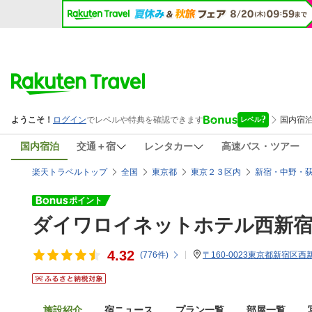
国内宿泊
交通＋宿
レンタカー
高速バス・ツアー
楽天トラベルトップ
全国
東京都
東京２３区内
新宿・中野・
ダイワロイネットホテル西新宿
4.32
(
776
件)
〒160-0023東京都新宿区西新宿
施設紹介
宿ニュース
プラン一覧
部屋一覧