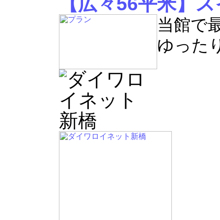
【広々56平米】
当館で
ゆった