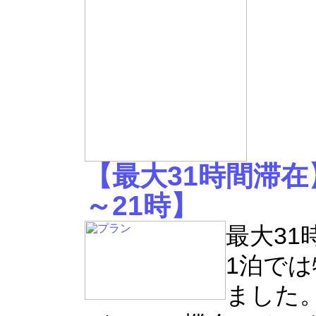
【最大31時間滞
～21時】
最大31
1泊で
ました