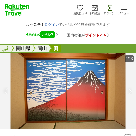
お気に入り
予約確認
ログイン
メニュー
全国
全国
岡山県
岡山
レイジーハウス
1/13