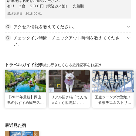
駐車場は下記をご確認ください。
有り ３台 ５００円（税込み／泊） 先着順
最終更新日：2018-06-01
アクセス情報を教えてください。
チェックイン時間・チェックアウト時間を教えてくださ
い。
トラベルガイド記事
旅に行きたくなる旅行記事をお届け
【2025年最新】岡山
リアル招き猫「てんち
国産ジーンズの聖地！
県のおすすめ観光スポ
ゃん」が話題に。
「倉敷デニムストリー
ット43選！おもちゃ
1200年以上前に創建
ト」＆「児島ジーンズ
王国など定番から穴場
された、岡山県真庭市
ストリート」で運命の
まで
の由緒ある木山神社を
一着を探す旅
ご紹介
最近見た宿