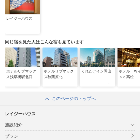
レイジーハウス
同じ宿を見た人はこんな宿も見ています
ホテルリブマック
ホテルリブマック
くれたけイン岡山
ホテル Ｗ
ス浅草橋駅北口
ス秋葉原北
ｓｅ高松
このページのトップへ
レイジーハウス
施設紹介
プラン