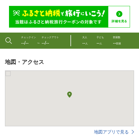
チェックイン
チェックアウト
大人
子ども
部屋数
--/--
--/--
--
--
--
〜
人
人
部屋
地図・アクセス
地図アプリで見る