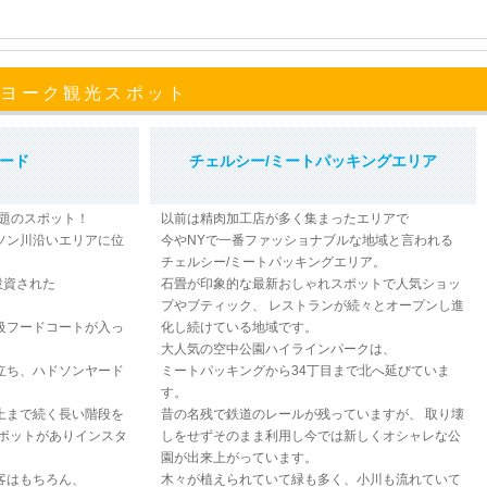
ーヨーク観光スポット
ード
チェルシー/ミートパッキングエリア
話題のスポット！
以前は精肉加工店が多く集まったエリアで
ソン川沿いエリアに位
今やNYで一番ファッショナブルな地域と言われる
チェルシー/ミートパッキングエリア。
投資された
石畳が印象的な最新おしゃれスポットで人気ショッ
プやブティック、 レストランが続々とオープンし進
級フードコートが入っ
化し続けている地域です。
大人気の空中公園ハイラインパークは、
立ち、ハドソンヤード
ミートパッキングから34丁目まで北へ延びていま
す。
上まで続く長い階段を
昔の名残で鉄道のレールが残っていますが、 取り壊
スポットがありインスタ
しをせずそのまま利用し今では新しくオシャレな公
園が出来上がっています。
客はもちろん、
木々が植えられていて緑も多く、小川も流れていて