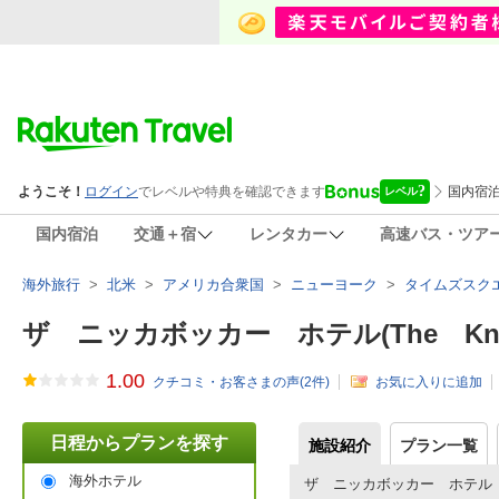
国内宿泊
交通＋宿
レンタカー
高速バス・ツア
海外旅行
>
北米
>
アメリカ合衆国
>
ニューヨーク
>
タイムズスク
ザ ニッカボッカー ホテル(The Knicke
1.00
クチコミ・お客さまの声(
2
件)
お気に入りに追加
日程からプランを探す
施設紹介
プラン一覧
海外ホテル
ザ ニッカボッカー ホテル