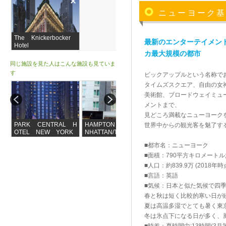
ニューヨーク
The Knickerbocker
最新のエンターテイメン
Hotel
カ最大規模の都市
同じ施設を見た人はこんな施設も見ていま
す
ビックアップルという名称で
タイムズスクエア、自由の女
美術館、ブロードウェイミュ
メントまで、
見どころ満載なニューヨーク
PARK CENTRAL H
HAMPTON INN MA
THE WESTIN NEW
世界中からの観光客を魅了す
OTEL NEW YORK
NHATTAN/TIMES SQ
YORK AT TIMES
UARE SOUTH
SQUARE
■都市名：ニューヨーク
■面積：790平方キロメート
■人口：約839.9万 (2018年時
■言語：英語
■気候：日本と似た気候で四
春と秋は短く比較的寒い日が
夏は高温多湿でとても暑く東
冬は氷点下になる日が多く、