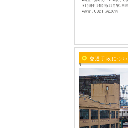
■時差：夏時間中:13時間(3
冬時間中:14時間(11月第1日
■通貨：USD1=約107円
交通手段につ