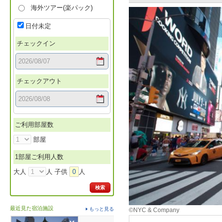
海外ツアー(楽パック)
日付未定
チェックイン
チェックアウト
ご利用部屋数
部屋
1部屋ご利用人数
大人
人 子供
0
人
検索
最近見た宿泊施設
もっと見る
©NYC & Company