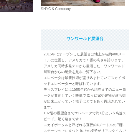
©NYC & Company
ワンワールド展望台
2015年にオープンした展望台は地上から約400メー
トルに位置し、アメリカで１番の高さを誇ります。
アメリカ同時多発テロから復活した、ワンワールド
展望台からの絶景を是非ご覧下さい。
エレベータは最新技術が盛り込まれていてスカイポ
ッドエレベーターと呼ばれています。
ディスプレイには1500年代から現在までのニューヨ
ークが変化していく映像で 次々に家や建物が建ち街
が出来上がっていく様子はとても良く再現されてい
ます。
102階の展望台までエレベータで約1分という高速ス
ピード。驚く速さです！
スカイポータルと呼ばれる直径約4メートルの円形
ステージの上に立つと 地上の様子がリアルタイムで