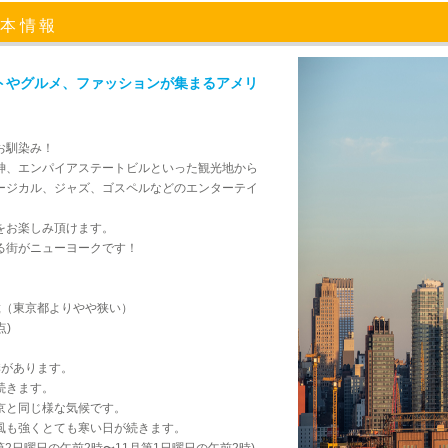
基本情報
トやグルメ、ファッションが集まるアメリ
お馴染み！
神、エンパイアステートビルといった観光地から
ージカル、ジャズ、ゴスペルなどのエンターテイ
をお楽しみ頂けます。
HILTON BROOKLYN
The Amala
RENAISSANCE NE
W 
る街がニューヨークです！
NEW YORK
W YORK TIMES S
TIM
QUARE HOTEL
ル;（東京都よりやや狭い）
点)
季があります。
続きます。
京と同じ様な気候です。
風も強くとても寒い日が続きます。