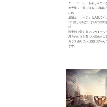
ニューヨーカーも楽しんでい
摩天楼を一望できる101階建て
ルの
展望台「エッジ」も人気です
100階から飛び出す様に設置
は
西半球で最も高いスカイデッ
息をのむほど美しい景色をご
ガラス張りの床は空に浮かん
ます。