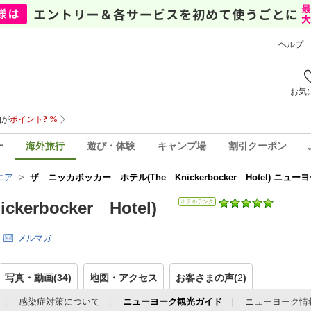
ヘルプ
お気
ー
海外旅行
遊び・体験
キャンプ場
割引クーポン
エア
>
ザ ニッカボッカー ホテル(The Knickerbocker Hotel) ニ
rbocker Hotel)
ホテルランク
メルマガ
写真・動画(34)
地図・アクセス
お客さまの声(
2
)
感染症対策について
ニューヨーク観光ガイド
ニューヨーク情