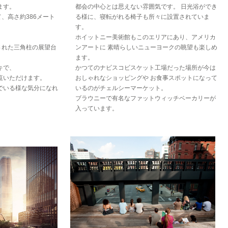
ます。
都会の中心とは思えない雰囲気です。 日光浴ができ
、高さ約386メート
る様に、寝転がれる椅子も所々に設置されていま
す。
。
ホイットニー美術館もこのエリアにあり、アメリカ
された三角柱の展望台
ンアートに 素晴らしいニューヨークの眺望も楽しめ
ます。
キで、
かつてのナビスコビスケット工場だった場所が今は
覧いただけます。
おしゃれなショッピングや お食事スポットになって
でいる様な気分になれ
いるのがチェルシーマーケット。
ブラウニーで有名なファットウィッチベーカリーが
入っています。