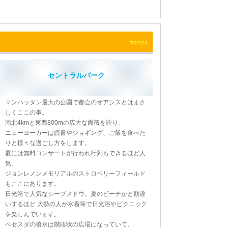
セントラルパーク
マンハッタン最大の公園で都会のオアシスとはまさ
しくここの事。
南北4kmと東西800mの広大な面積を誇り、
ニューヨーカーは読書やジョギング、ご飯を食べた
りと様々な過ごし方をします。
夏には無料コンサートが行われ行列もできるほど人
気。
ジョンレノンメモリアルのストロベリーフィールド
もここにあります。
日光浴で人気なシープメドウ。夏のビーチかと勘違
いするほど 大勢の人が水着等で日光浴やピクニック
を楽しんでいます。
ベセスダの噴水は階段状の広場になっていて、