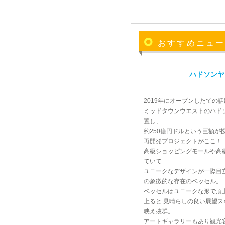
おすすめニュ
ハドソンヤ
2019年にオープンしたての
ミッドタウンウエストのハド
置し、
約250億円ドルという巨額が
再開発プロジェクトがここ！
高級ショッピングモールや高
ていて
ユニークなデザインが一際目
の象徴的な存在のベッセル。
ベッセルはユニークな形で頂
上ると 見晴らしの良い展望
映え抜群。
アートギャラリーもあり観光