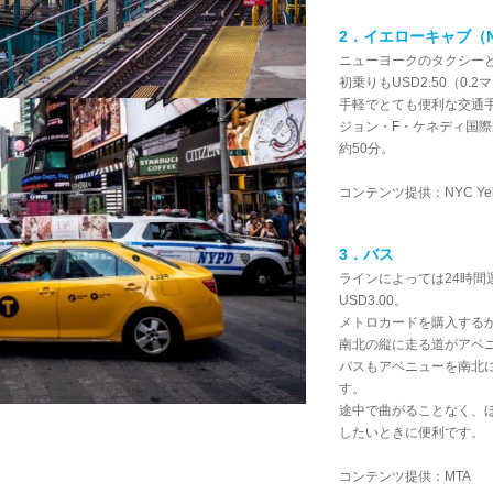
2．イエローキャブ（NY
ニューヨークのタクシー
初乗りもUSD2.50（0.
手軽でとても便利な交通
ジョン・F・ケネディ国際
約50分。
コンテンツ提供：NYC Yello
3．バス
ラインによっては24時間運
USD3.00。
メトロカードを購入する
南北の縦に走る道がアベ
バスもアベニューを南北
す。
途中で曲がることなく、
したいときに便利です。
コンテンツ提供：MTA