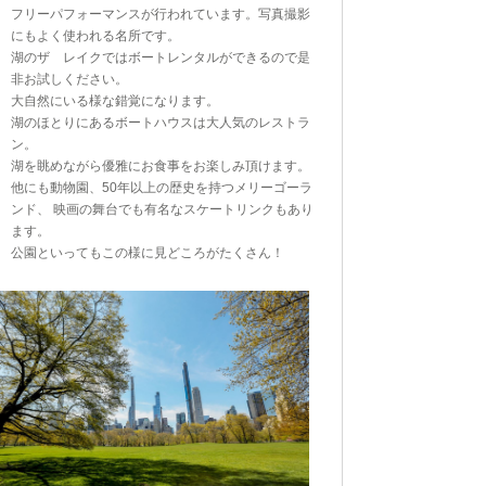
フリーパフォーマンスが行われています。写真撮影
にもよく使われる名所です。
湖のザ レイクではボートレンタルができるので是
非お試しください。
大自然にいる様な錯覚になります。
湖のほとりにあるボートハウスは大人気のレストラ
ン。
湖を眺めながら優雅にお食事をお楽しみ頂けます。
他にも動物園、50年以上の歴史を持つメリーゴーラ
ンド、 映画の舞台でも有名なスケートリンクもあり
ます。
公園といってもこの様に見どころがたくさん！