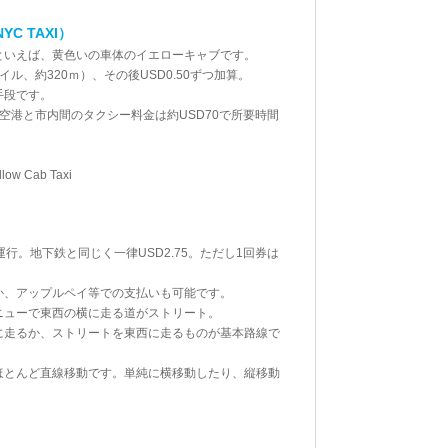
C TAXI）
といえば、黄色いの車体のイエローキャブです。
2マイル、約320ｍ）、その後USD0.50ずつ加算。
手段です。
空港と市内間のタクシー料金は約USD70で所要時間
w Cab Taxi
行。地下鉄と同じく一律USD2.75。ただし1回券は
か、アップルペイ等での支払いも可能です。
ニューで東西の横に走る道がストリート。
に走るか、ストリートを東西に走るものが基本路線で
ほとんど直線移動です。単純に横移動したり、縦移動