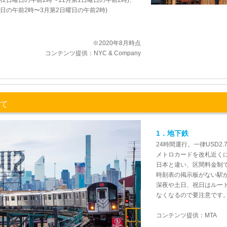
月第2日曜日の午前2時〜11月第1日曜日の午前2時)、
曜日の午前2時〜3月第2日曜日の午前2時)
※2020年8月時点
コンテンツ提供：NYC & Company
いて
1．地下鉄
24時間運行。一律USD2.
メトロカードを改札近く
日本と違い、区間料金制
時刻表の掲示板がない駅が
深夜や土日、祝日はルー
なくなるので要注意です
コンテンツ提供：MTA