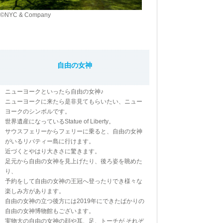
©NYC & Company
自由の女神
ニューヨークといったら自由の女神♪
ニューヨークに来たら是非見てもらいたい、ニュー
ヨークのシンボルです。
世界遺産になっているStatue of Liberty。
サウスフェリーからフェリーに乗ると、自由の女神
がいるリバティー島に行けます。
近づくとやはり大きさに驚きます。
足元から自由の女神を見上げたり、後ろ姿を眺めた
り、
予約をして自由の女神の王冠へ登ったりでき様々な
楽しみ方があります。
自由の女神の立つ後方には2019年にできたばかりの
自由の女神博物館もございます。
実物大の自由の女神の顔や耳、足、トーチが それぞ