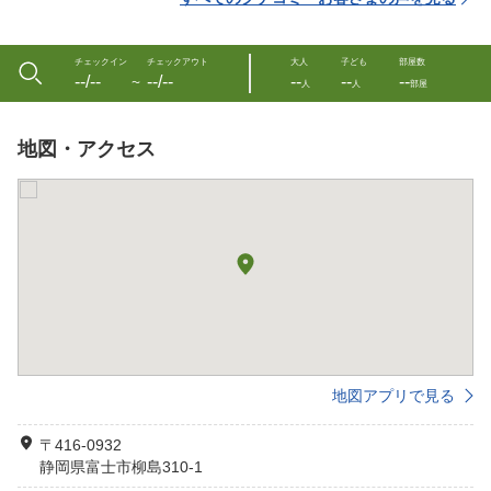
チェックイン
チェックアウト
大人
子ども
部屋数
--/--
--/--
--
--
--
〜
人
人
部屋
地図・アクセス
地図アプリで見る
〒416-0932
静岡県富士市柳島310-1