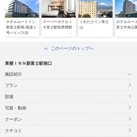
ホテルルートイン
スーパーホテルＪ
くれたけイン富士
ホテルルー
新富士駅南‐国道１
Ｒ富士駅前禁煙館
山
富士中央公
号バイパス沿‐
このページのトップへ
東横ＩＮＮ新富士駅南口
施設紹介
プラン
部屋
写真・動画
クーポン
クチコミ