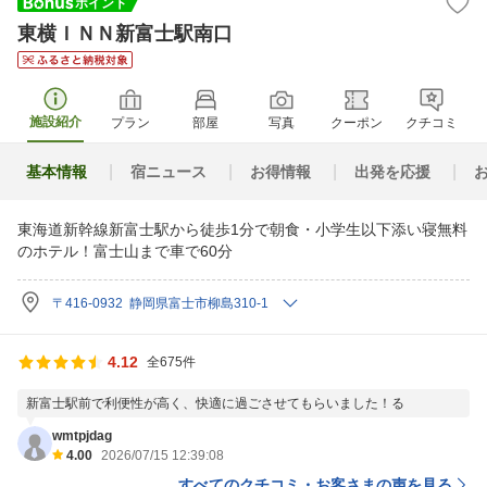
東横ＩＮＮ新富士駅南口
施設紹介
プラン
部屋
写真
クーポン
クチコミ
基本情報
宿ニュース
お得情報
出発を応援
東海道新幹線新富士駅から徒歩1分で朝食・小学生以下添い寝無料
のホテル！富士山まで車で60分
〒416-0932 静岡県富士市柳島310-1
4.12
全675件
新富士駅前で利便性が高く、快適に過ごさせてもらいました！る
wmtpjdag
4.00
2026/07/15 12:39:08
すべてのクチコミ・お客さまの声を見る