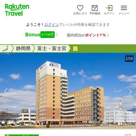
お気に入り
予約確認
ログイン
メニュー
全国
全国
静岡県
富士・富士宮
東横ＩＮＮ新富士駅南口
1/16