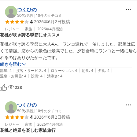
つくひの
50代
/
男性
|
10
件のクチコミ
4
2026年6月2日
投稿
レジャー
家族
2026年4月
宿泊
花桃が咲き誇る季節にオススメ
花桃が咲き誇る季節に大人4人、ワンコ連れで一泊しました。部屋は広
くて清潔。窓からの景色は最高でした。夕朝食時にワンコと一緒に居ら
れるのはありがたかったです。
続きを読む
|
|
|
|
|
部屋
:
4
接客・サービス
:
4
ロケーション
:
4
朝食
:
4
夕食
:
4
|
|
温泉・お風呂
:
4
設備
:
4
清潔さ
:
4
238
つくひの
50代
/
男性
|
10
件のクチコミ
4
2026年6月2日
投稿
レジャー
家族
2026年4月
宿泊
花桃と絶景を楽しむ家族旅行