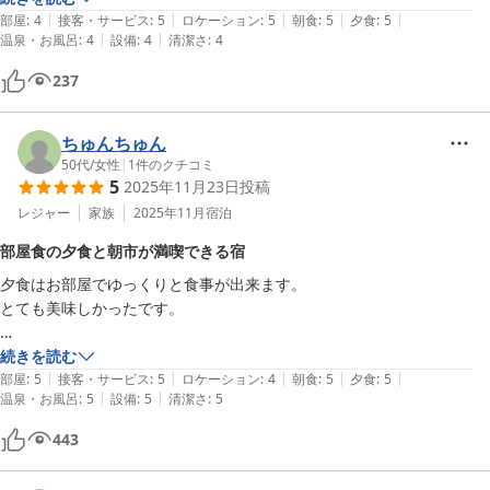
|
|
|
|
|
部屋
:
4
接客・サービス
:
5
ロケーション
:
5
朝食
:
5
夕食
:
5
|
|
温泉・お風呂
:
4
設備
:
4
清潔さ
:
4
237
ちゅんちゅん
50代
/
女性
|
1
件のクチコミ
5
2025年11月23日
投稿
レジャー
家族
2025年11月
宿泊
部屋食の夕食と朝市が満喫できる宿
夕食はお部屋でゆっくりと食事が出来ます。

とても美味しかったです。

次の日の朝は昼神温泉の朝市の会場が近いので

続きを読む
|
|
|
|
|
お散歩しながら、買い物が出来ました。

部屋
:
5
接客・サービス
:
5
ロケーション
:
4
朝食
:
5
夕食
:
5
|
|
温泉・お風呂
:
5
設備
:
5
清潔さ
:
5
とても賑わっていて、楽しかったです。

443
また朝ご飯は広間だけど、わんこも一緒に連れていけるので安心です。
