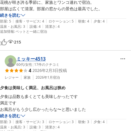
花桃が咲き誇る季節に、家族とワンコ連れで宿泊。

部屋は広くて清潔。部屋の窓からの景色は最高でした。
続きを読む
|
|
|
|
|
部屋
:
5
接客・サービス
:
4
ロケーション
:
5
朝食
:
4
夕食
:
4
|
|
温泉・お風呂
:
3
設備
:
4
清潔さ
:
4
追加情報
:
ペットと一緒に宿泊
215
ミッキー4513
60代
/
女性
|
17
件のクチコミ
4
2026年2月3日
投稿
レジャー
家族
2026年1月
宿泊
夕食は美味しく満足、お風呂は狭め
夕食は品数も多くとても美味しかったです

満足です

続きを読む
|
|
|
|
|
部屋
:
3
接客・サービス
:
3
ロケーション
:
3
朝食
:
3
夕食
:
4
|
|
温泉・お風呂
:
3
設備
:
3
清潔さ
:
4