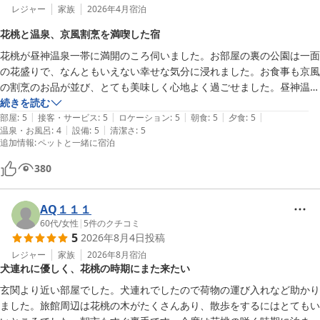
レジャー
家族
2026年4月
宿泊
花桃と温泉、京風割烹を満喫した宿
花桃が昼神温泉一帯に満開のころ伺いました。お部屋の裏の公園は一面
の花盛りで、なんともいえない幸せな気分に浸れました。お食事も京風
の割烹のお品が並び、とても美味しく心地よく過ごせました。昼神温泉
は初めてだったのですが、独特の泉質のヌメり感がなかなか面白く、貴
続きを読む
|
|
|
|
|
重な体験となりました。建物も古き良き時代の和風旅館そのままという
部屋
:
5
接客・サービス
:
5
ロケーション
:
5
朝食
:
5
夕食
:
5
|
|
温泉・お風呂
:
4
設備
:
5
清潔さ
:
5
感じで、居心地がよかったです。カメムシは･･･仕方ないですね（笑）

追加情報
:
ペットと一緒に宿泊
ありがとうございました！
380
AQ１１１
60代
/
女性
|
5
件のクチコミ
5
2026年8月4日
投稿
レジャー
家族
2026年8月
宿泊
犬連れに優しく、花桃の時期にまた来たい
玄関より近い部屋でした。犬連れでしたので荷物の運び入れなど助かり
ました。旅館周辺は花桃の木がたくさんあり、散歩をするにはとてもい