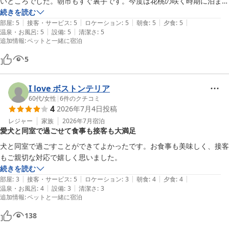
いところでした。朝市もすぐ裏手です。今度は花桃の咲く時期に泊まり
たいと思いました。旅館の方たちは皆親切で気さくな方々で、のんびり
続きを読む
|
|
|
|
|
することができました。
部屋
:
5
接客・サービス
:
5
ロケーション
:
5
朝食
:
5
夕食
:
5
|
|
温泉・お風呂
:
5
設備
:
5
清潔さ
:
5
追加情報
:
ペットと一緒に宿泊
5
I love ボストンテリア
60代
/
女性
|
6
件のクチコミ
4
2026年7月4日
投稿
レジャー
家族
2026年7月
宿泊
愛犬と同室で過ごせて食事も接客も大満足
犬と同室で過ごすことができてよかったです。お食事も美味しく、接客
もご親切な対応で嬉しく思いました。
続きを読む
|
|
|
|
|
部屋
:
3
接客・サービス
:
5
ロケーション
:
3
朝食
:
4
夕食
:
4
|
|
温泉・お風呂
:
4
設備
:
3
清潔さ
:
3
追加情報
:
ペットと一緒に宿泊
138