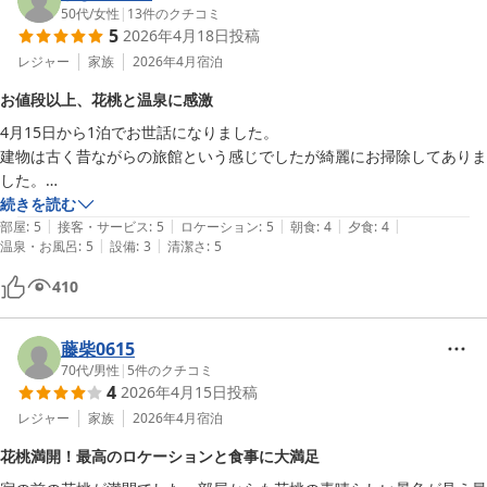
50代
/
女性
|
13
件のクチコミ
犬の料金も2頭まではなしというのはなかなかなく頭が下ります

5
2026年4月18日
投稿
楽天トラベルの宿の写真がぼやけているのでせっかくキレイな外観なの
レジャー
家族
2026年4月
宿泊
にもったいないなと思いました

気さくな女将さんとても素敵な方でした

お値段以上、花桃と温泉に感激
また是非花桃を見に来たいです

4月15日から1泊でお世話になりました。

ありがとうございました
建物は古く昔ながらの旅館という感じでしたが綺麗にお掃除してありま
した。

このお値段で犬の料金無料、文句なしです。

続きを読む
|
|
|
|
|
良いお部屋にして頂き窓からは沢山の花桃が見れ感激しました。

部屋
:
5
接客・サービス
:
5
ロケーション
:
5
朝食
:
4
夕食
:
4
|
|
温泉・お風呂
:
5
設備
:
3
清潔さ
:
5
温泉も良いお湯、ご飯も美味しかったです。

膝を痛めていたのですが大変親切に対応していただきありがとうござい
410
ました。

また来年も伺いたいです。
藤柴0615
70代
/
男性
|
5
件のクチコミ
4
2026年4月15日
投稿
レジャー
家族
2026年4月
宿泊
花桃満開！最高のロケーションと食事に大満足