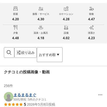
部屋
接客・サービス
ロケーション
朝食
4.20
4.30
4.28
4.47
夕食
温泉・お風呂
設備
清潔さ
4.48
4.18
4.02
4.23
絞り込み
おすすめ順
クチコミの投稿画像・動画
256
件
まるまるまぐ
50代
/
男性
|
5
件のクチコミ
5
2026年5月8日
投稿