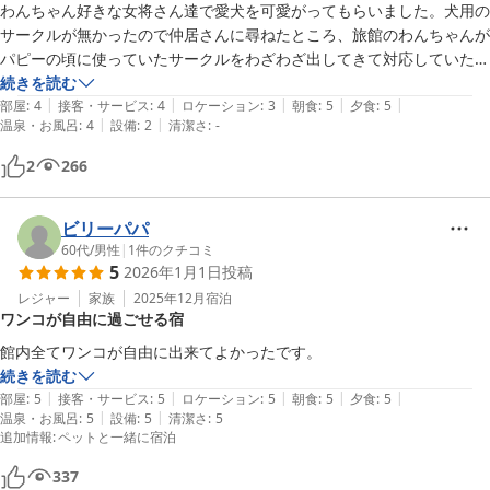
わんちゃん好きな女将さん達で愛犬を可愛がってもらいました。犬用の
サークルが無かったので仲居さんに尋ねたところ、旅館のわんちゃんが
パピーの頃に使っていたサークルをわざわざ出してきて対応していただ
き、ありがたかったです。サークル内で排泄しつけしている愛犬はとて
続きを読む
|
|
|
|
|
もその後はリラックスして過ごすことができました。ありがとうござい
部屋
:
4
接客・サービス
:
4
ロケーション
:
3
朝食
:
5
夕食
:
5
|
|
温泉・お風呂
:
4
設備
:
2
清潔さ
:
-
ました。大きな猫さんがお出迎えしてくれました。
2
266
ビリーパパ
60代
/
男性
|
1
件のクチコミ
5
2026年1月1日
投稿
レジャー
家族
2025年12月
宿泊
ワンコが自由に過ごせる宿
館内全てワンコが自由に出来てよかったです。
続きを読む
|
|
|
|
|
部屋
:
5
接客・サービス
:
5
ロケーション
:
5
朝食
:
5
夕食
:
5
|
|
温泉・お風呂
:
5
設備
:
5
清潔さ
:
5
追加情報
:
ペットと一緒に宿泊
337