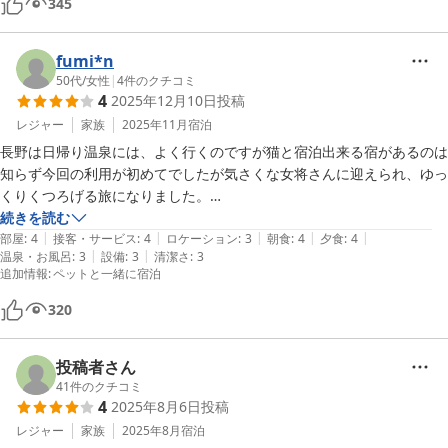
345
fumi*n
50代
/
女性
|
4
件のクチコミ
4
2025年12月10日
投稿
レジャー
家族
2025年11月
宿泊
長野は日帰り温泉には、よく行くのですが猫と宿泊出来る宿があるのは
知らず今回の利用が初めてでしたが気さくな女将さんに迎えられ、ゆっ
くりくつろげる旅になりました。

夕飯の部屋食も美味しく猫を置いていかなくてよかったので、ありがた
続きを読む
|
|
|
|
|
部屋
:
4
接客・サービス
:
4
ロケーション
:
3
朝食
:
4
夕食
:
4
|
|
温泉・お風呂
:
3
設備
:
3
清潔さ
:
3
追加情報
:
ペットと一緒に宿泊
320
投稿者さん
41
件のクチコミ
4
2025年8月6日
投稿
レジャー
家族
2025年8月
宿泊