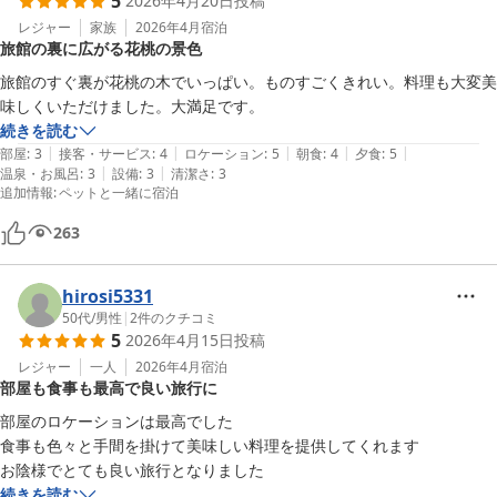
5
2026年4月20日
投稿
レジャー
家族
2026年4月
宿泊
旅館の裏に広がる花桃の景色
旅館のすぐ裏が花桃の木でいっぱい。ものすごくきれい。料理も大変美
味しくいただけました。大満足です。
続きを読む
|
|
|
|
|
部屋
:
3
接客・サービス
:
4
ロケーション
:
5
朝食
:
4
夕食
:
5
|
|
温泉・お風呂
:
3
設備
:
3
清潔さ
:
3
追加情報
:
ペットと一緒に宿泊
263
hirosi5331
50代
/
男性
|
2
件のクチコミ
5
2026年4月15日
投稿
レジャー
一人
2026年4月
宿泊
部屋も食事も最高で良い旅行に
部屋のロケーションは最高でした

食事も色々と手間を掛けて美味しい料理を提供してくれます

お陰様でとても良い旅行となりました
続きを読む