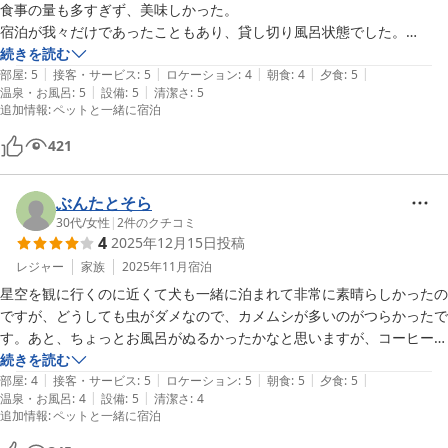
食事の量も多すぎず、美味しかった。

宿泊が我々だけであったこともあり、貸し切り風呂状態でした。

時間帯により、熱かったり、ぬるかったりしましたが、その変化も楽し
続きを読む
|
|
|
|
|
めました。

部屋
:
5
接客・サービス
:
5
ロケーション
:
4
朝食
:
4
夕食
:
5
|
|
温泉・お風呂
:
5
設備
:
5
清潔さ
:
5
ありがとうございました。
追加情報
:
ペットと一緒に宿泊
421
ぶんたとそら
30代
/
女性
|
2
件のクチコミ
4
2025年12月15日
投稿
レジャー
家族
2025年11月
宿泊
星空を観に行くのに近くて犬も一緒に泊まれて非常に素晴らしかったの
ですが、どうしても虫がダメなので、カメムシが多いのがつらかったで
す。あと、ちょっとお風呂がぬるかったかなと思いますが、コーヒーも
無料で飲ませていだけて、ご飯も部屋出しで美味しく、お酒も対応して
続きを読む
|
|
|
|
|
いただき、お部屋も綺麗で広く、朝市はすぐそこ、本当に最高でした。
部屋
:
4
接客・サービス
:
5
ロケーション
:
5
朝食
:
5
夕食
:
5
|
|
温泉・お風呂
:
4
設備
:
5
清潔さ
:
4
WiFiはフロントで借りられます。看板猫と犬がいるので、猫アレルギー
追加情報
:
ペットと一緒に宿泊
の方は対策を。