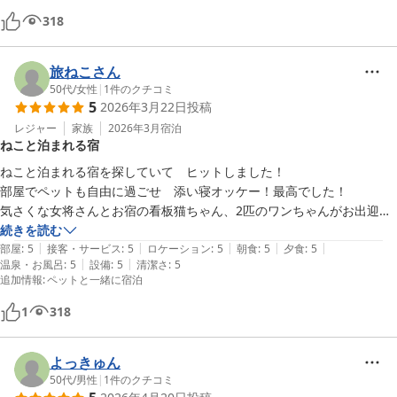
お風呂と室内の水、お湯の出が少ないです

318
館内の設備，老朽化には手が行き届いていないかも
旅ねこさん
50代
/
女性
|
1
件のクチコミ
5
2026年3月22日
投稿
レジャー
家族
2026年3月
宿泊
ねこと泊まれる宿
ねこと泊まれる宿を探していて　ヒットしました！

部屋でペットも自由に過ごせ　添い寝オッケー！最高でした！

気さくな女将さんとお宿の看板猫ちゃん、2匹のワンちゃんがお出迎え
してくれます笑

続きを読む
|
|
|
|
|
夕ご飯は部屋食で　ボリューム　品数豊富な美味しい食事がいただけて
部屋
:
5
接客・サービス
:
5
ロケーション
:
5
朝食
:
5
夕食
:
5
|
|
温泉・お風呂
:
5
設備
:
5
清潔さ
:
5
家族大満足でした

追加情報
:
ペットと一緒に宿泊
お宿は少し古いですが　和風でとても落ち着きます　

温泉の湯はぬるめですが　長湯ができてとても温まりますよ

1
318
とても楽しい旅になりました

宿の目の前にある　手作りおやきのお店もぜひお立ち寄りを！美味しか
よっきゅん
ったですよ
50代
/
男性
|
1
件のクチコミ