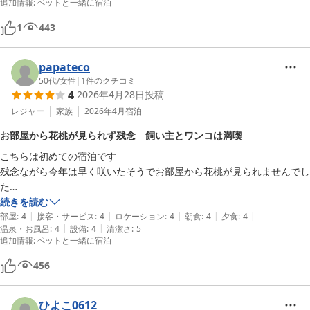
追加情報
:
ペットと一緒に宿泊
1
443
papateco
50代
/
女性
|
1
件のクチコミ
4
2026年4月28日
投稿
レジャー
家族
2026年4月
宿泊
お部屋から花桃が見られず残念 飼い主とワンコは満喫
こちらは初めての宿泊です

残念ながら今年は早く咲いたそうでお部屋から花桃が見られませんでし
た

建物が古いなどの評価があったのでどれくらいかと思いましたが掃除も
続きを読む
|
|
|
|
|
行き届いておりとってもキレイ

部屋
:
4
接客・サービス
:
4
ロケーション
:
4
朝食
:
4
夕食
:
4
|
|
温泉・お風呂
:
4
設備
:
4
清潔さ
:
5
お部屋も犬の匂いもしませんでしたし、明り取りの窓のある素敵な間取
追加情報
:
ペットと一緒に宿泊
りでした

夕ご飯はお部屋でゆっくり食べられましたし朝も広間でワンコを連れて
456
行けました

うちのワンコはお泊りだとソワソワしてなかなか寝られないのですが、
ひよこ0612
お家のようにくつろげて安心したのか即寝でした
