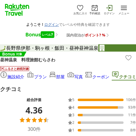
お気に入り
予約確認
ログイン
メニュー
長野県
伊那・駒ヶ根・飯田・昼神
昼神温泉
昼神温泉 料理旅館むらさわ
ふるさと納税対象
施設紹介
プラン
部屋
写真
クーポン
クチコミ
クチコミ
総合評価
5
106
件
4.36
4
93
件
3
11
件
2
7
件
300
件
1
8
件