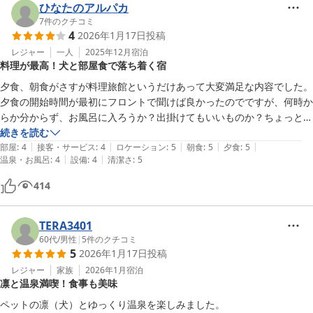
今度はまた、花桃の時に行きます♪
ひなたのアルパカ
7
件のクチコミ
4
2026年1月17日
投稿
レジャー
一人
2025年12月
宿泊
料理が最高！犬と部屋食で落ち着く宿
夕食、朝食がさすが料理旅館というだけあって大変満足な内容でした。
夕食の開始時間が最初にフロントで聞けば良かったのでですが、何時か
らか分からず、お風呂に入ろうか？出掛けてもいいものか？ちょっと悩
みましたが…。建物は古いですが静かだし、わんこと一緒のお部屋食は
続きを読む
|
|
|
|
|
やっぱり落ち着きます。また、利用させて頂きます。
部屋
:
4
接客・サービス
:
4
ロケーション
:
5
朝食
:
5
夕食
:
5
|
|
温泉・お風呂
:
4
設備
:
4
清潔さ
:
5
414
TERA3401
60代
/
男性
|
5
件のクチコミ
5
2026年1月17日
投稿
レジャー
家族
2026年1月
宿泊
凛と温泉満喫！食事も美味
ペットの凛（犬）とゆっくり温泉を楽しみました。
