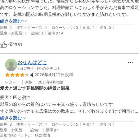
宿の前の花桃が満開でした。部屋からも花桃の素晴らしい景色が見え最
高のロケーションでした。料理旅館にふさわしく手が込んだ食事で満足
です。花桃の開花の時期見極めが難しいですがまた訪れたいです。
続きを読む
|
|
|
|
|
部屋
:
4
接客・サービス
:
4
ロケーション
:
5
朝食
:
4
夕食
:
5
|
|
温泉・お風呂
:
5
設備
:
3
清潔さ
:
4
351
おせんはどこ
70代
/
男性
|
1
件のクチコミ
4
2026年4月12日
投稿
レジャー
家族
2026年4月
宿泊
愛犬と過ごす花桃満開の絶景と温泉
愛犬１匹と宿泊

部屋の窓からの景色はハナモモ真っ盛り，素晴らしいです

すぐ隣りのハナモモ広場は犬の散歩に、そして数分歩くだけで朝市と過
ごしやすい宿です

続きを読む
|
|
|
|
|
犬に対して，とっても寛容な宿で何でも用意していてくださり犬同伴に
部屋
:
3
接客・サービス
:
4
ロケーション
:
5
朝食
:
4
夕食
:
4
|
|
温泉・お風呂
:
-
設備
:
-
清潔さ
:
-
ストレスありません

追加情報
:
ペットと一緒に宿泊
昼神温泉のお湯は素晴らしいです
