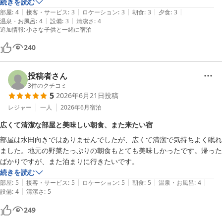
続きを読む
|
|
|
|
|
部屋
:
4
接客・サービス
:
3
ロケーション
:
3
朝食
:
3
夕食
:
3
|
|
温泉・お風呂
:
4
設備
:
3
清潔さ
:
4
追加情報
:
小さな子供と一緒に宿泊
240
投稿者さん
3
件のクチコミ
5
2026年6月21日
投稿
レジャー
一人
2026年6月
宿泊
広くて清潔な部屋と美味しい朝食、また来たい宿
部屋は水田向きではありませんでしたが、広くて清潔で気持ちよく眠れ
ました。地元の野菜たっぷりの朝食もとても美味しかったです。帰った
ばかりですが、また泊まりに行きたいです。
続きを読む
|
|
|
|
|
部屋
:
5
接客・サービス
:
5
ロケーション
:
5
朝食
:
5
温泉・お風呂
:
4
|
設備
:
4
清潔さ
:
5
249