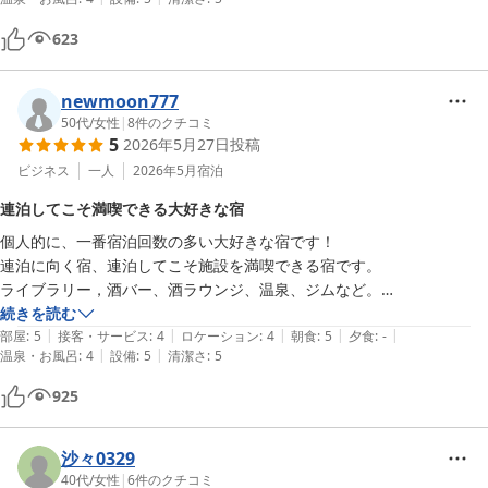
623
newmoon777
50代
/
女性
|
8
件のクチコミ
5
2026年5月27日
投稿
ビジネス
一人
2026年5月
宿泊
連泊してこそ満喫できる大好きな宿
個人的に、一番宿泊回数の多い大好きな宿です！

連泊に向く宿、連泊してこそ施設を満喫できる宿です。

ライブラリー，酒バー、酒ラウンジ、温泉、ジムなど。

連泊の際は、朝食後ジムでひと汗かいて温泉。その後、宿泊棟ライブラ
続きを読む
|
|
|
|
|
リーでまったり。

部屋
:
5
接客・サービス
:
4
ロケーション
:
4
朝食
:
5
夕食
:
-
|
|
温泉・お風呂
:
4
設備
:
5
清潔さ
:
5
一般客チェックアウト後の施設をゆったり楽しめるのは格別。まぁ、お
掃除の皆さんの邪魔にならぬよう、空気を読んで移動しながら佇んでお
925
りますが。

特筆すべきなのは、朝食！

沙々0329
庄内の旬の食材、野菜多めのビュッフェ。

40代
/
女性
|
6
件のクチコミ