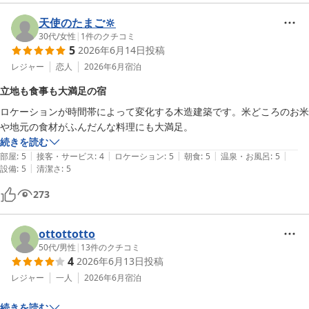
天使のたまご🔆
30代
/
女性
|
1
件のクチコミ
5
2026年6月14日
投稿
レジャー
恋人
2026年6月
宿泊
立地も食事も大満足の宿
ロケーションが時間帯によって変化する木造建築です。米どころのお米
や地元の食材がふんだんな料理にも大満足。
続きを読む
|
|
|
|
|
部屋
:
5
接客・サービス
:
4
ロケーション
:
5
朝食
:
5
温泉・お風呂
:
5
|
設備
:
5
清潔さ
:
5
273
ottottotto
50代
/
男性
|
13
件のクチコミ
4
2026年6月13日
投稿
レジャー
一人
2026年6月
宿泊
続きを読む