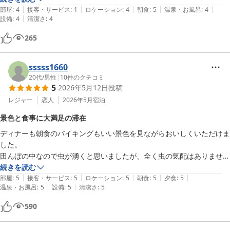
|
|
|
|
|
部屋
:
4
接客・サービス
:
1
ロケーション
:
4
朝食
:
5
温泉・お風呂
:
4
|
設備
:
4
清潔さ
:
4
265
sssss1660
20代
/
男性
|
10
件のクチコミ
5
2026年5月12日
投稿
レジャー
恋人
2026年5月
宿泊
景色と食事に大満足の滞在
ディナーも朝食のバイキングもいい景色を見ながらおいしくいただけま
した。

田んぼの中なので虫が湧くと思いましたが、全く虫の気配はありません
でした。

続きを読む
|
|
|
|
|
大満足です。
部屋
:
5
接客・サービス
:
5
ロケーション
:
5
朝食
:
5
夕食
:
5
|
|
温泉・お風呂
:
5
設備
:
5
清潔さ
:
5
590