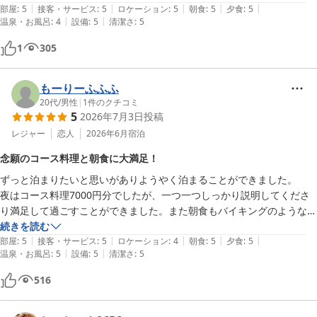
|
|
|
|
|
鶴岡市内在住だが、地元でも宿泊してみたく、子供が修学旅行中に宿泊
部屋
:
5
接客・サービス
:
5
ロケーション
:
5
朝食
:
5
夕食
:
5
|
|
温泉・お風呂
:
4
設備
:
5
清潔さ
:
5
してみた。

とても有意義に過ごすことができ、とても満足です！
1
305
もーりーふふふ
20代
/
男性
|
1
件のクチコミ
5
2026年7月3日
投稿
レジャー
恋人
2026年6月
宿泊
念願のコース料理と朝食に大満足！
ずっと泊まりたいと思いがありようやく泊まることができました。

夜はコース料理7000円分でしたが、一つ一つしっかり説明してくださ
り満足して過ごすことができました。また朝食もバイキングのような形
でとても美味しく大満足でした。また泊まりたいと言う思いはすごくあ
続きを読む
|
|
|
|
|
部屋
:
5
接客・サービス
:
5
ロケーション
:
4
朝食
:
5
夕食
:
5
|
|
温泉・お風呂
:
5
設備
:
5
清潔さ
:
5
516