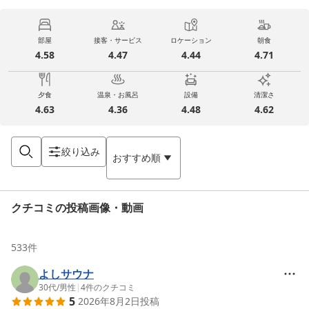
部屋
接客・サービス
ロケーション
朝食
4.58
4.47
4.44
4.71
夕食
温泉・お風呂
設備
清潔さ
4.63
4.36
4.48
4.62
絞り込み
おすすめ順
クチコミの投稿画像・動画
533
件
よしサウナ
30代
/
男性
|
4
件のクチコミ
5
2026年8月2日
投稿