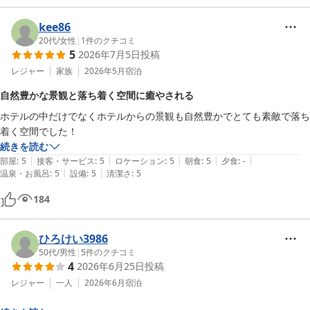
kee86
20代
/
女性
|
1
件のクチコミ
5
2026年7月5日
投稿
レジャー
家族
2026年5月
宿泊
自然豊かな景観と落ち着く空間に癒やされる
ホテルの中だけでなくホテルからの景観も自然豊かでとても素敵で落ち
続きを読む
|
|
|
|
|
部屋
:
5
接客・サービス
:
5
ロケーション
:
5
朝食
:
5
夕食
:
-
|
|
温泉・お風呂
:
5
設備
:
5
清潔さ
:
5
184
ひろけい3986
50代
/
男性
|
5
件のクチコミ
4
2026年6月25日
投稿
レジャー
一人
2026年6月
宿泊