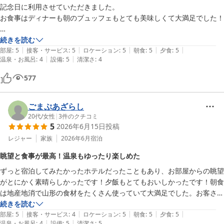
記念日に利用させていただきました。

お食事はディナーも朝のブュッフェもとても美味しくて大満足でした！

お風呂は脱衣所が少し狭いかな。

続きを読む
|
|
|
|
|
露天風呂は田んぼが見えて鳥のさえずりが聞こえ和みました。

部屋
:
5
接客・サービス
:
5
ロケーション
:
5
朝食
:
5
夕食
:
5
|
|
温泉・お風呂
:
4
設備
:
5
清潔さ
:
4
サウナも利用しましたが熱すぎず入りやすかったです。

577
室内はきれいで広く快適でした。

また利用したいと思います。
ごまぷあざらし
20代
/
女性
|
3
件のクチコミ
5
2026年6月15日
投稿
レジャー
家族
2026年6月
宿泊
眺望と食事が最高！温泉もゆったり楽しめた
ずっと宿泊してみたかったホテルだったこともあり、お部屋からの眺望
がとにかく素晴らしかったです！夕飯もとてもおいしかったです！朝食
は地産地消で山形の食材をたくさん使っていて大満足でした。お客さん
もたくさんいらっしゃいましたが、時間によっては温泉もゆったり入れ
続きを読む
|
|
|
|
|
ました。
部屋
:
5
接客・サービス
:
4
ロケーション
:
5
朝食
:
5
夕食
:
5
|
|
温泉・お風呂
:
4
設備
:
5
清潔さ
:
5