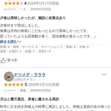
4
2026年5月17日
投稿
晴れた日にはオープン前から並んで、窓際の席を確保。月山を眺めなが
ら食事を満喫。

レジャー
一人
2026年5月
宿泊
夕食は美味しかったが、施設に改善点あり
希望を言えば、

夕食付きで宿泊しました。

・メンバーシップでリピーターがお得に好みの部屋に泊まれるプランが
食事は庄内の食材にこだわったもので美味しかったです。

あると大変ありがたい。

思っていたよりも部屋数が多く、宿泊者数が多かったです。

・売店に軽食を置いていただくか、レストランの安価なテイクアウトメ
外気の影響を受けやすい構造のようなので（渡り廊下が日が出ると暑く
続きを読む
ニューやルームサービスなんてあると嬉しい。

|
|
|
|
|
沈むと寒い）、宿泊する季節は大事だと思います。

部屋
:
4
接客・サービス
:
4
ロケーション
:
5
朝食
:
4
夕食
:
4
・鶴岡駅からの送迎があると嬉しい。有料で、時間限定で良いので。
|
|
温泉・お風呂
:
3
設備
:
3
清潔さ
:
4
また、お風呂はおしゃれなのですが、円形の外側に浴槽内側に洗い場の
ため浴槽の大きさに対して洗い場が少なく待ちが発生していました。

1
千
また、鏡の位置とか脱衣所の暗さとか自然を感じると言えば良いけど、
気にはなりました。

今回は総合では満足でした。
ナツメグ・ラララ
22
件のクチコミ
5
2026年5月12日
投稿
レジャー
家族
2026年5月
宿泊
月山と露天風呂、美食に癒される再訪
昨年に引き続き田植えの時季に再訪しました。田植え直前の水の張った