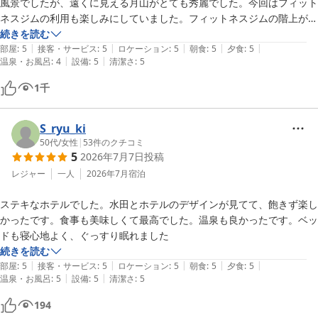
風景でしたが、遠くに見える月山がとても秀麗でした。今回はフィット
ネスジムの利用も楽しみにしていました。フィットネスジムの階上が浴
場と動線も良く、運動後に入浴した天色の湯の露天風呂も風が爽やかで
続きを読む
|
|
|
|
|
寛ぎました。

部屋
:
5
接客・サービス
:
5
ロケーション
:
5
朝食
:
5
夕食
:
5
|
|
温泉・お風呂
:
4
設備
:
5
清潔さ
:
5
夕食は昨年と違い七品のコース料理になっていました。どれも美味し
く、またお料理に合わせた三種のワインとのペアリングも最高でした。
1
千
２時間ほどの食事になりましたが、ゆっくりとした時間を過ごしまし
た。

食後はほろ酔い気分のままSAKE　BARにも寄らずライブラリー経由お
S_ryu_ki
部屋へ．．．。夜の風景写真を撮るのをすっかり忘れてしまいました。

50代
/
女性
|
53
件のクチコミ
5
2026年7月7日
投稿
翌朝は月山を望むテラス席での朝食で、地元の食材をふんだんに使い
レジャー
一人
2026年7月
宿泊
「わらび」や「うど」などの山菜の味付けも美味しく夫も大満足でし
ステキなホテルでした。水田とホテルのデザインが見てて、飽きず楽し
た。レストランでは私の拙い質問でも、わざわざお料理担当の笑顔の素
かったです。食事も美味しくて最高でした。温泉も良かったです。ベッ
敵なスタッフさんが説明に来てくれるなど丁寧な対応に感激しました。

ドも寝心地よく、ぐっすり眠れました
ランチを食べながら早めのチェックイン手続きをし、チェックインの時
続きを読む
間まで共有棟ライブラリーで読書をしながら過すのもありかなと思いま
|
|
|
|
|
部屋
:
5
接客・サービス
:
5
ロケーション
:
5
朝食
:
5
夕食
:
5
す。GW後のこの時季が季節的にも最高と思っていましたが、季節を変
|
|
温泉・お風呂
:
5
設備
:
5
清潔さ
:
5
えて旬の食材を楽しむのも良いかもと感じています。次回はぜひとも
SAKE　BARに！
194