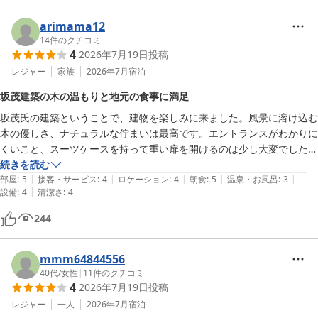
がどれも美味しく、玉こんにゃくなど山形ならではの郷土料理を味わえ
たのが嬉しかったです。

arimama12
14
件のクチコミ
4
2026年7月19日
投稿
ホテルの外には散策コースがあり、水田とホテルを一緒に撮影できるス
ポットも用意されていて、自然豊かな素晴らしい景色を楽しむことがで
レジャー
家族
2026年7月
宿泊
きました。

坂茂建築の木の温もりと地元の食事に満足
坂茂氏の建築ということで、建物を楽しみに来ました。風景に溶け込む
スタッフの皆さまの温かいおもてなしも心地よく、心からリフレッシュ
木の優しさ、ナチュラルな佇まいは最高です。エントランスがわかりに
できる滞在でした。また山形を訪れる際には、ぜひ宿泊したいと思いま
くいこと、スーツケースを持って重い扉を開けるのは少し大変でした。
す。
館内の雰囲気も統一されていてホッとできる空間でした。エコがテーマ
続きを読む
|
|
|
|
|
なのだと思いますが、お茶のサービスなど、もう少しアメニティが充実
部屋
:
5
接客・サービス
:
4
ロケーション
:
4
朝食
:
5
温泉・お風呂
:
3
|
設備
:
4
清潔さ
:
4
していると良かったかなと思います。これも木造ということで仕方ない
のかもしれませんが、お風呂が傷んでましたね。ご飯は地元の食材満載
244
でとても美味しかったです。
mmm64844556
40代
/
女性
|
11
件のクチコミ
4
2026年7月19日
投稿
レジャー
一人
2026年7月
宿泊