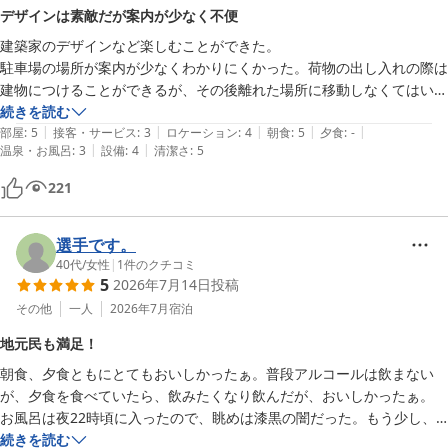
デザインは素敵だが案内が少なく不便
建築家のデザインなど楽しむことができた。

駐車場の場所が案内が少なくわかりにくかった。荷物の出し入れの際は
建物につけることができるが、その後離れた場所に移動しなくてはいけ
ない。館内全般的にデザイン性も考えてだと思うけれど、案内が少なく
続きを読む
|
|
|
|
|
わかりづらい。

部屋
:
5
接客・サービス
:
3
ロケーション
:
4
朝食
:
5
夕食
:
-
|
|
温泉・お風呂
:
3
設備
:
4
清潔さ
:
5
デザインでそれも解消できれば良いと思う。

温泉の効能などが、わかるといいなと思った。
221
選手です。
40代
/
女性
|
1
件のクチコミ
5
2026年7月14日
投稿
その他
一人
2026年7月
宿泊
地元民も満足！
朝食、夕食ともにとてもおいしかったぁ。普段アルコールは飲まない
が、夕食を食べていたら、飲みたくなり飲んだが、おいしかったぁ。

お風呂は夜22時頃に入ったので、眺めは漆黒の闇だった。もう少し、
夕焼け頃に入ればよかったなぁ。

続きを読む