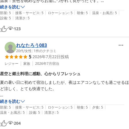
温泉：景色を眺めながらお湯につかれて良かったです。

設備：本を読めるコーナーもあって良かったです。
続きを読む
③レンタルバイクが1時間1000円

|
|
|
|
|
部屋
:
5
接客・サービス
:
5
ロケーション
:
5
朝食
:
5
温泉・お風呂
:
5
所用があり必要になったのですが…高いかなぁと

|
設備
:
5
清潔さ
:
5
123
れなたろう083
20代
/
女性
|
1
件のクチコミ
5
2026年7月22日
投稿
レジャー
家族
2026年7月
宿泊
星空と郷土料理に感動、心からリフレッシュ
夏の暑い日に初めて宿泊しましたが、夜はエアコンなしでも過ごせるほ
ど涼しく、とても快適でした。

露天風呂とサウナを利用しましたが、露天風呂から見上げた満天の星空
続きを読む
|
|
|
|
|
が本当に美しく、とても感動しました。

部屋
:
5
接客・サービス
:
5
ロケーション
:
5
朝食
:
5
夕食
:
5
|
|
温泉・お風呂
:
5
設備
:
5
清潔さ
:
5
夕食のコースも一品一品が丁寧に作られていて、とても美味しかったで
204
す。朝食ビュッフェは和食・洋食ともに充実していましたが、特に和食