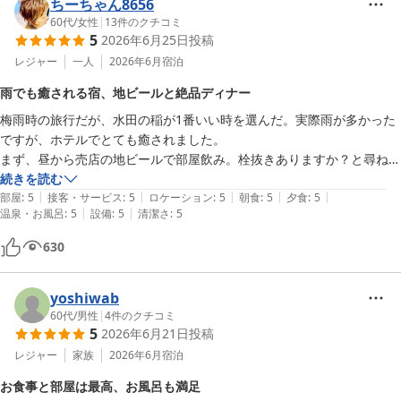
ちーちゃん8656
60代
/
女性
|
13
件のクチコミ
5
2026年6月25日
投稿
レジャー
一人
2026年6月
宿泊
雨でも癒される宿、地ビールと絶品ディナー
梅雨時の旅行だが、水田の稲が1番いい時を選んだ。実際雨が多かった
ですが、ホテルでとても癒されました。

まず、昼から売店の地ビールで部屋飲み。栓抜きありますか？と尋ねた
ら、売店で貸出ししてるとの事。

続きを読む
|
|
|
|
|
ディナーに備えて昼は軽めにと思っていたので、ちょうど良かった。

部屋
:
5
接客・サービス
:
5
ロケーション
:
5
朝食
:
5
夕食
:
5
|
|
温泉・お風呂
:
5
設備
:
5
清潔さ
:
5
そして、ディナーは申し分ない！

これは、是非食べてもらいたい。

630
最初にデザートのテイクアウトを確認して、大丈夫のようなので、お願
いした。素敵な箱に入れていただき、すぐ冷蔵庫に。お皿もピカピカな
程に食べ尽くしたので、デザートは別腹とはいかなかったです笑

yoshiwab
お腹いっぱい！幸せ。お風呂は、４回入りました。清潔で至福の時でし
60代
/
男性
|
4
件のクチコミ
5
2026年6月21日
投稿
レジャー
家族
2026年6月
宿泊
お食事と部屋は最高、お風呂も満足