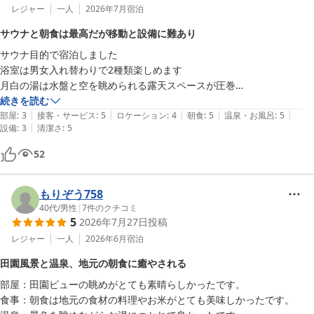
レジャー
一人
2026年7月
宿泊
サウナと朝食は最高だが移動と設備に難あり
サウナ目的で宿泊しました

浴室は男女入れ替わりで2種類楽しめます

月白の湯は水盤と空を眺められる露天スペースが圧巻

天色の湯は、半露天で街並みや山、電車なども見えて最高です

続きを読む
|
|
|
|
|
部屋
:
3
接客・サービス
:
5
ロケーション
:
4
朝食
:
5
温泉・お風呂
:
5
|
設備
:
3
清潔さ
:
5
朝食は地産地消85%のバイキング

3種類の米の食べ比べや庄内の名物なども色々食べれます。

52
庄内メロンも美味しかったです。

もりぞう758
気になったのは

40代
/
男性
|
7
件のクチコミ
5
2026年7月27日
投稿
①部屋から浴室までの距離が長い…

フロントから宿泊施設が3棟繋がってるのですが、場所が悪いと宿泊棟
レジャー
一人
2026年6月
宿泊
▶︎フロント▶︎浴室棟▶︎浴室と移動が必要になります。棟内も迷路みたい
田園風景と温泉、地元の朝食に癒やされる
入り組んでおり、5分程移動に時間がかかりました。

部屋：田園ビューの眺めがとても素晴らしかったです。

食事：朝食は地元の食材の料理やお米がとても美味しかったです。

②部屋のエアコンが少しカビ臭がしました
