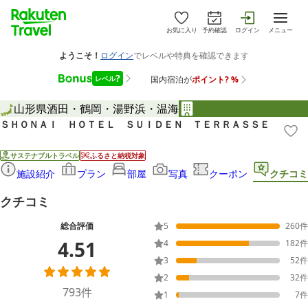
お気に入り
予約確認
ログイン
メニュー
山形県
酒田・鶴岡・湯野浜・温海
ＳＨＯＮＡＩ ＨＯＴＥＬ ＳＵＩＤＥＮ ＴＥＲＲＡＳＳＥ
サステナブルトラベル
ふるさと納税対象
施設紹介
プラン
部屋
写真
クーポン
クチコミ
クチコミ
総合評価
5
260
件
4.51
4
182
件
3
52
件
2
32
件
793
件
1
7
件