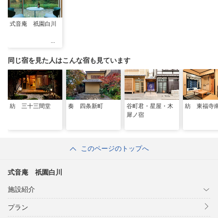
式音庵 祇園白川
同じ宿を見た人はこんな宿も見ています
紡 三十三間堂
奏 四条新町
谷町君・星屋・木
紡 東福寺
犀ノ宿
このページのトップへ
式音庵 祇園白川
施設紹介
プラン