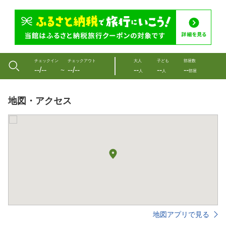
チェックイン
チェックアウト
大人
子ども
部屋数
--/--
--/--
--
--
--
〜
人
人
部屋
地図・アクセス
地図アプリで見る