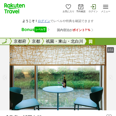
お気に入り
予約確認
ログイン
メニュー
全国
全国
京都府
京都
祇園・東山・北白川
式音庵 祇
1/11