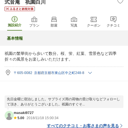
式音庵 祇園白川
施設紹介
プラン
部屋
写真
クーポン
クチコミ
基本情報
祇園の繁華街から歩いて数分。桜、蛍、紅葉、雪景色など四季
折々の風景をお楽しみいただけます。
〒605-0082 京都府京都市東山区中之町248-8
先日金曜に宿泊しました。サプライズ用の荷物の受け取りなどフォローし
て頂き、ありがとうございました。祇園のすぐそ...
masaki9727
5.00
2018/11/18 15:00:34
すべてのクチコミ・お客さまの声を見る