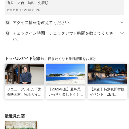
有り ２台 無料 先着順
最終更新日：2018-03-26
アクセス情報を教えてください。
チェックイン時間・チェックアウト時間を教えてくださ
い。
トラベルガイド記事
旅に行きたくなる旅行記事をお届け
リニューアルした「太
【2026年版】夏を思
【京都】特別夜間拝観
秦映画村」完全ガイ
いっきり楽しもう！関
イベント「ZEN
ド。イマーシブ体験
西のおすすめ海水浴
NIGHT 東福寺」が開
に"18禁”コンテンツま
場・ビーチ18選
催！ “脳をととのえ
で！
る”没入型サウンドア
ートナイトを
最近見た宿