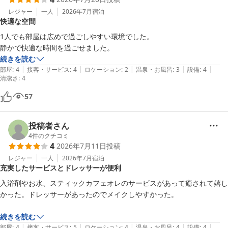
レジャー
一人
2026年7月
宿泊
快適な空間
1人でも部屋は広めで過ごしやすい環境でした。

静かで快適な時間を過ごせました。
続きを読む
|
|
|
|
|
部屋
:
4
接客・サービス
:
4
ロケーション
:
2
温泉・お風呂
:
3
設備
:
4
清潔さ
:
4
57
投稿者さん
4
件のクチコミ
4
2026年7月11日
投稿
レジャー
一人
2026年7月
宿泊
充実したサービスとドレッサーが便利
入浴剤やお水、スティックカフェオレのサービスがあって癒されて嬉し
かった。ドレッサーがあったのでメイクしやすかった。

続きを読む
|
|
|
|
|
部屋
:
4
接客・サービス
:
5
ロケーション
:
4
温泉・お風呂
:
4
設備
:
4