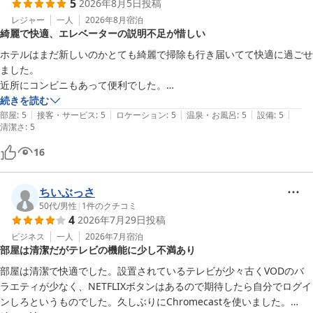
5
2026年8月5日
投稿
レジャー
一人
2026年8月
宿泊
綺麗で快適、エレベーターの説明不足が惜しい
ホテルはまだ新しいのかとても綺麗で掃除も行き届いてて快適に過ごせ
ました。

近所にコンビニもあって便利でした。

ただエレベーターを使用する時にカードキーが無いと自分の部屋のフロ
続きを読む
|
|
|
|
|
アに行けないことの説明がチェックインの時になかったので、私は以前
部屋
:
5
接客・サービス
:
5
ロケーション
:
5
温泉・お風呂
:
5
設備
:
5
清潔さ
:
5
別のホテルで経験済みだからわかりましたが、一緒にエレベーターに乗
ってたお客様はわからなかったようで教えてさしあげました。

16
その件以外はフロントでの対応も良かったし大満足でした。
ちいぶっさ
50代
/
男性
|
1
件のクチコミ
4
2026年7月29日
投稿
ビジネス
一人
2026年7月
宿泊
部屋は清潔だがテレビの機能に少し不満あり
部屋は清潔で快適でした。設置されているテレビが少々古くVODのバ
ラエティが少なく、NETFLIXボタンはあるので期待したら自分でログイ
ンしろというものでした。久しぶりにChromecastを使いました。
