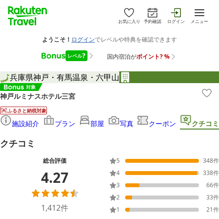
お気に入り
予約確認
ログイン
メニュー
兵庫県
神戸・有馬温泉・六甲山
神戸ルミナスホテル三宮
ふるさと納税対象
施設紹介
プラン
部屋
写真
クーポン
クチコミ
クチコミ
総合評価
5
348
件
4.27
4
338
件
3
66
件
2
33
件
1,412
件
1
21
件