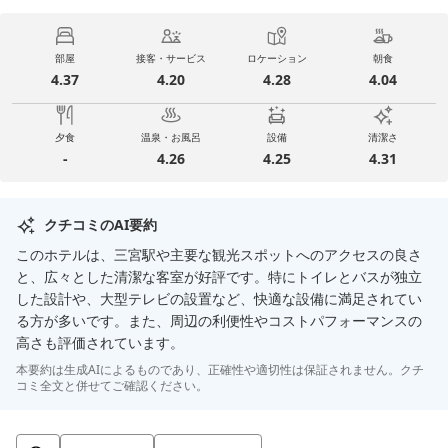
部屋
接客・サービス
ロケーション
朝食
4.37
4.20
4.28
4.04
夕食
温泉・お風呂
設備
清潔さ
-
4.26
4.25
4.31
クチコミのAI要約
このホテルは、三宮駅や主要な観光スポットへのアクセスの良さ
と、広々とした清潔な客室が好評です。特にトイレとバスが独立
した設計や、大型テレビの設置など、快適な設備に満足されてい
る方が多いです。また、周辺の利便性やコストパフォーマンスの
高さも評価されています。
本要約は生成AIによるものであり、正確性や適切性は保証されません。クチ
コミ全文と併せてご確認ください。