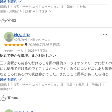
駅からは少し歩きます。
続きを読む
|
|
|
|
|
部屋
:
5
接客・サービス
:
4
ロケーション
:
4
朝食
:
-
夕食
:
-
|
|
温泉・お風呂
:
4
設備
:
4
清潔さ
:
5
82
ゆんまや
40代
/
女性
|
14
件のクチコミ
5
2026年7月26日
投稿
その他
一人
2026年7月
宿泊
駅近で静かな環境、また利用したい
三ノ宮駅から徒歩で行けるし今回の目的ジーライオンアリーナに行くの
にも徒歩で行けるのですごくよかったです。近くにコンビニもあり閑静
なところにあるので夜は静かでした。またここに用事があったら泊まり
たいです。
続きを読む
|
|
|
|
|
部屋
:
5
接客・サービス
:
4
ロケーション
:
5
温泉・お風呂
:
5
設備
:
5
清潔さ
:
5
106