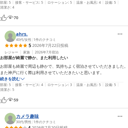
|
|
|
|
|
部屋
:
5
接客・サービス
:
5
ロケーション
:
5
温泉・お風呂
:
4
設備
:
5
清潔さ
:
4
70
ahrs.
40代
/
女性
|
1
件のクチコミ
5
2026年7月22日
投稿
レジャー
家族
2026年7月
宿泊
お部屋が綺麗で静か、また利用したい
お部屋も綺麗で周辺も静かで、気持ちよく宿泊させていただきました。

また神戸に行く際は利用させていただきたいと思います。
続きを読む
|
|
|
|
|
部屋
:
5
接客・サービス
:
4
ロケーション
:
3
温泉・お風呂
:
5
設備
:
5
清潔さ
:
5
59
カメラ趣味
30代
/
男性
|
1
件のクチコミ
4
2026年7月20日
投稿