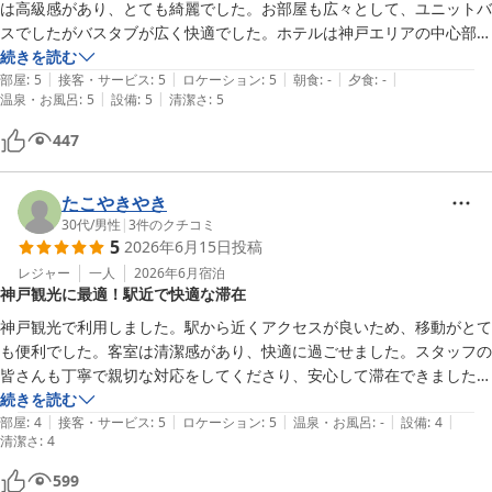
は高級感があり、とても綺麗でした。お部屋も広々として、ユニットバ
スでしたがバスタブが広く快適でした。ホテルは神戸エリアの中心部に
あり、お買い物、食事、観光全てを気軽に楽しめる好立地でした！
続きを読む
|
|
|
|
|
部屋
:
5
接客・サービス
:
5
ロケーション
:
5
朝食
:
-
夕食
:
-
|
|
温泉・お風呂
:
5
設備
:
5
清潔さ
:
5
447
たこやきやき
30代
/
男性
|
3
件のクチコミ
5
2026年6月15日
投稿
レジャー
一人
2026年6月
宿泊
神戸観光に最適！駅近で快適な滞在
神戸観光で利用しました。駅から近くアクセスが良いため、移動がとて
も便利でした。客室は清潔感があり、快適に過ごせました。スタッフの
皆さんも丁寧で親切な対応をしてくださり、安心して滞在できました。
周辺には飲食店やコンビニもあり、立地の良さを実感しました。価格以
続きを読む
|
|
|
|
|
上の満足感があり、神戸を訪れる際にはぜひまた利用したいと思いま
部屋
:
4
接客・サービス
:
5
ロケーション
:
5
温泉・お風呂
:
-
設備
:
4
清潔さ
:
4
す。ありがとうございました。
599