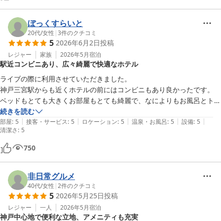
ぼっくすらいと
20代
/
女性
|
3
件のクチコミ
5
2026年6月2日
投稿
レジャー
家族
2026年5月
宿泊
駅近コンビニあり、広々綺麗で快適なホテル
ライブの際に利用させていただきました。

神戸三宮駅からも近くホテルの前にはコンビニもあり良かったです。

ベッドもとても大きくお部屋もとても綺麗で、なによりもお風呂とトイ
レが別なのが良かったです!!

続きを読む
|
|
|
|
|
フロントの方の対応も良くとても快適に過ごすことができました。

部屋
:
5
接客・サービス
:
5
ロケーション
:
5
温泉・お風呂
:
5
設備
:
5
清潔さ
:
5
また利用させていただきたいです。
750
非日常グルメ
40代
/
女性
|
2
件のクチコミ
5
2026年5月25日
投稿
レジャー
一人
2026年5月
宿泊
神戸中心地で便利な立地、アメニティも充実