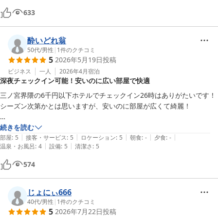
　荷物を受付で預けること出来る。

633
②ロビー珈琲は宿泊者は¥100で飲むことが出来る。

　(非宿泊者は¥400の支払いが必要です)

③チェックイン時、入浴剤1つとペットボトル水1本、

酔いどれ翁
　コットンと綿棒のセット一袋が貰えます。

50代
/
男性
|
1
件のクチコミ
5
2026年5月19日
投稿
なんと言っても、阪急と大丸の間に位置しており、

ビジネス
一人
2026年4月
宿泊
深夜チェックイン可能！安いのに広い部屋で快適
おすすめは、阪急前の地下街のグルメ街です。

大起水産のお寿司は、晩御飯ですが低価格で新鮮なお魚を食べれますの
三ノ宮界隈の6千円以下ホテルでチェックイン26時はありがたいです！

でおすすめです!
シーズン次第かとは思いますが、安いのに部屋が広くて綺麗！

飲んで終電逃してタクシーで5千円以上掛けて帰るくらいなら、ここに
続きを読む
|
|
|
|
|
泊まった方が長く快適に眠ることが出来ます！
部屋
:
5
接客・サービス
:
5
ロケーション
:
5
朝食
:
-
夕食
:
-
|
|
温泉・お風呂
:
4
設備
:
5
清潔さ
:
5
574
じょにぃ666
40代
/
男性
|
1
件のクチコミ
5
2026年7月22日
投稿