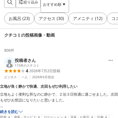
絞り込み
おすすめ順
お風呂
(
23
)
アクセス
(
30
)
アメニティ
(
12
)
コ
クチコミの投稿画像・動画
806
件
投稿者さん
115
件のクチコミ
4
2026年7月2日
投稿
ビジネス
一人
2026年6月
宿泊
立地が良く静かで快適、次回もぜひ利用したい
立地もよく便利な所なのに静かで、２泊３日快適に過ごせました。次回
もぜひお世話になりたいと思いました。

部屋着は、私の好きなワッフル素材で嬉しかったです。
続きを読む
|
|
|
|
|
部屋
:
4
接客・サービス
:
4
ロケーション
:
4
温泉・お風呂
:
4
設備
:
4