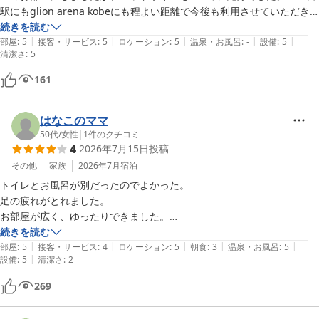
駅にもglion arena kobeにも程よい距離で今後も利用させていただき
たいと思います。
続きを読む
|
|
|
|
|
部屋
:
5
接客・サービス
:
5
ロケーション
:
5
温泉・お風呂
:
-
設備
:
5
清潔さ
:
5
161
はなこのママ
50代
/
女性
|
1
件のクチコミ
4
2026年7月15日
投稿
その他
家族
2026年7月
宿泊
トイレとお風呂が別だったのでよかった。

足の疲れがとれました。

お部屋が広く、ゆったりできました。

気になったのが電気スタンドとベッドヘットの上にホコリが…アレルギ
続きを読む
|
|
|
|
|
ーないのでよかったですが、ベッド周りなので気になりました。

部屋
:
5
接客・サービス
:
4
ロケーション
:
5
朝食
:
3
温泉・お風呂
:
5
|
設備
:
5
清潔さ
:
2
お世話になりました。ありがとうございました！
269