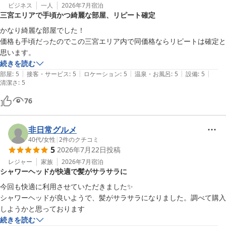
ビジネス
一人
2026年7月
宿泊
三宮エリアで手頃かつ綺麗な部屋、リピート確定
かなり綺麗な部屋でした！

価格も手頃だったのでこの三宮エリア内で同価格ならリピートは確定と
思います。
続きを読む
|
|
|
|
|
部屋
:
5
接客・サービス
:
5
ロケーション
:
5
温泉・お風呂
:
5
設備
:
5
清潔さ
:
5
76
非日常グルメ
40代
/
女性
|
2
件のクチコミ
5
2026年7月22日
投稿
レジャー
家族
2026年7月
宿泊
シャワーヘッドが快適で髪がサラサラに
今回も快適に利用させていただきました✨

シャワーヘッドが良いようで、髪がサラサラになりました。調べて購入
しようかと思っております
続きを読む