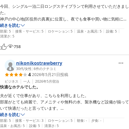
今回、シングル一泊二日ロングステイプランで利用させていただきまし
た。

神戸の中心地(区役所の真裏)に位置し、夜でも食事や買い物に気軽に出
かけることができるのが嬉しかったです。

続きを読む
|
|
|
|
|
部屋
:
5
接客・サービス
:
5
ロケーション
:
5
温泉・お風呂
:
5
設備
:
5
清潔さ
:
5
事前にいろんな方々の口コミ情報を読んでから宿泊したので、それを元
にした私の滞在印象を書かせていただきます。

758
•アメニティについては、ポーラのシャンプー、

リンス、ボディソープが香りも良く気に入りました。

nikonikostrawberry
化粧水などは備え付けがないので準備が必要です。

30代
/
女性
|
6
件のクチコミ
ヘアアイロンも受付で借りることが可能でしたので助かりました。

4
2026年5月21日
投稿
ビジネス
一人
2026年5月
宿泊
•清潔面は、行き届いてないなどの口コミを見ましたが

快適なホテルでした。
そんなことは全くなくとても綺麗でした。

お風呂の匂いを書かれてる方もいましたが、改善されたのでしょう。問
夫が近くで仕事があり、こちらを利用しました。

題なかったです。

部屋がとても綺麗で、アメニティや無料の水、製氷機など設備が揃って
いて快適だったと言っています。

•宿泊者に嬉しいサービスが幾つかありましたので書いておきます。

ただ、他の方も書かれている通り、受付の方の対応があまり良い接客で
続きを読む
↓

|
|
|
|
|
部屋
:
5
接客・サービス
:
3
ロケーション
:
5
朝食
:
-
夕食
:
-
|
|
温泉・お風呂
:
5
設備
:
5
清潔さ
:
5
①チェックアウト後でも、周辺で買い物やお出かけの間
