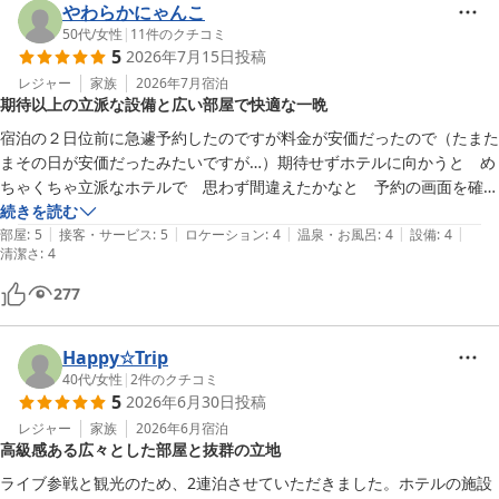
やわらかにゃんこ
50代
/
女性
|
11
件のクチコミ
5
2026年7月15日
投稿
レジャー
家族
2026年7月
宿泊
期待以上の立派な設備と広い部屋で快適な一晩
宿泊の２日位前に急遽予約したのですが料金が安価だったので（たまた
まその日が安価だったみたいですが…）期待せずホテルに向かうと　め
ちゃくちゃ立派なホテルで　思わず間違えたかなと　予約の画面を確認
してしまいました。フロントで入浴剤が頂けたので　シャワーだけのつ
続きを読む
|
|
|
|
|
もりが　ちゃんと入浴できました。浴槽が大きくお湯がたまるまで時間
部屋
:
5
接客・サービス
:
5
ロケーション
:
4
温泉・お風呂
:
4
設備
:
4
清潔さ
:
4
がかかりますが大柄な男性でも十分じゃないかと思える大きさ。お水も
頂けて助かりました。部屋は椅子２脚に小さいテーブルもあり広いで
277
す。洗面　トイレまわりも綺麗でした。エアコンの吹き出し口が汚れて
いたので　カビかなぁ…少し残念でしたが空気清浄機が部屋に入る前か
Happy☆Trip
ら作動していたので　許容範囲。

40代
/
女性
|
2
件のクチコミ
快適な一晩でした。
5
2026年6月30日
投稿
レジャー
家族
2026年6月
宿泊
高級感ある広々とした部屋と抜群の立地
ライブ参戦と観光のため、2連泊させていただきました。ホテルの施設