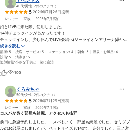
ナベントス
40代
/
男性
|
2
件のクチコミ
5
2026年7月26日
投稿
レジャー
家族
2026年7月
宿泊
娘とLIVEに来た際、使用しました。

14時チェックインが良かったです！

チェックインし、少し休んでLIVE会場へ(ジーライオンアリーナ)暑い夏
でしたが、影もあり行きやすかったです！

続きを読む
|
|
|
|
|
部屋も綺麗で満足でした！

部屋
:
5
接客・サービス
:
5
ロケーション
:
4
朝食
:
5
温泉・お風呂
:
4
|
設備
:
5
清潔さ
:
5
朝食も美味しかったです。

追加情報
:
小さな子供と一緒に宿泊
カレーは美味しかったですが、エリンギ？が入っていて子供向きではな
かったかな。。
100
くろみちゃ
50代
/
女性
|
2
件のクチコミ
5
2026年7月23日
投稿
レジャー
家族
2026年7月
宿泊
コスパが良く部屋も綺麗、アクセスも抜群
前日に急遽予約しました。コスパもよく、部屋も綺麗でした。セミダブ
ルのお部屋にしましたが、ベッドサイズも140で、充分でした。三ノ宮