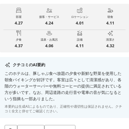
部屋
接客・サービス
ロケーション
朝食
4.27
4.24
4.01
4.11
夕食
温泉・お風呂
設備
清潔さ
4.37
4.06
4.11
4.32
クチコミのAI要約
このホテルは、豚しゃぶ食べ放題の夕食や新鮮な野菜を使用した
朝食バイキングが好評です。客室は広々として清潔感があり、各
階のウォーターサーバーや無料コーヒーの提供に満足されている
方が多いです。なお、周辺道路の走行音や電車の音が気になると
いう指摘も一部ありました。
本要約は生成AIによるものであり、正確性や適切性は保証されません。クチ
コミ全文と併せてご確認ください。