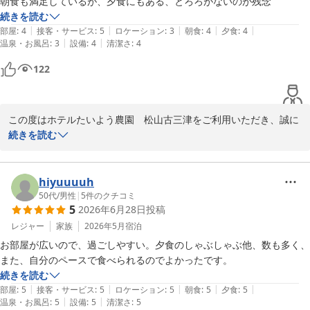
　　　　　フロントスタッフ一同
続きを読む
|
|
|
|
|
部屋
:
4
接客・サービス
:
5
ロケーション
:
3
朝食
:
4
夕食
:
4
ホテルたいよう農園 松山古三津
|
|
温泉・お風呂
:
3
設備
:
4
清潔さ
:
4
2026-07-06
122
この度はホテルたいよう農園　松山古三津をご利用いただき、誠に
ありがとうございます。

続きを読む
夕食バイキングにつきまして、ご満足いただけたご様子を伺い、大
変嬉しく存じます。

hiyuuuuh
また、朝食に関する貴重なご意見をいただき、誠にありがとうござ
50代
/
男性
|
5
件のクチコミ
5
2026年6月28日
投稿
います。朝食メニューへの「とろろ」の追加につきましては、お客
様からのご意見として今後の参考にさせていただきます。

レジャー
家族
2026年5月
宿泊
お部屋が広いので、過ごしやすい。夕食のしゃぶしゃぶ他、数も多く、
またのご来館をスタッフ一同、心よりお待ち申し上げております。

また、自分のペースで食べられるのでよかったです。
続きを読む
ホテルたいよう農園古三津　フロントスタッフ一同
|
|
|
|
|
部屋
:
5
接客・サービス
:
5
ロケーション
:
5
朝食
:
5
夕食
:
5
|
|
温泉・お風呂
:
5
設備
:
5
清潔さ
:
5
ホテルたいよう農園 松山古三津