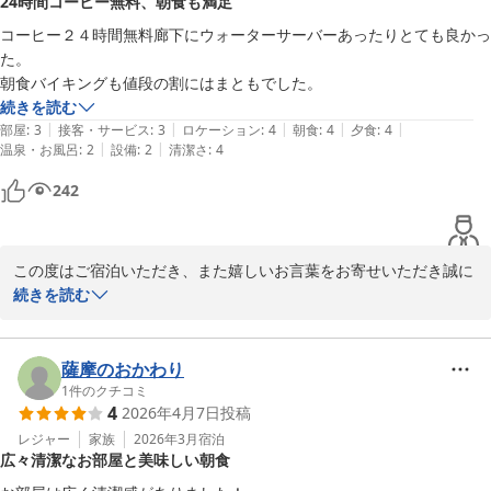
24時間コーヒー無料、朝食も満足
わりメニューの導入など、改善に向けて検討してまいります。

貴重なご意見をお寄せいただき、心より感謝申し上げます。

コーヒー２４時間無料廊下にウォーターサーバーあったりとても良かっ
また松山へお越しの際には、ぜひ当館をご利用いただけますと幸い
た。

です。

朝食バイキングも値段の割にはまともでした。
続きを読む
ホテルたいよう農園古三津

|
|
|
|
|
部屋
:
3
接客・サービス
:
3
ロケーション
:
4
朝食
:
4
夕食
:
4
|
|
温泉・お風呂
:
2
設備
:
2
清潔さ
:
4
ホテルたいよう農園 松山古三津
242
2026-02-14
この度はご宿泊いただき、また嬉しいお言葉をお寄せいただき誠に
ありがとうございます。

続きを読む
コーヒーサービスや廊下のウォーターサーバーにご満足いただけた
ようで、大変嬉しく存じます。

朝食バイキングにつきましても、価格以上とのお言葉をいただき励
薩摩のおかわり
みになります。

1
件のクチコミ
4
2026年4月7日
投稿
今後もより快適にお過ごしいただけるホテルを目指し、サービスの
向上に努めてまいります。

レジャー
家族
2026年3月
宿泊
広々清潔なお部屋と美味しい朝食
またのご利用をスタッフ一同心よりお待ちしております。
