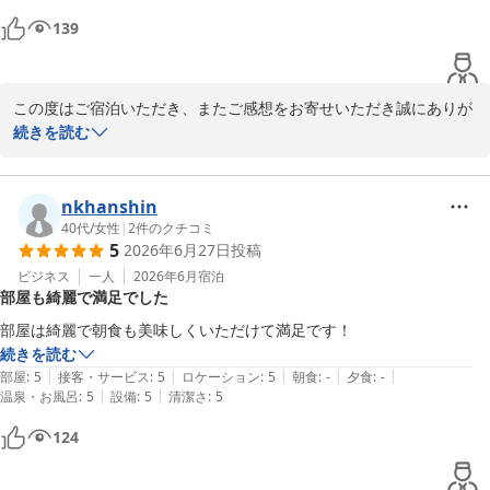
139
2026-07-05
この度はご宿泊いただき、またご感想をお寄せいただき誠にありが
とうございます。

続きを読む
お部屋を広く過ごしやすいと感じていただけたこと、そして夕食の
しゃぶしゃぶをはじめ豊富なメニューをお楽しみいただけたとのお
言葉、大変うれしく拝読いたしました。

nkhanshin
お客様のペースでゆっくりとお食事を楽しんでいただけたことも、
40代
/
女性
|
2
件のクチコミ
5
2026年6月27日
投稿
スタッフにとって励みになります。

今後も快適にお過ごしいただけるホテルを目指して努めてまいりま
ビジネス
一人
2026年6月
宿泊
部屋も綺麗で満足でした
すので、またのお越しを心よりお待ちしております。

部屋は綺麗で朝食も美味しくいただけて満足です！
ホテルたいよう農園古三津

続きを読む
　　　　　フロントスタッフ一同

|
|
|
|
|
部屋
:
5
接客・サービス
:
5
ロケーション
:
5
朝食
:
-
夕食
:
-
|
|
温泉・お風呂
:
5
設備
:
5
清潔さ
:
5
124
ホテルたいよう農園 松山古三津
2026-06-28