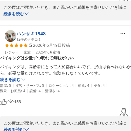
この度はご宿泊いただき、また温かいご感想をお寄せいただき誠に
ありがとうございます。

続きを読む
お部屋を綺麗と感じていただけたこと、そして朝食を美味しくお召
し上がりいただけたとのお言葉、大変うれしく拝読いたしました。

今後も快適にお過ごしいただけるホテルを目指して努めてまいりま
ハンザキ1948
す。

12
件のクチコミ
5
2026年6月19日
投稿
またのお越しをスタッフ一同、心よりお待ちしております。

レジャー
家族
2026年6月
宿泊
バイキングは少量ずつ取れて無駄がない
ホテルたいよう農園古三津

バイキングは、高齢者にとって大変都合いいです。沢山は食べれないか
ら、必要な量だけとれます。無駄をしなくていいです。
ホテルたいよう農園 松山古三津
続きを読む
2026-06-28
|
|
|
|
|
部屋
:
5
接客・サービス
:
5
ロケーション
:
4
朝食
:
4
夕食
:
4
|
|
温泉・お風呂
:
4
設備
:
4
清潔さ
:
4
153
この度はご宿泊いただき、また温かいご感想をお寄せいただき誠に
ありがとうございます。

続きを読む