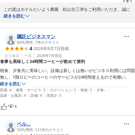
この度はホテルたいよう農園　松山古三津をご利用いただき、誠に
ありがとうございます。

続きを読む
ご夕食のしゃぶしゃぶに関しまして、ご満足いただけたとのこと、
大変嬉しく存じます。中学生のお嬢様との大切なお食事のひととき
嘱託ビジネスマン
に、私どものお料理をお選びいただき光栄です。

60代
/
男性
|
7
件のクチコミ
4
2026年8月7日
投稿
一方で、お部屋からの眺望に関しまして、残念な思いをさせてしま
ビジネス
一人
2026年7月
宿泊
食事も美味しく24時間コーヒーが飲めて便利
いましたこと、深くお詫び申し上げます。いただいたご意見は、今
後の施設運営の参考にさせていただきます。

朝食、夕食共に美味しい。設備は新しくは無いがビジネス利用には問題
無し。1階ロビーのコーヒーのサービスが24時間使えるので有難い。
お客様にまたお越しいただけるよう、サービスの向上に努めてまい
続きを読む
ります。貴重なご意見をいただき、誠にありがとうございました。

|
|
|
|
|
部屋
:
4
接客・サービス
:
5
ロケーション
:
5
朝食
:
5
夕食
:
-
|
|
温泉・お風呂
:
4
設備
:
4
清潔さ
:
5
ホテルたいよう農園　松山古三津　フロント
1
ホテルたいよう農園 松山古三津
2026-07-31
ベル…
50代
/
男性
|
121
件のクチコミ