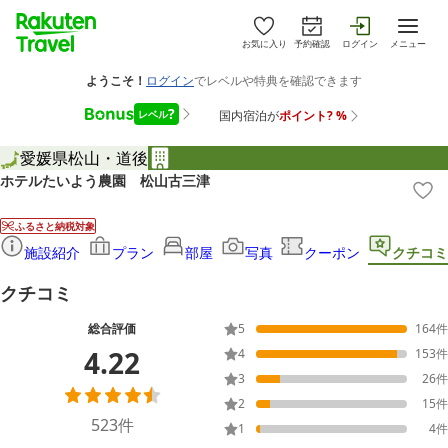
お気に入り
予約確認
ログイン
メニュー
愛媛県
松山・道後
ホテルたいよう農園 松山古三津
ふるさと納税対象
施設紹介
プラン
部屋
写真
クーポン
クチコミ
クチコミ
総合評価
5
164
件
4.22
4
153
件
3
26
件
2
15
件
523
件
1
4
件