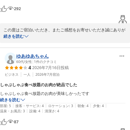
292
この度はご宿泊いただき、またご感想をお寄せいただき誠にありが
とうございます。

続きを読む
お部屋を綺麗と感じていただけたこと、そして朝食を美味しくお召
し上がりいただけたとのお言葉、大変うれしく拝読いたしました。

一方で、蛇口の調整がしづらかった点や、朝食メニューの品数・特
ゆあゆあちゃん
に肉類が少なかった点につきましては、ご不便をおかけし申し訳ご
60代
/
女性
|
1
件のクチコミ
4
2026年7月16日
投稿
ざいません。

いただいたご意見は、今後の改善に向けて大切な参考とさせていた
ビジネス
一人
2026年7月
宿泊
だきます。

しゃぶしゃぶ食べ放題のお肉が絶品でした
より快適にお過ごしいただけるホテルを目指して努めてまいります
しゃぶしゃぶ食べ放題のお肉が美味しかったです
ので、またお越しいただければ幸いです。

続きを読む
|
|
|
|
|
部屋
:
5
接客・サービス
:
4
ロケーション
:
3
朝食
:
4
夕食
:
4
ホテルたいよう農園古三津

|
|
温泉・お風呂
:
3
設備
:
4
清潔さ
:
4
ホテルたいよう農園 松山古三津
87