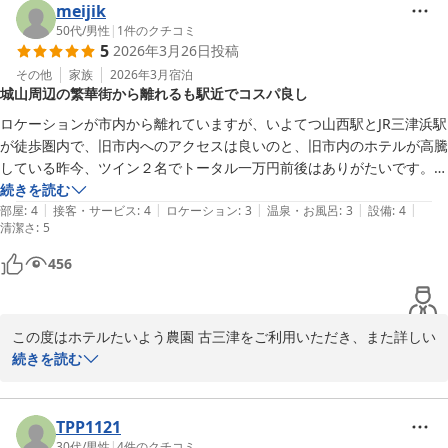
一方で、朝食バイキングの品数につきましてはご期待に添えず申し
meijik
訳ございません。

50代
/
男性
|
1
件のクチコミ
5
2026年3月26日
投稿
いただいたご意見は、今後の改善に向けて真摯に受け止め、よりご
満足いただける内容を目指して検討してまいります。

その他
家族
2026年3月
宿泊
城山周辺の繁華街から離れるも駅近でコスパ良し
総合的にはご満足いただけたとのこと、励みになるお言葉をありが
とうございます。

ロケーションが市内から離れていますが、いよてつ山西駅とJR三津浜駅
またお越しいただける日を、スタッフ一同心よりお待ちしておりま
が徒歩圏内で、旧市内へのアクセスは良いのと、旧市内のホテルが高騰
す。

している昨今、ツイン２名でトータル一万円前後はありがたいです。

続きを読む
ホテルたいよう農園古三津

|
|
|
|
|
部屋も綺麗でいいですがキーがオートロックではなく、また昔懐かしい
部屋
:
4
接客・サービス
:
4
ロケーション
:
3
温泉・お風呂
:
3
設備
:
4
清潔さ
:
5
キーを室内に挿すと部屋の電源オン、の仕組みなのはちょっと古めかし
い。

ホテルたいよう農園 松山古三津
456
2026-05-11
前日までに申し込めばワンコイン（５００円）の朝食は必要十分で、愛
媛の名産的なものを求めなければありがたいです。
この度はホテルたいよう農園 古三津をご利用いただき、また詳しい
ご感想をお寄せいただき誠にありがとうございます。

続きを読む
立地につきまして、繁華街からは離れておりますが、いよてつ山西
駅・JR三津浜駅の双方をご活用いただき、アクセス面でもご満足い
ただけたようで安心いたしました。旧市内のホテル価格が高騰する
TPP1121
中、コストパフォーマンスについてお褒めの言葉を頂戴し大変励み
30代
/
男性
|
4
件のクチコミ