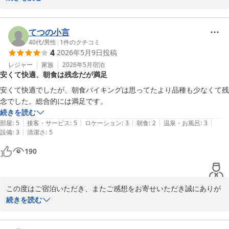
バイキング形式について「必要な量だけ取れて無駄がなく、高齢の
方にも都合が良い」とのお言葉を頂戴し、大変うれしく拝読いたし
ました。

てつの小言
お客様にとって負担なくお食事を楽しんでいただけたことは、私た
40代
/
男性
|
1
件のクチコミ
4
2026年5月9日
投稿
ちにとって何よりの励みです。

今後も皆さまに快適にご利用いただけるよう、より良いサービスづ
レジャー
家族
2026年5月
宿泊
安くて快適、朝食は残念だが満足
くりに努めてまいります。

またのお越しをスタッフ一同、心よりお待ちしております。

安くて快適でしたが、朝食バイキングは思ってたより品種も少なくて残
念でした。総合的には満足です。
ホテルたいよう農園古三津

続きを読む
　　　　　フロントスタッフ一同

|
|
|
|
|
部屋
:
5
接客・サービス
:
5
ロケーション
:
3
朝食
:
2
温泉・お風呂
:
3
|
設備
:
3
清潔さ
:
5
ホテルたいよう農園 松山古三津
190
2026-06-19
この度はご宿泊いただき、またご感想をお寄せいただき誠にありが
とうございます。

続きを読む
「安くて快適」とのお言葉を頂戴し、大変うれしく拝読いたしまし
た。
