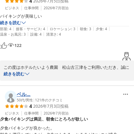
4
2026年7月5日
投稿
ビジネス
仕事仲間
2026年7月
宿泊
続きを読む
|
|
|
|
|
部屋
:
4
接客・サービス
:
4
ロケーション
:
3
朝食
:
3
夕食
:
4
|
|
温泉・お風呂
:
3
設備
:
4
清潔さ
:
4
122
この度はホテルたいよう農園　松山古三津をご利用いただき、誠に
ありがとうございます。

続きを読む
当館のバイキングをお気に召していただけたようで、大変嬉しく存
じます。

ベル…
皆様に喜んでいただけるよう、今後もメニューの充実に努めてまい
50代
/
男性
|
121
件のクチコミ
4
2026年7月3日
投稿
ります。

ビジネス
仕事仲間
2026年7月
宿泊
夕食バイキングは満足、朝食にとろろが欲しい
またのお越しをスタッフ一同心よりお待ちしております。

夕食バイキングが良かった。

ホテルたいよう農園古三津
