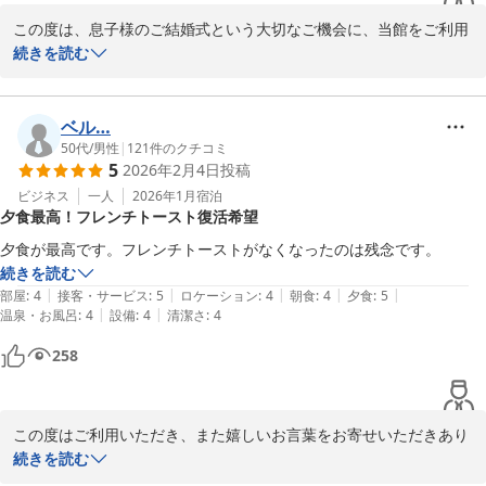
この度は、息子様のご結婚式という大切なご機会に、当館をご利用
いただき誠にありがとうございます。

続きを読む
また、お部屋について「綺麗で広々としていた」「3名様それぞれ
ベッドで休めて良かった」とのお言葉を頂戴し、大変嬉しく拝読い
たしました。

ベル…
バス・トイレ別のお部屋や3名様でゆったりお休みいただける客室
50代
/
男性
|
121
件のクチコミ
5
2026年2月4日
投稿
は、多くのお客様からご好評をいただいております。ご家族でのご
滞在が快適なものとなり、私どもも安心いたしました。

ビジネス
一人
2026年1月
宿泊
夕食最高！フレンチトースト復活希望
また松山へお越しの際には、ぜひ当館でゆっくりお過ごしください
ませ。

夕食が最高です。フレンチトーストがなくなったのは残念です。
スタッフ一同、心よりお待ちしております。

続きを読む
|
|
|
|
|
部屋
:
4
接客・サービス
:
5
ロケーション
:
4
朝食
:
4
夕食
:
5
ホテルたいよう農園古三津

|
|
温泉・お風呂
:
4
設備
:
4
清潔さ
:
4
　　　　　フロントスタッフ一同

258
ホテルたいよう農園 松山古三津
2026-03-03
この度はご利用いただき、また嬉しいお言葉をお寄せいただきあり
がとうございます。

続きを読む
夕食をお楽しみいただけたとのこと、スタッフ一同大変励みになっ