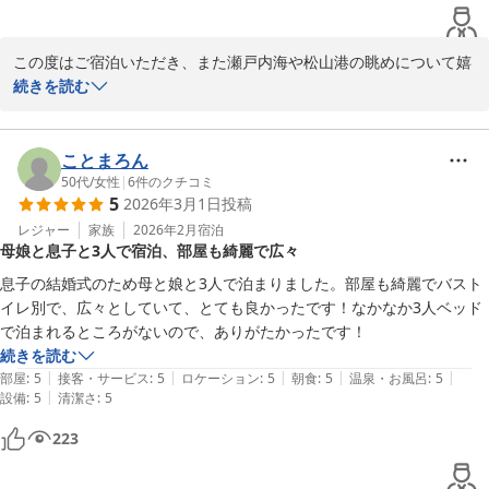
この度はご宿泊いただき、また瀬戸内海や松山港の眺めについて嬉
しいお言葉をお寄せいただき、誠にありがとうございます。

続きを読む
当館からの景色をお楽しみいただけたようで、スタッフ一同とても
励みになっております。

お客様の旅のひとときに彩りを添えることができたのであれば幸い
ことまろん
です。

50代
/
女性
|
6
件のクチコミ
5
2026年3月1日
投稿
また松山へお越しの際には、ぜひホテルたいよう農園古三津でゆっ
くりとお過ごしください。

レジャー
家族
2026年2月
宿泊
母娘と息子と3人で宿泊、部屋も綺麗で広々
お客様のご来館を心よりお待ちしております。

息子の結婚式のため母と娘と3人で泊まりました。部屋も綺麗でバスト
イレ別で、広々としていて、とても良かったです！なかなか3人ベッド
ホテルたいよう農園古三津

で泊まれるところがないので、ありがたかったです！
続きを読む
|
|
|
|
|
部屋
:
5
接客・サービス
:
5
ロケーション
:
5
朝食
:
5
温泉・お風呂
:
5
ホテルたいよう農園 松山古三津
|
設備
:
5
清潔さ
:
5
2026-03-12
223