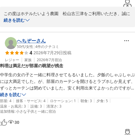
2026-05-26
この度はホテルたいよう農園　松山古三津をご利用いただき、誠に
ありがとうございます。

続きを読む
しゃぶしゃぶ食べ放題のお肉をお気に召していただけたようで、大
変嬉しく存じます。

へちぞーさん
当館の食事をお楽しみいただけたというお言葉は、スタッフにとっ
50代
/
女性
|
4
件のクチコミ
4
2026年7月29日
投稿
ても大きな励みとなります。

レジャー
家族
2026年7月
宿泊
料理は満足だが部屋の眺望が残念
また松山へお越しの際は、ぜひ当館をご利用ください。

今後ともお客様にご満足いただけるよう、サービスの向上に努めて
中学生の女の子と一緒に料理させてもるいました。夕飯のしゃぶしゃぶ
まいります。

には大満足でした。が、部屋のカーテンを開けるとラブホしか見えず、
ずっとカーテンは閉めていました。安く利用出来てよかったのですが、
ホテルたいよう農園　松山古三津

続きを読む
スタッフ一同
|
|
|
|
|
部屋
:
4
接客・サービス
:
4
ロケーション
:
1
朝食
:
3
夕食
:
5
|
|
温泉・お風呂
:
3
設備
:
3
清潔さ
:
3
ホテルたいよう農園 松山古三津
追加情報
:
小さな子供と一緒に宿泊
2026-07-25
30