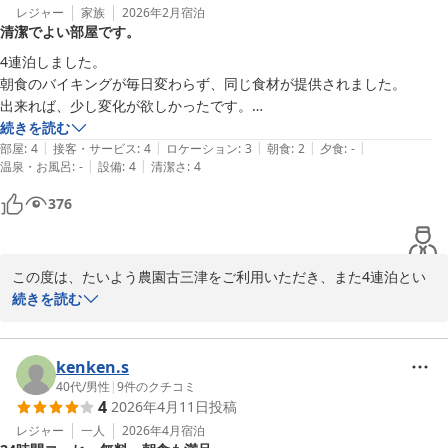
させてしまい申し訳ございません。快適にご利用いただけるよう、
レジャー
家族
2026年2月
宿泊
清潔でよい部屋です。
館内の環境づくりを改めて見直してまいります。

またお越しいただける日を心よりお待ちしております。

4連泊しました。

朝食のバイキングが毎日変わらず、同じ食材が提供されました。

ホテルたいよう農園古三津

出来れば、少し変化が欲しかったです。

　　　　　フロントスタッフ一同

それ以外は、満足出来ました。

続きを読む
|
|
|
|
|
廊下に物干し台等が借用でき、連泊者には、有難いと感じた。
部屋
:
4
接客・サービス
:
4
ロケーション
:
3
朝食
:
2
夕食
:
-
|
|
温泉・お風呂
:
-
設備
:
4
清潔さ
:
4
ホテルたいよう農園 松山古三津
376
2026-03-24
この度は、たいよう農園古三津をご利用いただき、また4連泊とい
う長期のご滞在、誠にありがとうございました。

続きを読む
お部屋や館内設備につきましてご満足いただけたとのお言葉、大変
うれしく拝見いたしました。廊下の物干し台もお役に立てたようで
何よりです。

kenken.s
一方で、朝食バイキングの内容が毎日同じであった点につきまして
40代
/
男性
|
9
件のクチコミ
4
2026年4月11日
投稿
は、ご期待に添えず申し訳ございません。

長期でご滞在されるお客様にもよりお楽しみいただけるよう、日替
レジャー
一人
2026年4月
宿泊