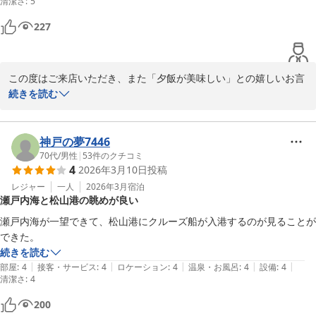
清潔さ
:
5
2026-04-08
227
この度はご来店いただき、また「夕飯が美味しい」との嬉しいお言
葉をありがとうございます。

続きを読む
おすすめまでしていただき、スタッフ一同とても励みになります。

これからも皆さまに喜んでいただけるお食事と時間をご提供できる
よう、心を込めて努めてまいります。

神戸の夢7446
またのお越しを心よりお待ちしております。

70代
/
男性
|
53
件のクチコミ
4
2026年3月10日
投稿
ホテルたいよう農園古三津

レジャー
一人
2026年3月
宿泊
瀬戸内海と松山港の眺めが良い
　　　　　フロントスタッフ一同

瀬戸内海が一望できて、松山港にクルーズ船が入港するのが見ることが
できた。
続きを読む
ホテルたいよう農園 松山古三津
|
|
|
|
|
部屋
:
4
接客・サービス
:
4
ロケーション
:
4
温泉・お風呂
:
4
設備
:
4
2026-03-20
清潔さ
:
4
200