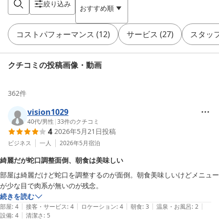
絞り込み
おすすめ順
コストパフォーマンス
(
12
)
サービス
(
27
)
スタッ
クチコミの投稿画像・動画
362
件
vision1029
40代
/
男性
|
33
件のクチコミ
4
2026年5月21日
投稿
ビジネス
一人
2026年5月
宿泊
綺麗だが蛇口調整面倒、朝食は美味しい
部屋は綺麗だけど蛇口を調整するのが面倒。朝食美味しいけどメニュー
が少な目で肉系が無いのが残念。
続きを読む
|
|
|
|
|
部屋
:
4
接客・サービス
:
4
ロケーション
:
4
朝食
:
3
温泉・お風呂
:
2
|
設備
:
4
清潔さ
:
5