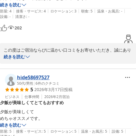
続きを読む
2026-04-08
|
|
|
|
|
部屋
:
4
接客・サービス
:
4
ロケーション
:
3
朝食
:
5
温泉・お風呂
:
-
|
設備
:
-
清潔さ
:
-
202
この度はご宿泊ならびに温かい口コミをお寄せいただき、誠にあり
がとうございます。

続きを読む
ご親戚の方にも朝食を大変喜んでいただけたとのこと、スタッフ一
同とても励みになっております。

また、西予市ご出身として当ホテルを応援したいとのお言葉まで頂
hide58697527
戴し、心より感謝申し上げます。

50代
/
男性
|
6
件のクチコミ
5
2026年3月17日
投稿
これからも皆さまに気持ちよくお過ごしいただけるホテルを目指し
て努めてまいります。

ビジネス
仕事仲間
2026年2月
宿泊
夕飯が美味しくてとてもおすすめ
またお近くにお越しの際は、ぜひお立ち寄りくださいませ。

夕飯が美味しくて

ホテルたいよう農園古三津

続きを読む
|
|
|
|
|
部屋
:
5
接客・サービス
:
5
ロケーション
:
5
温泉・お風呂
:
5
設備
:
5
ホテルたいよう農園 松山古三津