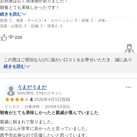
お部屋は広く清潔感がありました！

朝食とても美味しかったです！
ホテルたいよう農園古三津

続きを読む
　　　　　フロントスタッフ一同

|
|
|
|
|
部屋
:
5
接客・サービス
:
4
ロケーション
:
3
朝食
:
5
夕食
:
-
|
|
温泉・お風呂
:
3
設備
:
3
清潔さ
:
5
226
ホテルたいよう農園 松山古三津
2026-04-17
この度はご宿泊ならびに温かい口コミをお寄せいただき、誠にあり
がとうございます。

続きを読む
お部屋を広く清潔と感じていただけたこと、そして朝食を美味しく
お召し上がりいただけたとのお言葉は、スタッフにとって大きな励
みとなります。

うえだうえだ
これからも快適にお過ごしいただける空間づくりと、より良い朝食
50代
/
男性
|
37
件のクチコミ
4
2026年4月5日
投稿
の提供に努めてまいります。

またのお越しを心よりお待ちしております。

ビジネス
仕事仲間
2026年3月
宿泊
朝食がとても美味しかったと親戚が喜んでいました
ホテルたいよう農園古三津

親戚に頼まれて取りました。

　　　　　フロントスタッフ一同
朝ごはんが非常に良かったと言っていました。

西予市出身なので応援したいと思っています。
ホテルたいよう農園 松山古三津