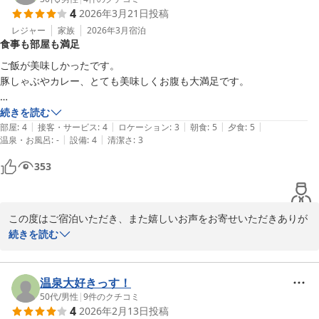
4
2026年3月21日
投稿
になります。

お部屋の設備に関しては、オートロックでない点やキーによる電源
レジャー
家族
2026年3月
宿泊
食事も部屋も満足
管理など、古い仕様が残っている部分についてご不便をおかけし申
し訳ございません。今後の改善に向けて、いただいたご意見を参考
ご飯が美味しかったです。

に検討してまいります。

豚しゃぶやカレー、とても美味しくお腹も大満足です。

ご朝食についても「必要十分」とのお言葉をいただき嬉しく存じま
す。ワンコインで気軽にご利用いただけるよう、これからも丁寧な
我々の泊まった部屋はとても広く、

続きを読む
提供を心がけてまいります。

|
|
|
|
|
スーツケースを2つ広げても十分なスペースがありました。

部屋
:
4
接客・サービス
:
4
ロケーション
:
3
朝食
:
5
夕食
:
5
また松山へお越しの際には、ぜひ当館をご利用いただけますと幸い
|
|
温泉・お風呂
:
-
設備
:
4
清潔さ
:
3
です。スタッフ一同、心よりお待ちしております。

一階で入れたコーヒーを持って自室に戻る人が多いからか、

353
エレベーターの中がコーヒー臭いきがします。
ホテルたいよう農園古三津

この度はご宿泊いただき、また嬉しいお声をお寄せいただきありが
ホテルたいよう農園 松山古三津
とうございます。

続きを読む
2026-03-28
お食事を美味しく召し上がっていただけたとのこと、そしてお部屋
の広さにもご満足いただけたようで、スタッフ一同とても励みにな
ります。スーツケースを広げてもゆったりお過ごしいただけたとの
温泉大好きっす！
お言葉は、私たちにとって何よりの喜びです。

50代
/
男性
|
9
件のクチコミ
4
2026年2月13日
投稿
一方で、エレベーター内のコーヒーの匂いについてご不快な思いを