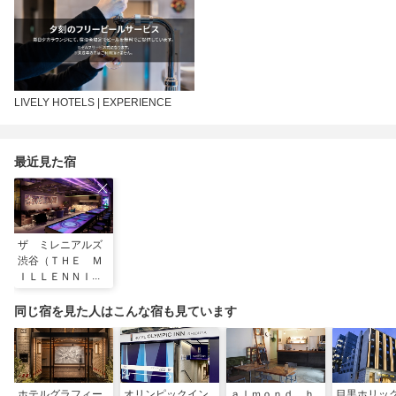
LIVELY HOTELS | EXPERIENCE
最近見た宿
ザ ミレニアルズ
渋谷（ＴＨＥ Ｍ
ＩＬＬＥＮＮＩＡ
ＬＳ）
同じ宿を見た人はこんな宿も見ています
ホテルグラフィー
オリンピックイン
ａｌｍｏｎｄ ｈ
目黒ホリッ