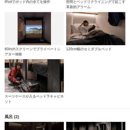
iPodでポッド内の全てを操作
照明とベッドリクライニングで起こす
革新的アラーム
80inchスクリーンでプライベートシ
120cm幅のセミダブルベッド
アター体験
スーツケースが入るベッド下キャビネ
ット
風呂 (2)