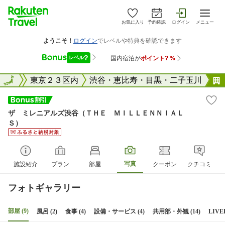
お気に入り
予約確認
ログイン
メニュー
東京都
全国
東京２３区内
渋谷・恵比寿・目黒・二子玉川
ザ ミレニアルズ渋谷（ＴＨＥ ＭＩＬＬＥＮＮＩＡＬ
Ｓ）
写真
施設紹介
プラン
部屋
クーポン
クチコミ
フォトギャラリー
部屋 (9)
風呂 (2)
食事 (4)
設備・サービス (4)
共用部・外観 (14)
LIVE