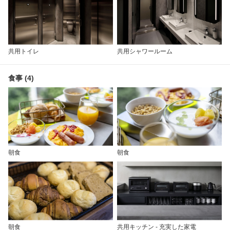
共用トイレ
共用シャワールーム
食事 (4)
朝食
朝食
朝食
共用キッチン - 充実した家電