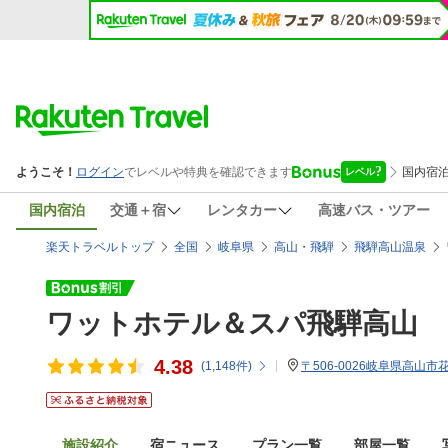
国内宿泊
交通＋宿
レンタカー
高速バス・ツアー
楽天トラベルトップ
全国
岐阜県
高山・飛騨
飛騨高山温泉
ワットホテル＆スパ飛騨高山
4.38
(
1,148
件)
〒506-0026岐阜県高山市花
施設紹介
宿ニュース
プラン一覧
部屋一覧