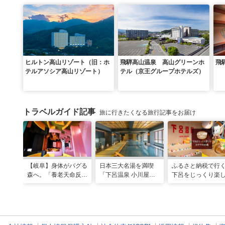
ヒルトン高山リゾート（旧：ホ
飛騨高山温泉 高山グリーンホ
飛
テルアソシア高山リゾート）
テル（京王グループホテルズ）
トラベルガイド記事
旅に行きたくなる旅行記事をお届け
【岐阜】身体がバグる
日本三大名湯を満喫
ふるさと納税で行
森へ。「養老天命反転
「下呂温泉 小川屋」
下呂をじっくり楽
地」から始まる体感リ
で過ごす癒やし旅
おすすめ10選
セット旅