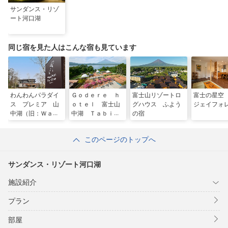
サンダンス・リゾ
ート河口湖
同じ宿を見た人はこんな宿も見ています
わんわんパラダイ
Ｇｏｄｅｒｅ ｈ
富士山リゾートロ
富士の星空
ス プレミア 山
ｏｔｅｌ 富士山
グハウス ふよう
ジェイフォ
中湖（旧：Ｗａ
中湖 Ｔａｂｉｓ
の宿
ｎ’ｓ Ｒｅｓｏｒ
ｔ
ｔ 山中湖）
このページのトップへ
サンダンス・リゾート河口湖
施設紹介
プラン
部屋