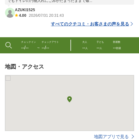
でもトイレの汚物入れにごみがたまったままで最...
AZUKI1525
4.00
2026/07/31 20:31:43
すべてのクチコミ・お客さまの声を見る
チェックイン
チェックアウト
大人
子ども
部屋数
--/--
--/--
--
--
--
〜
人
人
部屋
地図・アクセス
地図アプリで見る