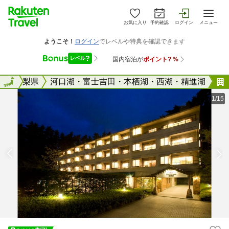
お気に入り
予約確認
ログイン
メニュー
全国
山梨県
全国
河口湖・富士吉田・本栖湖・西湖・精進湖
1/15