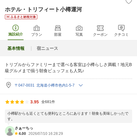
ホテル・トリフィート小樽運河
施設紹介
プラン
部屋
写真
クーポン
クチコミ
基本情報
宿ニュース
トリプルからファミリーまで選べる客室は小樽らしさ満載！地元B
級グルメまで揃う朝食ビュッフェも人気♪
〒047-0031 北海道小樽市色内1-5-7
3.95
全681件
小樽駅からも近くとても便利なところにあります！朝食も美味しかったで
す。
さぁーちっ
4.00
2026/07/10 16:28:29