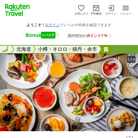
お気に入り
予約確認
ログイン
メニュー
全国
全国
北海道
小樽・キロロ・積丹・余市
ホテル・ト
1/14