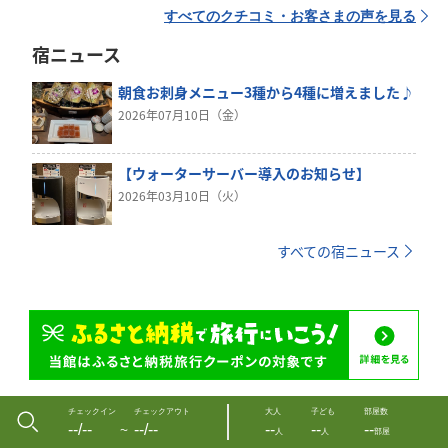
すべてのクチコミ・お客さまの声を見る
宿ニュース
朝食お刺身メニュー3種から4種に増えました♪
2026年07月10日（金）
【ウォーターサーバー導入のお知らせ】
2026年03月10日（火）
すべての宿ニュース
チェックイン
チェックアウト
大人
子ども
部屋数
--/--
--/--
--
--
--
〜
人
人
部屋