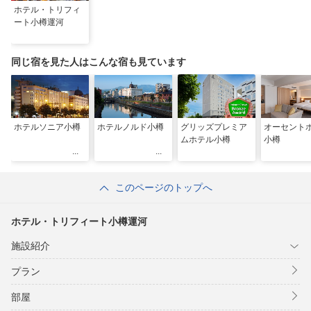
ホテル・トリフィ
ート小樽運河
同じ宿を見た人はこんな宿も見ています
ホテルソニア小樽
ホテルノルド小樽
グリッズプレミア
オーセント
ムホテル小樽
小樽
このページのトップへ
ホテル・トリフィート小樽運河
施設紹介
プラン
部屋