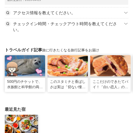
アクセス情報を教えてください。
チェックイン時間・チェックアウト時間を教えてくださ
い。
トラベルガイド記事
旅に行きたくなる旅行記事をお届け
500円のチケットで、
このスタミナと香ばし
ここだけのできたてパ
水族館と科学館の両方
さは実は「切ない憧
イ！「白い恋人」の石
入れる！？お得感満載
れ」だった…！北海道
屋製菓直営初のオープ
の超穴場スポット！
グルメ「豚丼」のヒミ
ンキッチンが函館に
ツ
最近見た宿