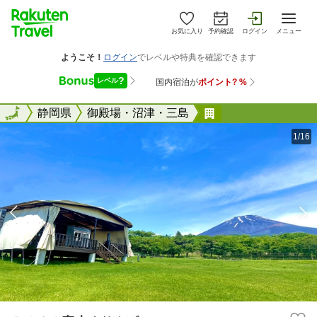
お気に入り
予約確認
ログイン
メニュー
全国
全国
静岡県
御殿場・沼津・三島
ＰＩＣＡ富士ぐり
1/16