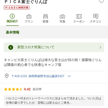
ＰＩＣＡ富士ぐりんぱ
施設紹介
プラン
部屋
写真
クーポン
クチコミ
基本情報
新型コロナ対策について
キャンピカ富士ぐりんぱは雄大な富士山が目の前！遊園地ぐりん
ぱ隣接の初心者でも快適なキャンプ場
〒410-1231 静岡県裾野市須山藤原2427
4.42
全22件
バルコニー付きのトレーラーハウスに泊まらせて頂きました。ついた日は
生憎の曇り空でしたが、翌朝には富士山とご来光...