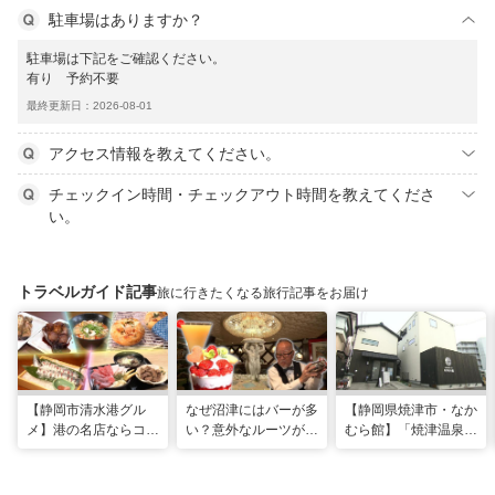
駐車場はありますか？
駐車場は下記をご確認ください。
有り 予約不要
最終更新日：2026-08-01
アクセス情報を教えてください。
チェックイン時間・チェックアウト時間を教えてくださ
い。
トラベルガイド記事
旅に行きたくなる旅行記事をお届け
【静岡市清水港グル
なぜ沼津にはバーが多
【静岡県焼津市・なか
メ】港の名店ならコ
い？意外なルーツがわ
むら館】「焼津温泉」
コ！マグロ食べ比べや
かる店へ【静岡県沼津
発祥の地で「浮遊体
激レア“サバの氷室盛
市・BAR FRANK／ね
験」 開発期間3年の温
り”港周辺の店5選
こと白鳥】
泉商品で手がすべすべ