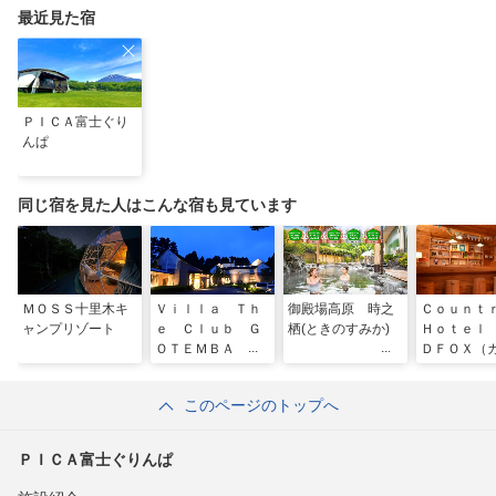
最近見た宿
ＰＩＣＡ富士ぐり
んぱ
同じ宿を見た人はこんな宿も見ています
ＭＯＳＳ十里木キ
Ｖｉｌｌａ Ｔｈ
御殿場高原 時之
Ｃｏｕｎ
ャンプリゾート
ｅ Ｃｌｕｂ Ｇ
栖(ときのすみか)
Ｈｏｔｅｌ
ＯＴＥＭＢＡ Ｗ
ＤＦＯＸ（
ＥＳＴ
リーホテル
ドフォック
このページのトップへ
ＰＩＣＡ富士ぐりんぱ